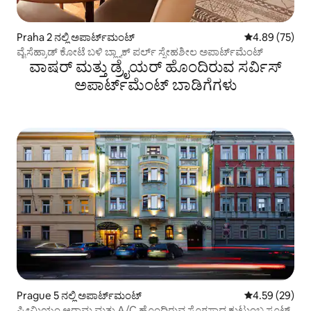
Praha 2 ನಲ್ಲಿ ಅಪಾರ್ಟ್‌ಮಂಟ್
5 ರಲ್ಲಿ 4.89 ಸರ
4.89 (75)
ವೈಸೆಹ್ರಾಡ್ ಕೋಟೆ ಬಳಿ ಬ್ಲ್ಯಾಕ್ ಪರ್ಲ್ ಸ್ನೇಹಶೀಲ ಅಪಾರ್ಟ್‌ಮೆಂಟ್
ವಾಷರ್ ಮತ್ತು ಡ್ರೈಯರ್ ಹೊಂದಿರುವ ಸರ್ವಿಸ್
ಅಪಾರ್ಟ್‌ಮೆಂಟ್ ಬಾಡಿಗೆಗಳು
Prague 5 ನಲ್ಲಿ ಅಪಾರ್ಟ್‌ಮಂಟ್
5 ರಲ್ಲಿ 4.59 ಸರ
4.59 (29)
ಪ್ರೀಮಿಯಂ ಆರಾಮ ಮತ್ತು A/C ಹೊಂದಿರುವ ಸೊಗಸಾದ ಕುಟುಂಬ ಸೂಟ್