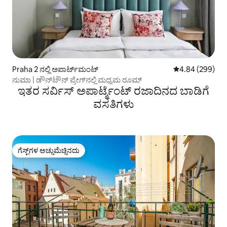
Praha 2 ನಲ್ಲಿ ಅಪಾರ್ಟ್‌ಮಂಟ್
5 ರಲ್ಲಿ 4.84 ಸರಾ
4.84 (299)
ನುಮಾ | ಡೌನ್‌ಟೌನ್ ಪ್ರೇಗ್‌ನಲ್ಲಿ ಮಧ್ಯಮ ರೂಮ್
ಇತರ ಸರ್ವಿಸ್ ಅಪಾರ್ಟ್ಮೆಂಟ್ ರಜಾದಿನದ ಬಾಡಿಗೆ
ವಸತಿಗಳು
ಗೆಸ್ಟ್‌ಗಳ ಅಚ್ಚುಮೆಚ್ಚಿನದು
ಗೆಸ್ಟ್‌ಗಳ ಅಚ್ಚುಮೆಚ್ಚಿನದು