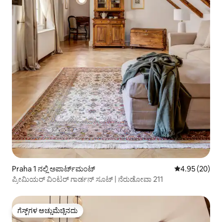
Praha 1 ನಲ್ಲಿ ಅಪಾರ್ಟ್‌ಮಂಟ್
5 ರಲ್ಲಿ 4.95 ಸರ
4.95 (20)
ಪ್ರೀಮಿಯರ್ ವಿಂಟರ್ ಗಾರ್ಡನ್ ಸೂಟ್ | ನೆರುಡೋವಾ 211
ಗೆಸ್ಟ್‌ಗಳ ಅಚ್ಚುಮೆಚ್ಚಿನದು
ಗೆಸ್ಟ್‌ಗಳ ಅಚ್ಚುಮೆಚ್ಚಿನದು