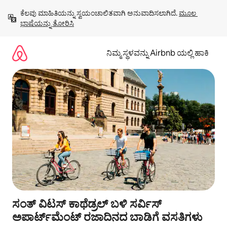
ವಿಷಯಕ್ಕೆ
ಕೆಲವು ಮಾಹಿತಿಯನ್ನು ಸ್ವಯಂಚಾಲಿತವಾಗಿ ಅನುವಾದಿಸಲಾಗಿದೆ. 
ಮೂಲ 
ಹೋಗಿ
ಭಾಷೆಯನ್ನು ತೋರಿಸಿ
ನಿಮ್ಮ ಸ್ಥಳವನ್ನು Airbnb ಯಲ್ಲಿ ಹಾಕಿ
ಸಂತ್ ವಿಟಸ್ ಕಾಥೆಡ್ರಲ್ ಬಳಿ ಸರ್ವಿಸ್
ಅಪಾರ್ಟ್‌ಮೆಂಟ್ ರಜಾದಿನದ ಬಾಡಿಗೆ ವಸತಿಗಳು