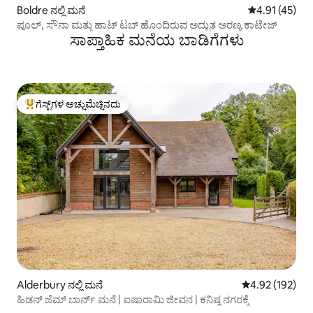
Boldre ನಲ್ಲಿ ಮನೆ
5 ರಲ್ಲಿ 4.91 ಸರ
4.91 (45)
ಪೂಲ್, ಸೌನಾ ಮತ್ತು ಹಾಟ್ ಟಬ್ ಹೊಂದಿರುವ ಅದ್ಭುತ ಅರಣ್ಯ ಕಾಟೇಜ್
ಸಾಪ್ತಾಹಿಕ ಮನೆಯ ಬಾಡಿಗೆಗಳು
ಗೆಸ್ಟ್‌ಗಳ ಅಚ್ಚುಮೆಚ್ಚಿನದು
ಗೆಸ್ಟ್‌ಗಳಿಗೆ ಅತಿ ಹೆಚ್ಚು ಅಚ್ಚುಮೆಚ್ಚಿನದು
Alderbury ನಲ್ಲಿ ಮನೆ
5 ರಲ್ಲಿ 4.92 ಸರಾ
4.92 (192)
ಹಿಡನ್ ಜೆಮ್ ಬಾರ್ನ್ ಮನೆ | ಐಷಾರಾಮಿ ಜೀವನ | ಕನಿಷ್ಠ ನಗರಕ್ಕೆ