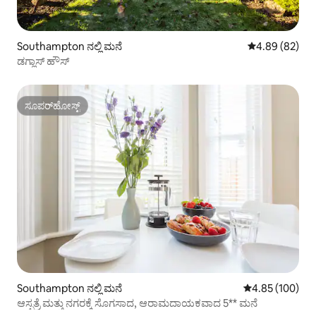
Southampton ನಲ್ಲಿ ಮನೆ
5 ರಲ್ಲಿ 4.89 ಸರ
4.89 (82)
ಡಗ್ಲಾಸ್ ಹೌಸ್
ಸೂಪರ್‌ಹೋಸ್ಟ್
ಸೂಪರ್‌ಹೋಸ್ಟ್
Southampton ನಲ್ಲಿ ಮನೆ
5 ರಲ್ಲಿ 4.85 ಸರಾ
4.85 (100)
ಆಸ್ಪತ್ರೆ ಮತ್ತು ನಗರಕ್ಕೆ ಸೊಗಸಾದ, ಆರಾಮದಾಯಕವಾದ 5** ಮನೆ