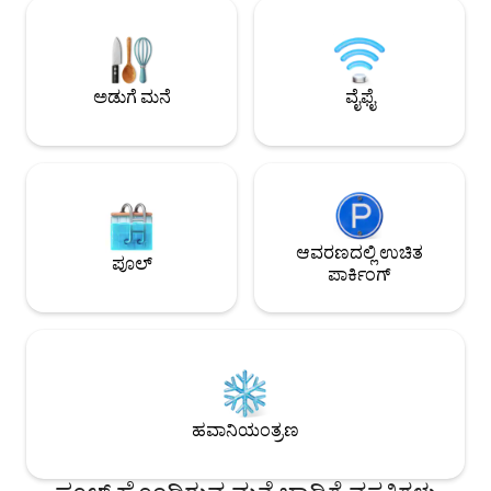
ಯಾವುದೇ ಸಂದೇಹವಿದ್ದರೆ.....ದಯವಿಟ್ಟು ಬುಕಿಂಗ್
ಎಂದರ್ಥ. ಎಲ್ಲಕ್ಕಿಂತ ಉತ್ತಮವಾಗಿ, ನಮ್ಮ ಸ್ಥಳವು
ಮಾಡುವ ಮೊದಲು ನನಗೆ ಸಂದೇಶ ಕಳುಹಿಸಿ. ಇದು 6
ಸೌತಾಂಪ್ಟನ್ ಸೆಂಟ್ರಲ್, 
ಜನರಿಗೆ ಸೂಕ್ತವಾಗಿದೆ, ಆದರೆ 8 ಜನರಿಗೆ ಹಾಸಿಗೆಗಳನ್ನು
ಸೌತಾಂಪ್ಟನ್ ವಿಶ್ವವಿದ್ಯಾಲ
ಹೊಂದಿದೆ EV ಚಾರ್ಜರ್. ಅಕ್ಟೋಬರ್-ಮಾರ್ಚ್ +
ರೋಮಾಂಚಕ ನಗರ ಕೇಂದ
ವಾರದ ಮಧ್ಯದಲ್ಲಿ ಲಭ್ಯತೆ ದಯವಿಟ್ಟು ಮೊದಲು ನನಗೆ
ಅಗತ್ಯವಿರುವ ಯಾವುದೇ ಭ
ಅಡುಗೆ ಮನೆ
ವೈಫೈ
ಸಂದೇಶ ಕಳುಹಿಸಿ
ಖಚಿತಪಡಿಸುತ್ತದೆ.
ಆವರಣದಲ್ಲಿ ಉಚಿತ
ಪೂಲ್
ಪಾರ್ಕಿಂಗ್
ಹವಾನಿಯಂತ್ರಣ