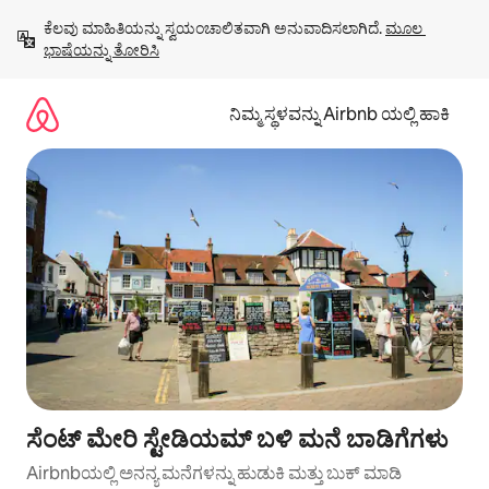
ವಿಷಯಕ್ಕೆ
ಕೆಲವು ಮಾಹಿತಿಯನ್ನು ಸ್ವಯಂಚಾಲಿತವಾಗಿ ಅನುವಾದಿಸಲಾಗಿದೆ. 
ಮೂಲ 
ಹೋಗಿ
ಭಾಷೆಯನ್ನು ತೋರಿಸಿ
ನಿಮ್ಮ ಸ್ಥಳವನ್ನು Airbnb ಯಲ್ಲಿ ಹಾಕಿ
ಸೆಂಟ್ ಮೇರಿ ಸ್ಟೇಡಿಯಮ್ ಬಳಿ ಮನೆ ಬಾಡಿಗೆಗಳು
Airbnbಯಲ್ಲಿ ಅನನ್ಯ ಮನೆಗಳನ್ನು ಹುಡುಕಿ ಮತ್ತು ಬುಕ್ ಮಾಡಿ