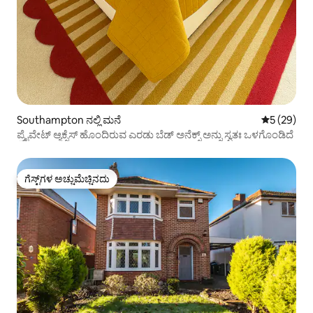
Southampton ನಲ್ಲಿ ಮನೆ
5 ರಲ್ಲಿ 5 ಸರ
5 (29)
ಪ್ರೈವೇಟ್ ಆ್ಯಕ್ಸೆಸ್ ಹೊಂದಿರುವ ಎರಡು ಬೆಡ್ ಅನೆಕ್ಸ್ ಅನ್ನು ಸ್ವತಃ ಒಳಗೊಂಡಿದೆ
ಗೆಸ್ಟ್‌ಗಳ ಅಚ್ಚುಮೆಚ್ಚಿನದು
ಗೆಸ್ಟ್‌ಗಳ ಅಚ್ಚುಮೆಚ್ಚಿನದು