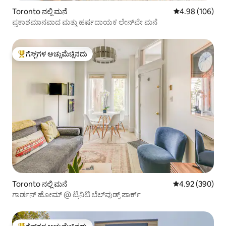
Toronto ನಲ್ಲಿ ಮನೆ
5 ರಲ್ಲಿ 4.98 ಸರಾ
4.98 (106)
ಪ್ರಕಾಶಮಾನವಾದ ಮತ್ತು ಹರ್ಷದಾಯಕ ಲೇನ್‌ವೇ ಮನೆ
ಗೆಸ್ಟ್‌ಗಳ ಅಚ್ಚುಮೆಚ್ಚಿನದು
ಗೆಸ್ಟ್‌ಗಳಿಗೆ ಅತಿ ಹೆಚ್ಚು ಅಚ್ಚುಮೆಚ್ಚಿನದು
Toronto ನಲ್ಲಿ ಮನೆ
5 ರಲ್ಲಿ 4.92 ಸರಾ
4.92 (390)
ಗಾರ್ಡನ್ ಹೋಮ್ @ ಟ್ರಿನಿಟಿ ಬೆಲ್‌ವುಡ್ಸ್ ಪಾರ್ಕ್