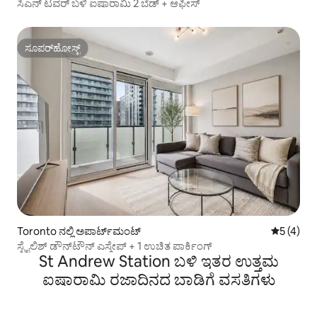
ಸಿಎನ್ ಟವರ್ ಬಳಿ ಐಷಾರಾಮಿ 2 ಬೆಡ್ + ಆಫೀಸ್
ಸೂಪರ್‌ಹೋಸ್ಟ್
ಸೂಪರ್‌ಹೋಸ್ಟ್
Toronto ನಲ್ಲಿ ಅಪಾರ್ಟ್‌ಮಂಟ್
5 ರಲ್ಲಿ 5 
5 (4)
ಸ್ಟೈಲಿಶ್ ಡೌನ್‌ಟೌನ್ ಎಸ್ಕೇಪ್ + 1 ಉಚಿತ ಪಾರ್ಕಿಂಗ್
St Andrew Station ಬಳಿ ಇತರ ಉತ್ತಮ
ಐಷಾರಾಮಿ ರಜಾದಿನದ ಬಾಡಿಗೆ ವಸತಿಗಳು