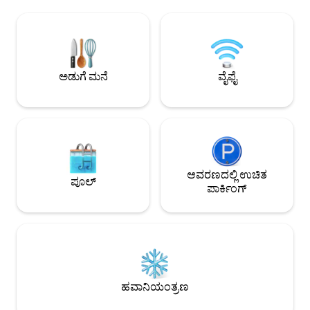
ತುಂಬಿದ್ದೇವೆ: ಪುಸ್ತಕಗಳು, ಸಸ್ಯಗಳು,
ಕ್ಷಿತಿಜದ ನೋಟಗಳನ್ನು
ಮೇಣದಬತ್ತಿಗಳು, ಸಂಗೀತ ಮತ್ತು ತಂಪಾದ ರಾತ್ರಿಗಾಗಿ
ಬಾಲ್ಕನಿಯಲ್ಲಿ ವಿಶ್ರಾಂ
ಆಟಗಳು. ಸ್ಟಾರ್‌ಗಳ ಅಡಿಯಲ್ಲಿ ಕಾಫಿ ಕುಡಿಯಲು
ಸಂಪೂರ್ಣ ಅಡುಗೆಮನೆ, ಸ್
ಅಥವಾ ವಿಶ್ರಾಂತಿ ಪಡೆಯಲು ಒಳಾಂಗಣವು ನಮ್ಮ
ಫೈ ಮತ್ತು ಇನ್-ಸೂಟ್ ವ
ನೆಚ್ಚಿನ ಸ್ಥಳವಾಗಿದೆ. ನಾವು ಮಾಡುವ ಅದೇ
ಸೌಲಭ್ಯಗಳಿವೆ. ಗೆಸ್ಟ್‌
ಕಾಳಜಿಯೊಂದಿಗೆ ನೀವು ಅದನ್ನು ಪರಿಗಣಿಸುತ್ತೀರಿ
ಪೂಲ್‌ಗೆ ಸಹ ಪ್ರವೇಶವನ್
ಅಡುಗೆ ಮನೆ
ವೈಫೈ
ಮತ್ತು ಅದನ್ನು ವಿಶೇಷವಾಗಿಸುವ ಎಲ್ಲಾ ಸಣ್ಣ
ವಿಷಯಗಳನ್ನು ಆನಂದಿಸುತ್ತೀರಿ ಎಂದು ನಾವು
ಭಾವಿಸುತ್ತೇವೆ.
ಆವರಣದಲ್ಲಿ ಉಚಿತ
ಪೂಲ್
ಪಾರ್ಕಿಂಗ್
ಹವಾನಿಯಂತ್ರಣ