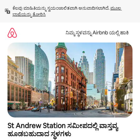
ವಿಷಯಕ್ಕೆ
ಕೆಲವು ಮಾಹಿತಿಯನ್ನು ಸ್ವಯಂಚಾಲಿತವಾಗಿ ಅನುವಾದಿಸಲಾಗಿದೆ. 
ಮೂಲ 
ಹೋಗಿ
ಭಾಷೆಯನ್ನು ತೋರಿಸಿ
ನಿಮ್ಮ ಸ್ಥಳವನ್ನು Airbnb ಯಲ್ಲಿ ಹಾಕಿ
St Andrew Station ಸಮೀಪದಲ್ಲಿ ವಾಸ್ತವ್ಯ
ಹೂಡಬಹುದಾದ ಸ್ಥಳಗಳು