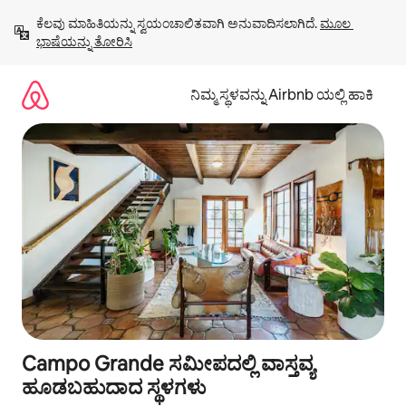
ವಿಷಯಕ್ಕೆ
ಕೆಲವು ಮಾಹಿತಿಯನ್ನು ಸ್ವಯಂಚಾಲಿತವಾಗಿ ಅನುವಾದಿಸಲಾಗಿದೆ. 
ಮೂಲ 
ಹೋಗಿ
ಭಾಷೆಯನ್ನು ತೋರಿಸಿ
ನಿಮ್ಮ ಸ್ಥಳವನ್ನು Airbnb ಯಲ್ಲಿ ಹಾಕಿ
Campo Grande ಸಮೀಪದಲ್ಲಿ ವಾಸ್ತವ್ಯ
ಹೂಡಬಹುದಾದ ಸ್ಥಳಗಳು