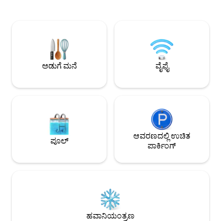
ಸಂಪೂರ್ಣ ನೋಟವನ್ನು ಹೊಂದಿರುವ ಸಂಪೂರ್ಣ
ಪ್ರವೇಶದೊಂದಿಗೆ, ವಾಟರ್
ಅಪಾರ್ಟ್‌ಮೆಂಟ್. ಕ್ವೀನ್ ಬೆಡ್, ಸೋಫಾ ಬೆಡ್,
ಸಮುದ್ರದ ಪಕ್ಕದಲ್ಲಿರುವ
ಹವಾನಿಯಂತ್ರಣ ಮತ್ತು ಅಡುಗೆ ಪಾತ್ರೆಗಳು (ಎಲ್ಲಾ
ಹೆಚ್ಚುವರಿಯಾಗಿ. ಬೀದಿಯ
ಹೊಚ್ಚ ಹೊಸದು). ಅವೆನಿಡಾ ಕಾಂಟೋರ್ನೊದಲ್ಲಿ,
ವಸ್ತುಸಂಗ್ರಹಾಲಯಗಳು,
ಪಿಲ್ಲೌರಿನ್ಹೋ, ಲೇಸರ್ಡಾ ಎಲಿವೇಟರ್, ಫರೋಲ್ ಡಾ
ಮತ್ತು ಜಿಮ್‌ಗಳಿವೆ. ಗೆಸ್ಟ್‌ಗಳಿಗೆ ಮಾತ್ರ ಉಚಿತ ಪಿಯರ್
ಬರಾ ಮುಂತಾದ ಮುಖ್ಯ ದೃಶ್ಯಗಳಿಗೆ ಬಹಳ
ಪ್ರವೇಶ. ಕಾರ್ರೆಡರ್ ಡಾ ವಿಟೋರಿಯಾದ ನೋಟವನ್ನು
ಹತ್ತಿರದಲ್ಲಿದೆ. ನೀವು ಮಂತ್ರಮುಗ್ಧರಾಗುತ್ತೀರಿ!
ಹೊಂದಿರುವ ಅಪಾರ್ಟ್‌
ಅಡುಗೆ ಮನೆ
ವೈಫೈ
ಆವರಣದಲ್ಲಿ ಉಚಿತ
ಪೂಲ್
ಪಾರ್ಕಿಂಗ್
ಹವಾನಿಯಂತ್ರಣ