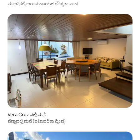
ಮರಳಿನಲ್ಲಿ ಆರಾಮದಾಯಕ ಗೌಪ್ಯತಾ ಪಾದ
Vera Cruz ನಲ್ಲಿ ಮನೆ
ಪೆನ್ಹಾದಲ್ಲಿ ಮನೆ (ಇಟಾಪರಿಕಾ ದ್ವೀಪ)