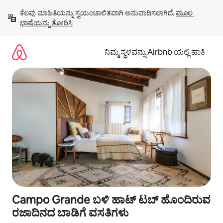
ವಿಷಯಕ್ಕೆ
ಕೆಲವು ಮಾಹಿತಿಯನ್ನು ಸ್ವಯಂಚಾಲಿತವಾಗಿ ಅನುವಾದಿಸಲಾಗಿದೆ. 
ಮೂಲ 
ಹೋಗಿ
ಭಾಷೆಯನ್ನು ತೋರಿಸಿ
ನಿಮ್ಮ ಸ್ಥಳವನ್ನು Airbnb ಯಲ್ಲಿ ಹಾಕಿ
Campo Grande ಬಳಿ ಹಾಟ್ ಟಬ್ ಹೊಂದಿರುವ
ರಜಾದಿನದ ಬಾಡಿಗೆ ವಸತಿಗಳು