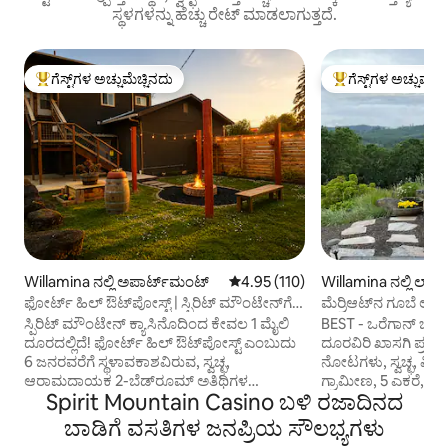
ಸ್ಥಳಗಳನ್ನು ಹೆಚ್ಚು ರೇಟ್ ಮಾಡಲಾಗುತ್ತದೆ.
ಗೆಸ್ಟ್‌ಗಳ ಅಚ್ಚುಮೆಚ್ಚಿನದು
ಗೆಸ್ಟ್‌ಗಳ ಅಚ್ಚುಮೆಚ್
ಗೆಸ್ಟ್‌ಗಳಿಗೆ ಅತಿ ಹೆಚ್ಚು ಅಚ್ಚುಮೆಚ್ಚಿನದು
ಗೆಸ್ಟ್‌ಗಳಿಗೆ ಅತಿ ಹೆಚ್ಚು
Willamina ನಲ್ಲಿ ಅಪಾರ್ಟ್‌ಮಂಟ್
5 ರಲ್ಲಿ 4.95 ಸರಾಸರಿ ರೇಟಿಂಗ್, 110 ವಿ
4.95 (110)
Willamina ನಲ್ಲಿ ಲಾಫ್ಟ್
ಫೋರ್ಟ್ ಹಿಲ್ ಔಟ್‌ಪೋಸ್ಟ್ | ಸ್ಪಿರಿಟ್ ಮೌಂಟೇನ್‌ಗೆ 1
ಮೆರ್ರಿಆಟ್‌ನ ಗೂಬೆ ಲಾಫ್
ಮೈಲಿ
ಕ್ಯಾಸಿನೊ ಬಳಿ)
ಸ್ಪಿರಿಟ್ ಮೌಂಟೇನ್ ಕ್ಯಾಸಿನೊದಿಂದ ಕೇವಲ 1 ಮೈಲಿ
BEST - ಒರೆಗಾನ್ ಬಳಿ
ದೂರದಲ್ಲಿದೆ! ಫೋರ್ಟ್ ಹಿಲ್ ಔಟ್‌ಪೋಸ್ಟ್ ಎಂಬುದು
ದೂರವಿರಿ ಖಾಸಗಿ ಪ್ರವ
6 ಜನರವರೆಗೆ ಸ್ಥಳಾವಕಾಶವಿರುವ, ಸ್ವಚ್ಛ,
ನೋಟಗಳು, ಸ್ವಚ್ಛ, ವಿಶ
ಆರಾಮದಾಯಕ 2-ಬೆಡ್‌ರೂಮ್ ಅತಿಥಿಗಳ
ಗ್ರಾಮೀಣ, 5 ಎಕರೆ, ಸ್
Spirit Mountain Casino ಬಳಿ ರಜಾದಿನದ
ಅಚ್ಚುಮೆಚ್ಚಿನ ಸ್ಥಳವಾಗಿದೆ — ಒಂದು ಕಿಂಗ್ ಬೆಡ್,
ಗ್ಯಾರೇಜ್‌ನ ಮೇಲೆ. ಸರಿ
ಡಬಲ್ ಬೆಡ್ ಮತ್ತು ಸೋಫಾ ಬೆಡ್ ಇದೆ. *ಹಕ್ಕು
ನಿಮಿಷಗಳು: ಒರೆಗಾನ್ ಕ
ಬಾಡಿಗೆ ವಸತಿಗಳ ಜನಪ್ರಿಯ ಸೌಲಭ್ಯಗಳು
ನಿರಾಕರಣೆ* ಪರವಾನಗಿ ಪಡೆದ ಔಷಧಾಲಯದ ಮೇಲೆ
ಸ್ಪಿರಿಟ್ Mnt ಕ್ಯಾಸಿನೊ