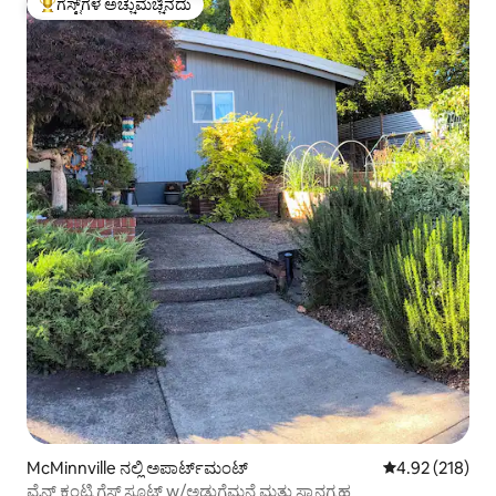
ಗೆಸ್ಟ್‌ಗಳ ಅಚ್ಚುಮೆಚ್ಚಿನದು
ಗೆಸ್ಟ್‌ಗಳಿಗೆ ಅತಿ ಹೆಚ್ಚು ಅಚ್ಚುಮೆಚ್ಚಿನದು
McMinnville ನಲ್ಲಿ ಅಪಾರ್ಟ್‌ಮಂಟ್
5 ರಲ್ಲಿ 4.92 ಸರಾ
4.92 (218)
ವೈನ್ ಕಂಟ್ರಿ ಗೆಸ್ಟ್ ಸೂಟ್ w/ಅಡುಗೆಮನೆ ಮತ್ತು ಸ್ನಾನಗೃಹ