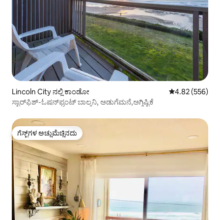
Lincoln City ನಲ್ಲಿ ಕಾಂಡೋ
5 ರಲ್ಲಿ 4.82 ಸರಾ
4.82 (556)
ಸ್ಟಾರ್‌ಫಿಶ್-ಓಷನ್‌ಫ್ರಂಟ್ ಬಾಲ್ಕನಿ, ಅಡುಗೆಮನೆ,ಅಗ್ಗಿಷ್ಟಿಕೆ
ಗೆಸ್ಟ್‌ಗಳ ಅಚ್ಚುಮೆಚ್ಚಿನದು
ಗೆಸ್ಟ್‌ಗಳ ಅಚ್ಚುಮೆಚ್ಚಿನದು