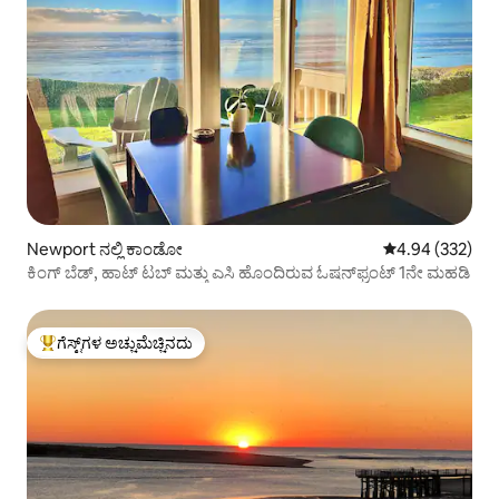
Newport ನಲ್ಲಿ ಕಾಂಡೋ
5 ರಲ್ಲಿ 4.94 ಸರಾ
4.94 (332)
ಕಿಂಗ್ ಬೆಡ್, ಹಾಟ್ ಟಬ್ ಮತ್ತು ಎಸಿ ಹೊಂದಿರುವ ಓಷನ್‌ಫ್ರಂಟ್ 1ನೇ ಮಹಡಿ
ಗೆಸ್ಟ್‌ಗಳ ಅಚ್ಚುಮೆಚ್ಚಿನದು
ಗೆಸ್ಟ್‌ಗಳಿಗೆ ಅತಿ ಹೆಚ್ಚು ಅಚ್ಚುಮೆಚ್ಚಿನದು