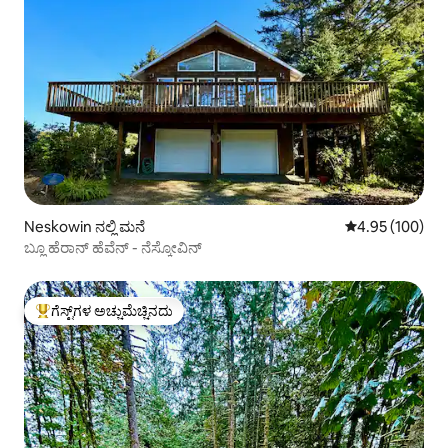
Neskowin ನಲ್ಲಿ ಮನೆ
5 ರಲ್ಲಿ 4.95 ಸರಾ
4.95 (100)
ಬ್ಲೂ ಹೆರಾನ್ ಹೆವೆನ್ - ನೆಸ್ಕೋವಿನ್
ಗೆಸ್ಟ್‌ಗಳ ಅಚ್ಚುಮೆಚ್ಚಿನದು
ಗೆಸ್ಟ್‌ಗಳಿಗೆ ಅತಿ ಹೆಚ್ಚು ಅಚ್ಚುಮೆಚ್ಚಿನದು