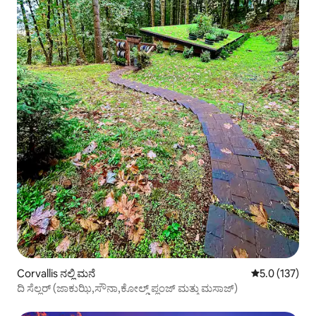
Corvallis ನಲ್ಲಿ ಮನೆ
5 ರಲ್ಲಿ 5.0 ಸರಾ
5.0 (137)
ದಿ ಸೆಲ್ಲರ್ (ಜಾಕುಝಿ,ಸೌನಾ,ಕೋಲ್ಡ್ ಪ್ಲಂಜ್ ಮತ್ತು ಮಸಾಜ್)