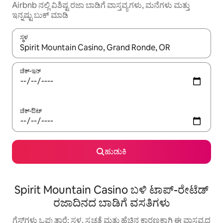
Airbnb ನಲ್ಲಿ ವಿಶಿಷ್ಟ ರಜಾ ಬಾಡಿಗೆ ವಾಸ್ತವ್ಯಗಳು, ಮನೆಗಳು ಮತ್ತು
ಇನ್ನಷ್ಟು ಬುಕ್ ಮಾಡಿ
ಸ್ಥಳ
ಫಲಿತಾಂಶಗಳು ಲಭ್ಯವಿರುವಾಗ, ಅಪ್ ಮತ್ತು ಡೌನ್ ಬಾಣದ ಕೀಲಿಗಳೊಂದಿಗೆ ನ್ಯಾವಿಗೇಟ
ಚೆಕ್-ಇನ್
ಚೆಕ್-ಔಟ್
ಹುಡುಕಿ
Spirit Mountain Casino ಬಳಿ ಟಾಪ್-ರೇಟೆಡ್
ರಜಾದಿನದ ಬಾಡಿಗೆ ವಸತಿಗಳು
ಗೆಸ್ಟ್‌ಗಳು ಒಪ್ಪುತ್ತಾರೆ: ಸ್ಥಳ, ಸ್ವಚ್ಛತೆ ಮತ್ತು ಹೆಚ್ಚಿನ ಕಾರಣಕ್ಕಾಗಿ ಈ ವಾಸ್ತವ್ಯದ