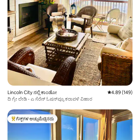
Lincoln City ನಲ್ಲಿ ಕಾಂಡೋ
5 ರಲ್ಲಿ 4.89 ಸರಾ
4.89 (149)
ದಿ ಗ್ರೇ ಲೇಡಿ - ಎ ಸೆರೆನ್ ಓಷನ್‌ವ್ಯೂ ಕರಾವಳಿ ವಿಹಾರ
ಗೆಸ್ಟ್‌ಗಳ ಅಚ್ಚುಮೆಚ್ಚಿನದು
ಗೆಸ್ಟ್‌ಗಳಿಗೆ ಅತಿ ಹೆಚ್ಚು ಅಚ್ಚುಮೆಚ್ಚಿನದು