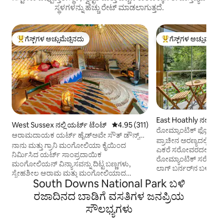
ಸ್ಥಳಗಳನ್ನು ಹೆಚ್ಚು ರೇಟ್ ಮಾಡಲಾಗುತ್ತದೆ.
ಗೆಸ್ಟ್‌ಗಳ ಅಚ್ಚುಮೆಚ್ಚಿನದು
ಗೆಸ್ಟ್‌ಗಳ ಅಚ್ಚುಮೆಚ್
ಗೆಸ್ಟ್‌ಗಳಿಗೆ ಅತಿ ಹೆಚ್ಚು ಅಚ್ಚುಮೆಚ್ಚಿನದು
ಗೆಸ್ಟ್‌ಗಳಿಗೆ ಅತಿ ಹೆಚ್ಚು
East Hoathly ನಲ್ಲಿ ಗೆಸ
West Sussex ನಲ್ಲಿ ಯರ್ಟ್ ಟೆಂಟ್
5 ರಲ್ಲಿ 4.95 ಸರಾಸರಿ ರೇಟಿಂಗ್, 311 ವಿ
4.95 (311)
ರೋಮ್ಯಾಂಟಿಕ್ ಫ್ಲೋಟಿಂ
ಆರಾಮದಾಯಕ ಯರ್ಟ್ ಹೈಡ್‌ಅವೇ ಸೌತ್ ಡೌನ್ಸ್
ಸ್ನಗ್'
ಪ್ರಾಚೀನ ಅರಣ್ಯದಲ್ಲಿ
ರಾಷ್ಟ್ರೀಯ ಉದ್ಯಾನವನ.
ನಾನು ಮತ್ತು ಗ್ರಾನಿ ಮಂಗೋಲಿಯಾ ಕೈಯಿಂದ
ಎಕರೆ ಸರೋವರದಲ್ಲಿ ತೇಲು
ನಿರ್ಮಿಸಿದ ಯರ್ಟ್ ಸಾಂಪ್ರದಾಯಿಕ
ರೋಮ್ಯಾಂಟಿಕ್ ಸರೋವ
ಮಂಗೋಲಿಯನ್ ವಿನ್ಯಾಸವನ್ನು ದಿಟ್ಟ ಬಣ್ಣಗಳು,
ಲಾಗ್ ಬರ್ನರ್‌ನ ಬಳಿ ವಿ
ಸ್ನೇಹಶೀಲ ಆರಾಮ ಮತ್ತು ಮಂಗೋಲಿಯಾದ
ಸಜ್ಜುಗೊಂಡ ಅಡುಗೆಮನೆ
South Downs National Park ಬಳಿ
ನಿಧಿಗಳೊಂದಿಗೆ ಬೆರೆಸುತ್ತದೆ. ಅತಿಥಿಗಳು ಸುಂದರವಾದ
ಪ್ರತಿ ಕೋಣೆಯಿಂದ ಮಾ
ವಾತಾವರಣ, ಹೊರಾಂಗಣ ಸ್ಥಳಗಳು, ಆರಾಮ ಮತ್ತು
ರಜಾದಿನದ ಬಾಡಿಗೆ ವಸತಿಗಳ ಜನಪ್ರಿಯ
ನೋಟಗಳೊಂದಿಗೆ ಎಚ್ಚರಗ
ವೈಶಿಷ್ಟ್ಯವನ್ನು ಇಷ್ಟಪಡುತ್ತಾರೆ ಮತ್ತು ಆಗಮಿಸಿದ
ಬ್ಲೂಬೆಲ್‌ಗಳು ಮತ್ತು ಸ
ಸೌಲಭ್ಯಗಳು
ಕ್ಷಣದಿಂದಲೇ ಇದು ಶಾಂತ ಮತ್ತು
ಪ್ರದೇಶವನ್ನು ಆನಂದಿಸಿ