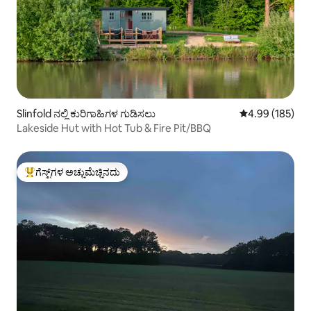
Slinfold ನಲ್ಲಿ ಕುರಿಗಾಹಿಗಳ ಗುಡಿಸಲು
5 ರಲ್ಲಿ 4.99 ಸರಾ
4.99 (185)
Lakeside Hut with Hot Tub & Fire Pit/BBQ
ಗೆಸ್ಟ್‌ಗಳ ಅಚ್ಚುಮೆಚ್ಚಿನದು
ಗೆಸ್ಟ್‌ಗಳಿಗೆ ಅತಿ ಹೆಚ್ಚು ಅಚ್ಚುಮೆಚ್ಚಿನದು