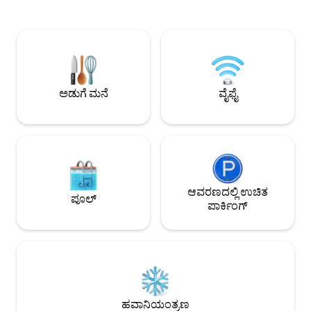
ಸಮಾಧಾನಕರವೆಂದು ಭಾಸವಾಗುತ್ತದೆ ಎಂದು ಆಗಾಗ್ಗೆ
ದೀರ್ಘ, ಸುವರ್ಣ ಸಂಜೆಗಳ
ಹೇಳುತ್ತಾರೆ. ಪ್ರಕೃತಿಯ ಮಡಿಲಿನಲ್ಲಿರುವ ಇದು ಮುಚ್ಚಿದ
ಶರತ್ಕಾಲವು ಮರಗಳನ್
ಹೊರಾಂಗಣ ಅಡುಗೆಮನೆ ಮತ್ತು ಊಟದ ಕೋಣೆ,
ಬಣ್ಣಗಳಿಂದ ಅಲಂಕರಿಸು
ವಿಶಿಷ್ಟವಾದ ಹೊರಾಂಗಣ ಬಾತ್ರೂಮ್, ಬಾರ್ಬೆಕ್ಯೂ
ಸೌಮ್ಯ ಅಲೆಗಳನ್ನು ನೋಡಿ,
ಮತ್ತು ಬೆಂಕಿ ಹೊತ್ತಿಸುವ ಪ್ರದೇಶಗಳನ್ನು ಹೊಂದಿದೆ.
ಅಥವಾ ಕೆಲವೇ ನಿಮಿಷಗಳ
ನೀವು ಕತ್ತಲೆಯ, ನಕ್ಷತ್ರಗಳಿಂದ ತುಂಬಿದ ಆಕಾಶದ
ಹೋಥ್ಲಿ ಗ್ರಾಮಕ್ಕೆ ಭೇಟಿ 
ಕೆಳಗೆ ನಿದ್ರಿಸುತ್ತೀರಿ ಮತ್ತು ಪಕ್ಷಿಗಳ ಹಾಡಿನೊಂದಿಗೆ
ಮತ್ತು ಪಬ್ ಇವೆ.
ಅಡುಗೆ ಮನೆ
ವೈಫೈ
ಎಚ್ಚರಗೊಳ್ಳುತ್ತೀರಿ. ಇಲ್ಲಿ ನಡೆಯಿರಿ, ಮಾತನಾಡಿ ಮತ್ತು
ವಿಶ್ರಾಂತಿ ಪಡೆಯಿರಿ.
ಆವರಣದಲ್ಲಿ ಉಚಿತ
ಪೂಲ್
ಪಾರ್ಕಿಂಗ್
ಹವಾನಿಯಂತ್ರಣ