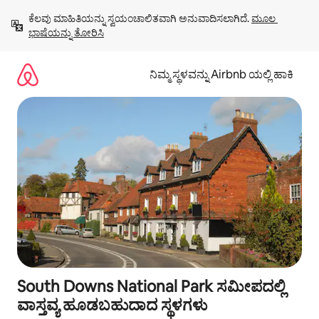
ವಿಷಯಕ್ಕೆ
ಕೆಲವು ಮಾಹಿತಿಯನ್ನು ಸ್ವಯಂಚಾಲಿತವಾಗಿ ಅನುವಾದಿಸಲಾಗಿದೆ. 
ಮೂಲ 
ಹೋಗಿ
ಭಾಷೆಯನ್ನು ತೋರಿಸಿ
ನಿಮ್ಮ ಸ್ಥಳವನ್ನು Airbnb ಯಲ್ಲಿ ಹಾಕಿ
South Downs National Park ಸಮೀಪದಲ್ಲಿ
ವಾಸ್ತವ್ಯ ಹೂಡಬಹುದಾದ ಸ್ಥಳಗಳು