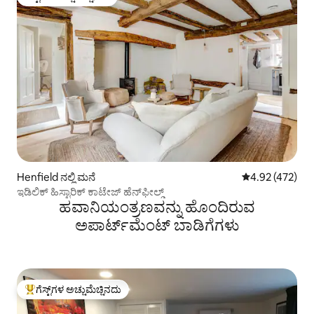
ಗೆಸ್ಟ್‌ಗಳ ಅಚ್ಚುಮೆಚ್ಚಿನದು
Henfield ನಲ್ಲಿ ಮನೆ
5 ರಲ್ಲಿ 4.92 ಸರಾ
4.92 (472)
ಇಡಿಲಿಕ್ ಹಿಸ್ಟಾರಿಕ್ ಕಾಟೇಜ್ ಹೆನ್‌ಫೀಲ್ಡ್
ಹವಾನಿಯಂತ್ರಣವನ್ನು ಹೊಂದಿರುವ
ಅಪಾರ್ಟ್‌ಮೆಂಟ್‌ ಬಾಡಿಗೆಗಳು
ಗೆಸ್ಟ್‌ಗಳ ಅಚ್ಚುಮೆಚ್ಚಿನದು
ಗೆಸ್ಟ್‌ಗಳಿಗೆ ಅತಿ ಹೆಚ್ಚು ಅಚ್ಚುಮೆಚ್ಚಿನದು