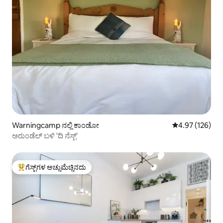
Warningcamp ನಲ್ಲಿ ಕಾಂಡೋ
5 ರಲ್ಲಿ 4.97 ಸರಾ
4.97 (126)
ಅರುಂಡೆಲ್ ಬಳಿ 'ದಿ ನೆಸ್ಟ್'
ಗೆಸ್ಟ್‌ಗಳ ಅಚ್ಚುಮೆಚ್ಚಿನದು
ಗೆಸ್ಟ್‌ಗಳಿಗೆ ಅತಿ ಹೆಚ್ಚು ಅಚ್ಚುಮೆಚ್ಚಿನದು