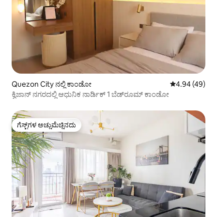
Quezon City ನಲ್ಲಿ ಕಾಂಡೋ
5 ರಲ್ಲಿ 4.94 ಸರ
4.94 (49)
ಕ್ವಿಜಾನ್ ನಗರದಲ್ಲಿ ಆಧುನಿಕ ನಾರ್ಡಿಕ್ 1 ಬೆಡ್‌ರೂಮ್ ಕಾಂಡೋ
ಗೆಸ್ಟ್‌ಗಳ ಅಚ್ಚುಮೆಚ್ಚಿನದು
ಗೆಸ್ಟ್‌ಗಳ ಅಚ್ಚುಮೆಚ್ಚಿನದು