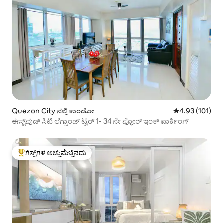
Quezon City ನಲ್ಲಿ ಕಾಂಡೋ
5 ರಲ್ಲಿ 4.93 ಸರಾ
4.93 (101)
ಈಸ್ಟ್‌ವುಡ್ ಸಿಟಿ ಲೆಗ್ರಾಂಡ್ ಟ್ವರ್ 1- 34 ನೇ ಫ್ಲೋರ್ ಇಂಕ್ ಪಾರ್ಕಿಂಗ್
ಗೆಸ್ಟ್‌ಗಳ ಅಚ್ಚುಮೆಚ್ಚಿನದು
ಗೆಸ್ಟ್‌ಗಳಿಗೆ ಅತಿ ಹೆಚ್ಚು ಅಚ್ಚುಮೆಚ್ಚಿನದು