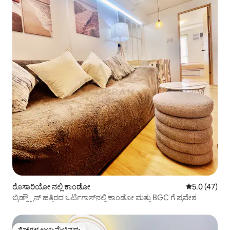
ರೊಸಾರಿಯೋ ನಲ್ಲಿ ಕಾಂಡೋ
5 ರಲ್ಲಿ 5.0 ಸರ
5.0 (47)
ಬ್ರಿಡ್ಜ್ಟೌನ್ ಹತ್ತಿರದ ಒರ್ಟಿಗಾಸ್‌ನಲ್ಲಿ ಕಾಂಡೋ ಮತ್ತು BGC ಗೆ ಪ್ರವೇಶ
ಗೆಸ್ಟ್‌ಗಳ ಅಚ್ಚುಮೆಚ್ಚಿನದು