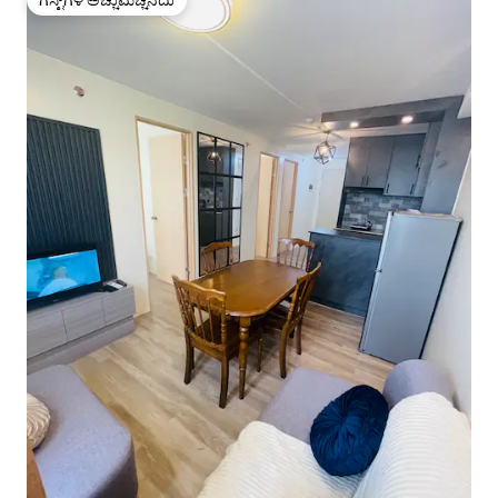
ಗೆಸ್ಟ್‌ಗಳ ಅಚ್ಚುಮೆಚ್ಚಿನದು