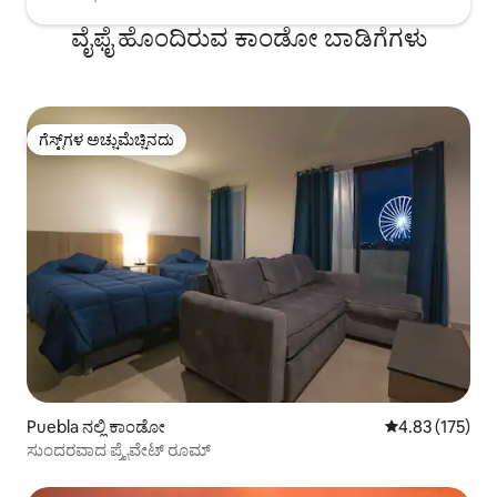
ವೈಫೈ ಹೊಂದಿರುವ ಕಾಂಡೋ ಬಾಡಿಗೆಗಳು
ಗೆಸ್ಟ್‌ಗಳ ಅಚ್ಚುಮೆಚ್ಚಿನದು
ಗೆಸ್ಟ್‌ಗಳ ಅಚ್ಚುಮೆಚ್ಚಿನದು
Puebla ನಲ್ಲಿ ಕಾಂಡೋ
5 ರಲ್ಲಿ 4.83 ಸರಾ
4.83 (175)
ಸುಂದರವಾದ ಪ್ರೈವೇಟ್ ರೂಮ್