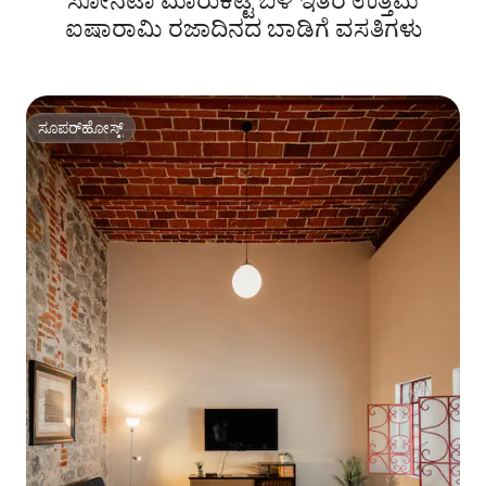
ಸೋನಟಾ ಮಾರುಕಟ್ಟೆ ಬಳಿ ಇತರ ಉತ್ತಮ
ಐಷಾರಾಮಿ ರಜಾದಿನದ ಬಾಡಿಗೆ ವಸತಿಗಳು
ಸೂಪರ್‌ಹೋಸ್ಟ್
ಸೂಪರ್‌ಹೋಸ್ಟ್