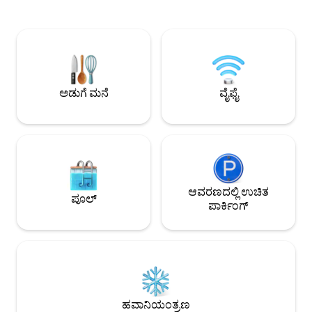
ಹೊಂದಿರುವ 360° ರೂಫ್‌ಟಾಪ್ • ಜಿಮ್ • ಮಕ್ಕಳ
ಇದು ಆಕರ್ಷಕ ಸೌಲಭ್ಯ
ಪ್ರದೇಶ • ಸಾಕುಪ್ರಾಣಿ ಸ್ನೇಹಿ ಏಂಜೆಲೋಪೊಲಿಸ್,
ಲೇನ್ ಮತ್ತು ಬೆಲ್ಲೀಸ್ ವ
ಚೋಲುಲಾ, ರೆಸ್ಟೋರೆಂಟ್‌ಗಳು, ಶಾಪಿಂಗ್ ಮತ್ತು
ಅನ್ನು ಹೊಂದಿದೆ. ಇದು
ಪ್ರಮುಖ ಹೆದ್ದಾರಿಗಳಿಂದ ಕೆಲವೇ ನಿಮಿಷಗಳ
ರೆಸ್ಟೋರೆಂಟ್‌ಗಳು, ಬ
ದೂರದಲ್ಲಿ. ಸ್ವಯಂ ಚೆಕ್-ಇನ್ • 24/7 ಭದ್ರತೆ • ನೇರ
ಅಂಗಡಿಗಳು ಮತ್ತು ಸಾಂ
ಎಲಿವೇಟರ್ ಪ್ರವೇಶ
ಮಾರುಕಟ್ಟೆಯಂತಹ ಸೇವ
ಹಂತಗಳನ್ನು ಹೊಂದಿದೆ!
ಅಡುಗೆ ಮನೆ
ವೈಫೈ
ಆವರಣದಲ್ಲಿ ಉಚಿತ
ಪೂಲ್
ಪಾರ್ಕಿಂಗ್
ಹವಾನಿಯಂತ್ರಣ