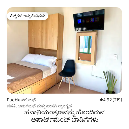
ಗೆಸ್ಟ್‌ಗಳ ಅಚ್ಚುಮೆಚ್ಚಿನದು
ಗೆಸ್ಟ್‌ಗಳ ಅಚ್ಚುಮೆಚ್ಚಿನದು
Puebla ನಲ್ಲಿ ಮನೆ
5 ರಲ್ಲಿ 4.92 ಸರಾ
4.92 (219)
ವಸತಿ, ಅಡುಗೆಮನೆ ಮತ್ತು ಖಾಸಗಿ ಸ್ನಾನಗೃಹ
ಹವಾನಿಯಂತ್ರಣವನ್ನು ಹೊಂದಿರುವ
ಅಪಾರ್ಟ್‌ಮೆಂಟ್‌ ಬಾಡಿಗೆಗಳು