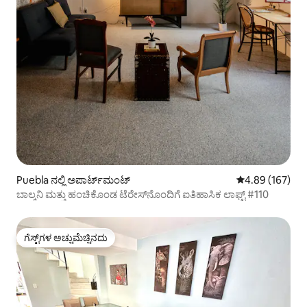
Puebla ನಲ್ಲಿ ಅಪಾರ್ಟ್‌ಮಂಟ್
5 ರಲ್ಲಿ 4.89 ಸರಾ
4.89 (167)
ಬಾಲ್ಕನಿ ಮತ್ತು ಹಂಚಿಕೊಂಡ ಟೆರೇಸ್‌ನೊಂದಿಗೆ ಐತಿಹಾಸಿಕ ಲಾಫ್ಟ್ #110
ಗೆಸ್ಟ್‌ಗಳ ಅಚ್ಚುಮೆಚ್ಚಿನದು
ಗೆಸ್ಟ್‌ಗಳ ಅಚ್ಚುಮೆಚ್ಚಿನದು