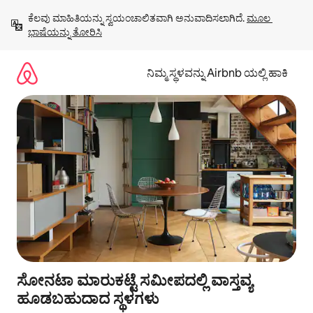
ವಿಷಯಕ್ಕೆ
ಕೆಲವು ಮಾಹಿತಿಯನ್ನು ಸ್ವಯಂಚಾಲಿತವಾಗಿ ಅನುವಾದಿಸಲಾಗಿದೆ. 
ಮೂಲ 
ಹೋಗಿ
ಭಾಷೆಯನ್ನು ತೋರಿಸಿ
ನಿಮ್ಮ ಸ್ಥಳವನ್ನು Airbnb ಯಲ್ಲಿ ಹಾಕಿ
ಸೋನಟಾ ಮಾರುಕಟ್ಟೆ ಸಮೀಪದಲ್ಲಿ ವಾಸ್ತವ್ಯ
ಹೂಡಬಹುದಾದ ಸ್ಥಳಗಳು