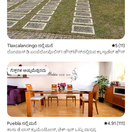
Tlaxcalancingo ನಲ್ಲಿ ಮನೆ
5 ರಲ್ಲಿ 5 ಸ
5 (11)
ಲೋಮಾಸ್ ಡಿ ಏಂಜೆಲೋಪೊಲಿಸ್ I ಡೌನ್‌ಟೌನ್‌ನಲ್ಲಿರುವ ಕ್ಯಾಸ್ಟಾಡೆಲ್ ಹೌಸ್
ಗೆಸ್ಟ್‌ಗಳ ಅಚ್ಚುಮೆಚ್ಚಿನದು
ಗೆಸ್ಟ್‌ಗಳ ಅಚ್ಚುಮೆಚ್ಚಿನದು
Puebla ನಲ್ಲಿ ಮನೆ
5 ರಲ್ಲಿ 4.91 ಸರ
4.91 (111)
ಕಾಸಾ ಡೆ ಲಾಸ್ ಕ್ಯುಯೆಂಟೋಸ್, ಚೆಕ್-ಇನ್ ಒಟ್ಟು ವಾಸ್ತವ್ಯ