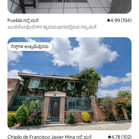
Puebla ನಲ್ಲಿ ಮನೆ
5 ರಲ್ಲಿ 4.99 ಸರಾ
4.99 (104)
ಏಂಜೆಲೋಪೊಲಿಸ್‌ನ ಹೃದಯಭಾಗದಲ್ಲಿರುವ ಸಣ್ಣ ಮನೆ
ಗೆಸ್ಟ್‌ಗಳ ಅಚ್ಚುಮೆಚ್ಚಿನದು
ಗೆಸ್ಟ್‌ಗಳ ಅಚ್ಚುಮೆಚ್ಚಿನದು
Chipilo de Francisco Javier Mina ನಲ್ಲಿ ಮನೆ
5 ರಲ್ಲಿ 4.78 ಸರಾ
4.78 (102)