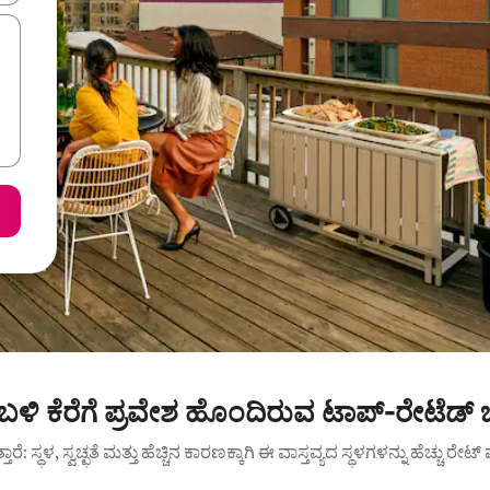
 ಬಳಿ ಕೆರೆಗೆ ಪ್ರವೇಶ ಹೊಂದಿರುವ ಟಾಪ್-ರೇಟೆಡ್
ುತ್ತಾರೆ: ಸ್ಥಳ, ಸ್ವಚ್ಛತೆ ಮತ್ತು ಹೆಚ್ಚಿನ ಕಾರಣಕ್ಕಾಗಿ ಈ ವಾಸ್ತವ್ಯದ ಸ್ಥಳಗಳನ್ನು ಹೆಚ್ಚು ರೇ