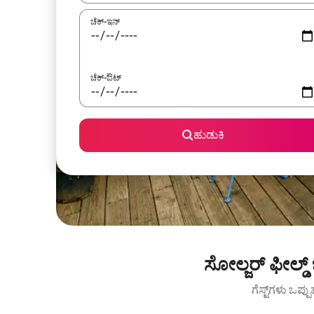
ಚೆಕ್-ಇನ್
ಚೆಕ್-ಔಟ್
ಹುಡುಕಿ
ಸೋಲ್ಜರ್ ಫೀಲ್ಡ್
ಗೆಸ್ಟ್‌ಗಳು ಒಪ್ಪ