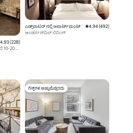
ಎಡ್ಜ್‌ವಾಟರ್ ನಲ್ಲಿ ಅಪಾರ್ಟ್‌ಮಂಟ್
5 ರಲ್ಲಿ 4.94 ಸರಾಸರಿ ರೇಟಿಂ
4.94 (492)
ಆಂಡರ್ಸನ್‌ವಿಲ್ ಲಿವಿಂಗ್
 ರಲ್ಲಿ 4.93 ಸರಾಸರಿ ರೇಟಿಂಗ್, 228 ವಿಮರ್ಶೆಗಳು
4.93 (228)
ತದೆ 10-20
ಗೆಸ್ಟ್‌ಗಳ ಅಚ್ಚುಮೆಚ್ಚಿನದು
ಗೆಸ್ಟ್‌ಗಳ ಅಚ್ಚುಮೆಚ್ಚಿನದು