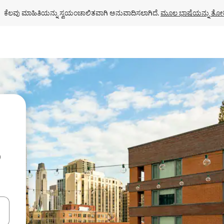
ಕೆಲವು ಮಾಹಿತಿಯನ್ನು ಸ್ವಯಂಚಾಲಿತವಾಗಿ ಅನುವಾದಿಸಲಾಗಿದೆ. 
ಮೂಲ ಭಾಷೆಯನ್ನು ತೋರ
ು
ಂದಿಗೆ ನ್ಯಾವಿಗೇಟ್ ಮಾಡಿ ಅಥವಾ ಸ್ಪರ್ಶ ಅಥವಾ ಸ್ವೈಪ್ ಗೆಸ್ಚರ್‌ಗಳ ಮೂಲಕ ಅನ್ವೇಷಿಸಿ.