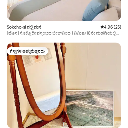
Sokcho-si ನಲ್ಲಿ ಮನೆ
5 ರಲ್ಲಿ 4.96 ಸರ
4.96 (25)
[ಹೊಸ] ಸೊಕ್ಚೊ ದೀಪಸ್ತಂಭದ ಬೀಚ್‌ನಿಂದ 1 ನಿಮಿಷ/18ನೇ ಮಹಡಿಯಲ್ಲಿ
ಸಾಗರ ನೋಟದೊಂದಿಗೆ ಪ್ರಣಯ ಭಾವನೆಯ ವಾಸ್ತವ್ಯ #ಜುಂಗಾಂಗ್
ಮಾರ್ಕೆಟ್#ಸೆಯೋಲಾಕ್ ಪರ್ವತ
ಗೆಸ್ಟ್‌ಗಳ ಅಚ್ಚುಮೆಚ್ಚಿನದು
ಗೆಸ್ಟ್‌ಗಳ ಅಚ್ಚುಮೆಚ್ಚಿನದು