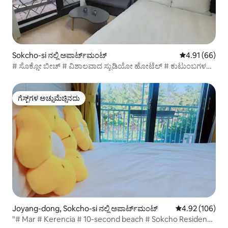
Sokcho-si ನಲ್ಲಿ ಅಪಾರ್ಟ್‌ಮಂಟ್
5 ರಲ್ಲಿ 4.91 ಸರ
4.91 (66)
# ಸೊಕ್ಚೋ ಬೀಚ್ # ವಿಶಾಲವಾದ ಸ್ಟುಡಿಯೋ ಹೋಟೆಲ್ # ಕುಟುಂಬಗಳ
ಮುಂದೆ ಅತ್ಯುತ್ತಮ ನೋಟ, ದಂಪತಿಗಳು # ಸ್ವಯಂ ಅಡುಗೆ ಲಭ್ಯವಿರುವ #
ಹೊಸ ಹಾಸಿಗೆ ಬದಲಿ
ಗೆಸ್ಟ್‌ಗಳ ಅಚ್ಚುಮೆಚ್ಚಿನದು
ಗೆಸ್ಟ್‌ಗಳ ಅಚ್ಚುಮೆಚ್ಚಿನದು
Joyang-dong, Sokcho-si ನಲ್ಲಿ ಅಪಾರ್ಟ್‌ಮಂಟ್
5 ರಲ್ಲಿ 4.92 ಸರಾ
4.92 (106)
"# Mar # Kerencia # 10-second beach # Sokcho Residence