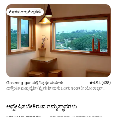
# Solhyang Ocean View.ಸೋಫಾ ಹಾಸಿಗೆ. ರಿಯಾಯಿತಿಯೊಂದಿಗೆ
ಪ್ರಯಾಣಿಸಿ. ನೆಟ್‌ಫ್ಲಿಕ್ಸ್. ನಾಯಿ ಸ್ನೇಹಿ
ಗೆಸ್ಟ್‌ಗಳ ಅಚ್ಚುಮೆಚ್ಚಿನದು
ಗೆಸ್ಟ್‌ಗಳ ಅಚ್ಚುಮೆಚ್ಚಿನದು
Goseong-gun ನಲ್ಲಿ ನಿವೃತ್ತರ ಮನೆಗಳು
5 ರಲ್ಲಿ 4.94 ಸರಾ
4.94 (438)
ವಿಸ್ಕೌಂಟ್ ಮತ್ತು ವೈಟ್ (ಪ್ರೈವೇಟ್ ಮನೆ: ಒಂದು ತಂಡ) (ಸಿಯೋರಾಕ್ಸನ್
ಪರ್ವತದ ಅತ್ಯುತ್ತಮ ನೋಟ, ಸೊಕ್ಚೊದಿಂದ 10 ನಿಮಿಷಗಳು)
ಅನ್ವೇಷಿಸಬೇಕಿರುವ ಗಮ್ಯಸ್ಥಾನಗಳು