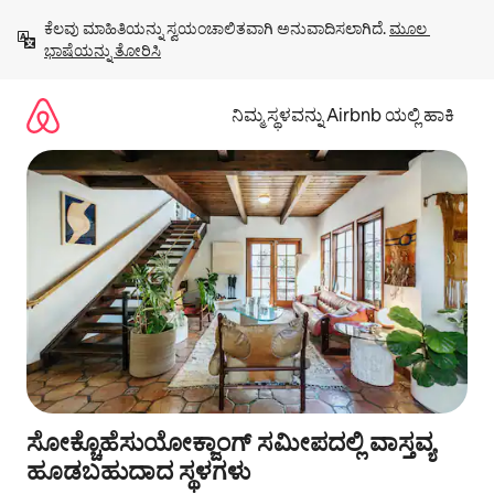
ವಿಷಯಕ್ಕೆ
ಕೆಲವು ಮಾಹಿತಿಯನ್ನು ಸ್ವಯಂಚಾಲಿತವಾಗಿ ಅನುವಾದಿಸಲಾಗಿದೆ. 
ಮೂಲ 
ಹೋಗಿ
ಭಾಷೆಯನ್ನು ತೋರಿಸಿ
ನಿಮ್ಮ ಸ್ಥಳವನ್ನು Airbnb ಯಲ್ಲಿ ಹಾಕಿ
ಸೋಕ್ಚೊಹೆಸುಯೋಕ್ಜಾಂಗ್ ಸಮೀಪದಲ್ಲಿ ವಾಸ್ತವ್ಯ
ಹೂಡಬಹುದಾದ ಸ್ಥಳಗಳು