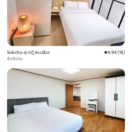
Sokcho-si ನಲ್ಲಿ ಕಾಂಡೋ
5 ರಲ್ಲಿ 4.94 ಸರ
4.94 (16)
ಕೊರಿಯಾ