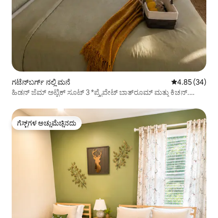
ಗಟೆನ್‌ಬರ್ಗ್ ನಲ್ಲಿ ಮನೆ
5 ರಲ್ಲಿ 4.85 ಸರ
4.85 (34)
ಹಿಡನ್ ಜೆಮ್ ಅಟ್ಟಿಕ್ ಸೂಟ್ 3 *ಪ್ರೈವೇಟ್ ಬಾತ್‌ರೂಮ್ ಮತ್ತು ಕಿಚನ್.
ವಿಶ್ವಕಪ್
ಗೆಸ್ಟ್‌ಗಳ ಅಚ್ಚುಮೆಚ್ಚಿನದು
ಗೆಸ್ಟ್‌ಗಳ ಅಚ್ಚುಮೆಚ್ಚಿನದು