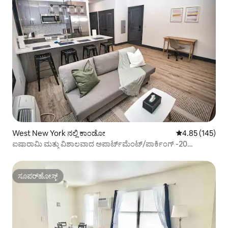
West New York ನಲ್ಲಿ ಕಾಂಡೋ
5 ರಲ್ಲಿ 4.85 ಸರಾ
4.85 (145)
ಐಷಾರಾಮಿ ಮತ್ತು ವಿಶಾಲವಾದ ಅಪಾರ್ಟ್‌ಮೆಂಟ್/ಪಾರ್ಕಿಂಗ್ -20
ನಿಮಿಷದಿಂದ NYC ವರೆಗೆ
ಸೂಪರ್‌ಹೋಸ್ಟ್
ಸೂಪರ್‌ಹೋಸ್ಟ್