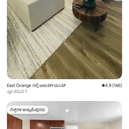
East Orange ನಲ್ಲಿ ಅಪಾರ್ಟ್‌ಮಂಟ್
5 ರಲ್ಲಿ 4.9 ಸರಾ
4.9 (146)
ಸ್ಥಳ ಜೆಮಿನಿ 1
ಗೆಸ್ಟ್‌ಗಳ ಅಚ್ಚುಮೆಚ್ಚಿನದು
ಗೆಸ್ಟ್‌ಗಳ ಅಚ್ಚುಮೆಚ್ಚಿನದು