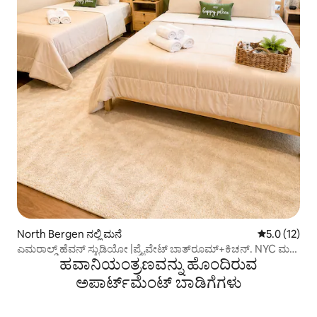
North Bergen ನಲ್ಲಿ ಮನೆ
5 ರಲ್ಲಿ 5.0 ಸ
5.0 (12)
ಎಮರಾಲ್ಡ್ ಹೆವನ್ ಸ್ಟುಡಿಯೋ |ಪ್ರೈವೇಟ್ ಬಾತ್‌ರೂಮ್+ಕಿಚನ್. NYC ಮತ್ತು
ಹವಾನಿಯಂತ್ರಣವನ್ನು ಹೊಂದಿರುವ
ಮೆಟ್‌ಲೈಫ್ ಹತ್ತಿರ
ಅಪಾರ್ಟ್‌ಮೆಂಟ್‌ ಬಾಡಿಗೆಗಳು