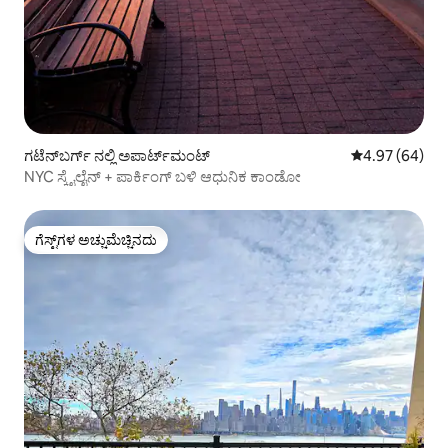
ಗಟೆನ್‌ಬರ್ಗ್ ನಲ್ಲಿ ಅಪಾರ್ಟ್‌ಮಂಟ್
5 ರಲ್ಲಿ 4.97 ಸರ
4.97 (64)
NYC ಸ್ಕೈಲೈನ್ + ಪಾರ್ಕಿಂಗ್ ಬಳಿ ಆಧುನಿಕ ಕಾಂಡೋ
ಗೆಸ್ಟ್‌ಗಳ ಅಚ್ಚುಮೆಚ್ಚಿನದು
ಗೆಸ್ಟ್‌ಗಳ ಅಚ್ಚುಮೆಚ್ಚಿನದು