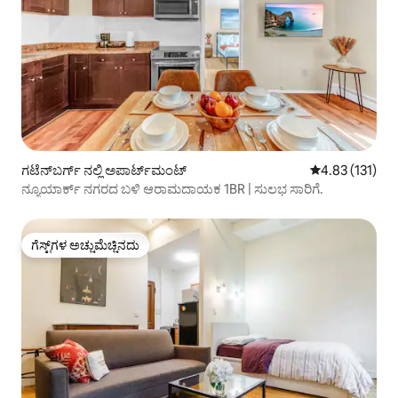
ಗಟೆನ್‌ಬರ್ಗ್ ನಲ್ಲಿ ಅಪಾರ್ಟ್‌ಮಂಟ್
5 ರಲ್ಲಿ 4.83 ಸರಾ
4.83 (131)
ನ್ಯೂಯಾರ್ಕ್ ನಗರದ ಬಳಿ ಆರಾಮದಾಯಕ 1BR | ಸುಲಭ ಸಾರಿಗೆ.
ಗೆಸ್ಟ್‌ಗಳ ಅಚ್ಚುಮೆಚ್ಚಿನದು
ಗೆಸ್ಟ್‌ಗಳ ಅಚ್ಚುಮೆಚ್ಚಿನದು