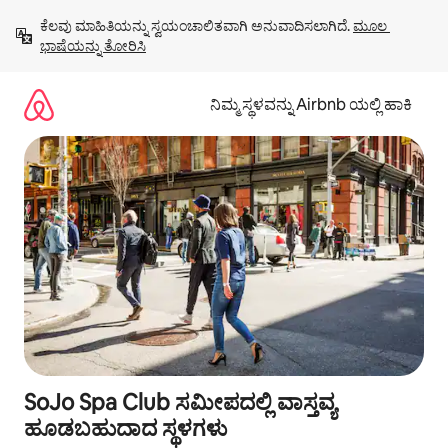
ವಿಷಯಕ್ಕೆ
ಕೆಲವು ಮಾಹಿತಿಯನ್ನು ಸ್ವಯಂಚಾಲಿತವಾಗಿ ಅನುವಾದಿಸಲಾಗಿದೆ. 
ಮೂಲ 
ಹೋಗಿ
ಭಾಷೆಯನ್ನು ತೋರಿಸಿ
ನಿಮ್ಮ ಸ್ಥಳವನ್ನು Airbnb ಯಲ್ಲಿ ಹಾಕಿ
SoJo Spa Club ಸಮೀಪದಲ್ಲಿ ವಾಸ್ತವ್ಯ
ಹೂಡಬಹುದಾದ ಸ್ಥಳಗಳು