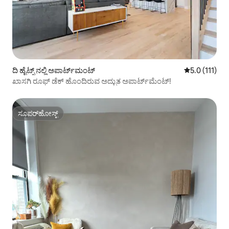
ದಿ ಹೈಟ್ಸ್ ನಲ್ಲಿ ಅಪಾರ್ಟ್‌ಮಂಟ್
5 ರಲ್ಲಿ 5.0 ಸರ
5.0 (111)
ಖಾಸಗಿ ರೂಫ್ ಡೆಕ್ ಹೊಂದಿರುವ ಅದ್ಭುತ ಅಪಾರ್ಟ್‌ಮೆಂಟ್!
ಸೂಪರ್‌ಹೋಸ್ಟ್
ಸೂಪರ್‌ಹೋಸ್ಟ್