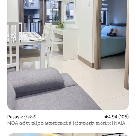
Pasay ನಲ್ಲಿ ಮನೆ
5 ರಲ್ಲಿ 4.94 ಸರಾ
4.94 (106)
MOA ಅರೆನಾ ಹತ್ತಿರದ ಆರಾಮದಾಯಕ 1 ಬೆಡ್‌ರೂಮ್ ಕಾಂಡೋ | NAIA
|WFH ಸ್ನೇಹಿ