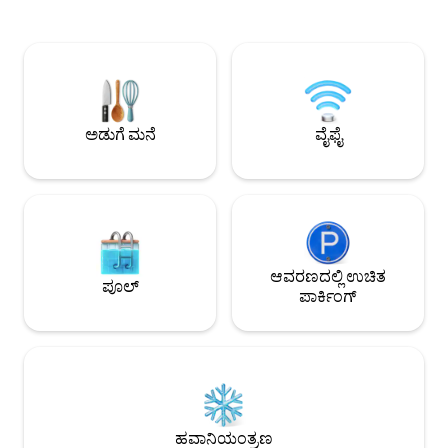
ಸಹಿತ ಬಿಸಿ ಶವರ್. BR ದಪ್ಪ, ಆರಾಮದಾಯಕ
ವಯಸ್ಕರು ಮತ್ತು 2 ಮಕ್
ಹಾಸಿಗೆಯೊಂದಿಗೆ ಕ್ವೀನ್ ಸೈಜ್ ಹಾಸಿಗೆಯನ್ನು
ನಮ್ಮ ಉಚಿತ ನೆಟ್‌ಫ್ಲಿಕ್ಸ್ ಪ
ಹೊಂದಿದೆ. LR ಸೀಲಿಂಗ್ ಫ್ಯಾನ್ ಮತ್ತು ಸೋಫಾವನ್ನು
ಬುಕಿಂಗ್ ಅನ್ನು ಅಂತ
ಡಬಲ್ ಬೆಡ್ ಆಗಿ ಪರಿವರ್ತಿಸುತ್ತದೆ. MOA ಮತ್ತು
ದಯವಿಟ್ಟು ನಮ್ಮ ಮನೆ
ವಾರಾಂತ್ಯದ ಪಟಾಕಿಗಳ ನೋಟಗಳೊಂದಿಗೆ ಬಾಲ್ಕನಿ.
ಅಥವಾ ನೀವು ಯಾವುದೇ 
MOA ಗೆ ನಡೆಯಬಹುದು. ವಿಮಾನ ನಿಲ್ದಾಣ, SM
ಹೊಂದಿದ್ದರೆ ನೀವು ನಮ್ಮ
ಅರೆನಾ, SMX, ಮನಿಲಾ ಬೇ, ಕ್ಯಾಸಿನೊಗಳು,
ಸಂಪರ್ಕಿಸಬಹುದು. ಪಾರ್ಕಿಂಗ್ ಸ್ಲಾಟ್ (ನಮ್ಮ ಘಟಕಕ್ಕೆ
ಅಡುಗೆ ಮನೆ
ವೈಫೈ
ರೆಸ್ಟೋರೆಂಟ್‌ಗಳು ಮತ್ತು ಹೆಚ್ಚಿನವುಗಳಿಗೆ ಹತ್ತಿರ
ಒಂದು ಸ್ಲಾಟ್ ಇಲ್ಲ)
ಆವರಣದಲ್ಲಿ ಉಚಿತ
ಪೂಲ್
ಪಾರ್ಕಿಂಗ್
ಹವಾನಿಯಂತ್ರಣ