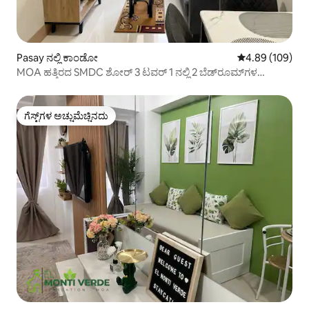
Pasay ನಲ್ಲಿ ಕಾಂಡೋ
5 ರಲ್ಲಿ 4.89 ಸರಾ
4.89 (109)
MOA ಹತ್ತಿರದ SMDC ಶೋರ್ 3 ಟವರ್ 1 ನಲ್ಲಿ 2 ಬೆಡ್‌ರೂಮ್‌ಗಳ
ಕಾಂಡೋ
ಗೆಸ್ಟ್‌ಗಳ ಅಚ್ಚುಮೆಚ್ಚಿನದು
ಗೆಸ್ಟ್‌ಗಳ ಅಚ್ಚುಮೆಚ್ಚಿನದು