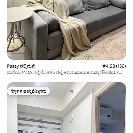
Pasay ನಲ್ಲಿ ಮನೆ
5 ರಲ್ಲಿ 4.98 ಸರಾ
4.98 (156)
ಪಾಸೆಯ MOA ನಲ್ಲಿ ಶೋರ್ 3 ನಲ್ಲಿ ಆರಾಮದಾಯಕ ಮತ್ತು ಸೌಂದರ್ಯ
ಕಾಂಡೋ
ಗೆಸ್ಟ್‌ಗಳ ಅಚ್ಚುಮೆಚ್ಚಿನದು
ಗೆಸ್ಟ್‌ಗಳ ಅಚ್ಚುಮೆಚ್ಚಿನದು