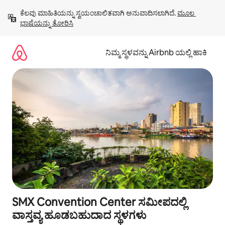
ವಿಷಯಕ್ಕೆ
ಕೆಲವು ಮಾಹಿತಿಯನ್ನು ಸ್ವಯಂಚಾಲಿತವಾಗಿ ಅನುವಾದಿಸಲಾಗಿದೆ. 
ಮೂಲ 
ಹೋಗಿ
ಭಾಷೆಯನ್ನು ತೋರಿಸಿ
ನಿಮ್ಮ ಸ್ಥಳವನ್ನು Airbnb ಯಲ್ಲಿ ಹಾಕಿ
SMX Convention Center ಸಮೀಪದಲ್ಲಿ
ವಾಸ್ತವ್ಯ ಹೂಡಬಹುದಾದ ಸ್ಥಳಗಳು