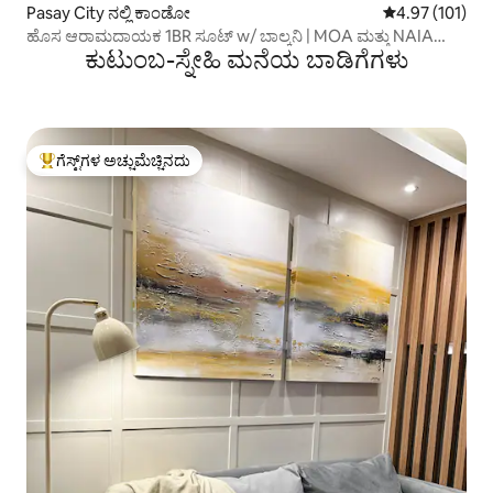
Pasay City ನಲ್ಲಿ ಕಾಂಡೋ
5 ರಲ್ಲಿ 4.97 ಸರಾ
4.97 (101)
ಹೊಸ ಆರಾಮದಾಯಕ 1BR ಸೂಟ್ w/ ಬಾಲ್ಕನಿ | MOA ಮತ್ತು NAIA
ಕುಟುಂಬ-ಸ್ನೇಹಿ ಮನೆಯ ಬಾಡಿಗೆಗಳು
ಹತ್ತಿರ
ಗೆಸ್ಟ್‌ಗಳ ಅಚ್ಚುಮೆಚ್ಚಿನದು
ಗೆಸ್ಟ್‌ಗಳಿಗೆ ಅತಿ ಹೆಚ್ಚು ಅಚ್ಚುಮೆಚ್ಚಿನದು