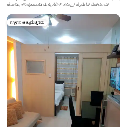
ಹೋಮಿ, ಕನಿಷ್ಠತಾವಾದಿ ಮತ್ತು ಸೆರೆನ್ ಡಬ್ಲ್ಯೂ/ ಪ್ರೈವೇಟ್ ಬೆಡ್‌ರೂಮ್
ಗೆಸ್ಟ್‌ಗಳ ಅಚ್ಚುಮೆಚ್ಚಿನದು
ಗೆಸ್ಟ್‌ಗಳ ಅಚ್ಚುಮೆಚ್ಚಿನದು