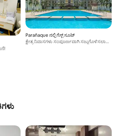
Parañaque ನಲ್ಲಿ ಗೆಸ್ಟ್ ಸೂಟ್
ಕ್ಷೇತ್ರ ನಿವಾಸಗಳು ಸಂಪೂರ್ಣವಾಗಿ ಸಜ್ಜುಗೊಳಿಸಲಾದ
ಘಟಕ
ನೆ!
ಿಗಳು