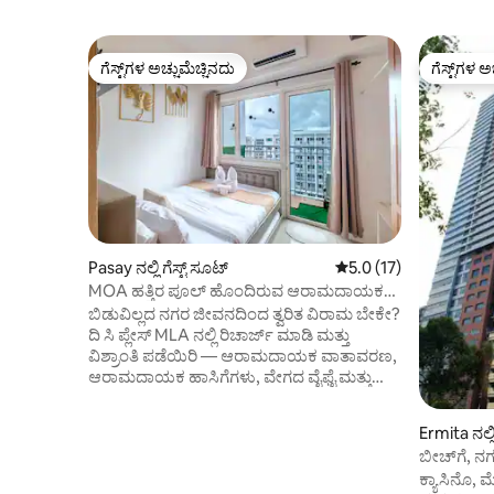
ಗೆಸ್ಟ್‌ಗಳ ಅಚ್ಚುಮೆಚ್ಚಿನದು
ಗೆಸ್ಟ್‌ಗಳ ಅ
ಗೆಸ್ಟ್‌ಗಳ ಅಚ್ಚುಮೆಚ್ಚಿನದು
ಗೆಸ್ಟ್‌ಗಳ ಅ
Pasay ನಲ್ಲಿ ಗೆಸ್ಟ್ ಸೂಟ್
5 ರಲ್ಲಿ 5.0 ಸರಾಸರಿ ರೇಟಿ
5.0 (17)
MOA ಹತ್ತಿರ ಪೂಲ್ ಹೊಂದಿರುವ ಆರಾಮದಾಯಕ
1BR ಸ್ಟೇಕೇಶನ್ | ದಿ ಸಿ ಪ್ಲೇಸ್
ಬಿಡುವಿಲ್ಲದ ನಗರ ಜೀವನದಿಂದ ತ್ವರಿತ ವಿರಾಮ ಬೇಕೇ?
ದಿ ಸಿ ಪ್ಲೇಸ್ MLA ನಲ್ಲಿ ರಿಚಾರ್ಜ್ ಮಾಡಿ ಮತ್ತು
ವಿಶ್ರಾಂತಿ ಪಡೆಯಿರಿ — ಆರಾಮದಾಯಕ ವಾತಾವರಣ,
ಆರಾಮದಾಯಕ ಹಾಸಿಗೆಗಳು, ವೇಗದ ವೈಫೈ ಮತ್ತು
ತೊಂದರೆ-ಮುಕ್ತ ವಾಸ್ತವ್ಯಕ್ಕೆ ಅಗತ್ಯವಿರುವ ಎಲ್ಲವನ್ನೂ
ಹೊಂದಿರುವ 1-ಬೆಡ್‌ರೂಮ್‌ನ ಆರಾಮದಾಯಕ
Ermita ನಲ್ಲಿ
ಸ್ಟೇಕೇಶನ್. ನೀವು ಬರುವುದು ಮಾತ್ರ ಸಾಕು —
ಬೀಚ್‌ಗೆ, ನ
ಉಳಿದದ್ದನ್ನು ನಾವು ನೋಡಿಕೊಳ್ಳುತ್ತೇವೆ. ಇವುಗಳನ್ನು
ನಿಲ್ದಾಣದ 
ಕ್ಯಾಸಿನೊ,
ಒಳಗೊಂಡಿದೆ: ಉಚಿತ ವೈಫೈ ನೆಟ್‌ಫ್ಲಿಕ್ಸ್ / ಸ್ಮಾರ್ಟ್ ಟಿವಿ