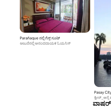
Parañaque ನಲ್ಲಿ ಗೆಸ್ಟ್ ಸೂಟ್
ಅಜುರೆನಲ್ಲಿ ಆನಂದದಾಯಕ ಓಯಸಿಸ್
Pasay City ನ
ಕ್ವೀನ್_ಆನ್ನ
ವಾಷರ್ 