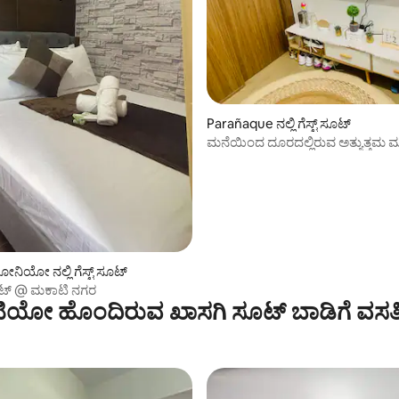
Parañaque ನಲ್ಲಿ ಗೆಸ್ಟ್ ಸೂಟ್
ಮನೆಯಿಂದ ದೂರದಲ್ಲಿರುವ ಅತ್ಯುತ್ತಮ ಮ
ಂಗ್, 7 ವಿಮರ್ಶೆಗಳು
ೋನಿಯೋ ನಲ್ಲಿ ಗೆಸ್ಟ್ ಸೂಟ್
್ಲಾಟ್ @ ಮಕಾಟಿ ನಗರ
ಾಟಿಯೋ ಹೊಂದಿರುವ ಖಾಸಗಿ ಸೂಟ್ ಬಾಡಿಗೆ ವಸತ