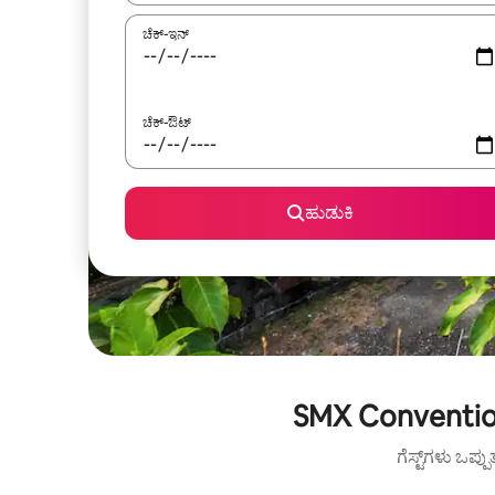
ಚೆಕ್-ಇನ್
ಚೆಕ್-ಔಟ್
ಹುಡುಕಿ
SMX Convention
ಗೆಸ್ಟ್‌ಗಳು ಒಪ್ಪ