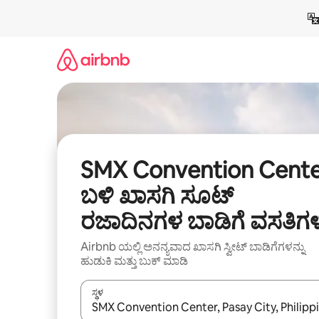
ವಿಷಯಕ್ಕೆ
ಹೋಗಿ
SMX Convention Cent
ಬಳಿ ಖಾಸಗಿ ಸೂಟ್
ರಜಾದಿನಗಳ ಬಾಡಿಗೆ ವಸತಿಗ
Airbnb ಯಲ್ಲಿ ಅನನ್ಯವಾದ ಖಾಸಗಿ ಸ್ವೀಟ್‌ ಬಾಡಿಗೆಗಳನ್ನು
ಹುಡುಕಿ ಮತ್ತು ಬುಕ್ ಮಾಡಿ
ಸ್ಥಳ
ಫಲಿತಾಂಶಗಳು ಲಭ್ಯವಿರುವಾಗ, ಅಪ್ ಮತ್ತು ಡೌನ್ ಬಾಣದ ಕೀಲಿಗಳೊ