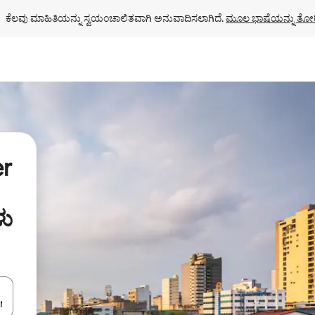
ಕೆಲವು ಮಾಹಿತಿಯನ್ನು ಸ್ವಯಂಚಾಲಿತವಾಗಿ ಅನುವಾದಿಸಲಾಗಿದೆ. 
ಮೂಲ ಭಾಷೆಯನ್ನು ತೋರ
er
ಳು
ಂದಿಗೆ ನ್ಯಾವಿಗೇಟ್ ಮಾಡಿ ಅಥವಾ ಸ್ಪರ್ಶ ಅಥವಾ ಸ್ವೈಪ್ ಗೆಸ್ಚರ್‌ಗಳ ಮೂಲಕ ಅನ್ವೇಷಿಸಿ.