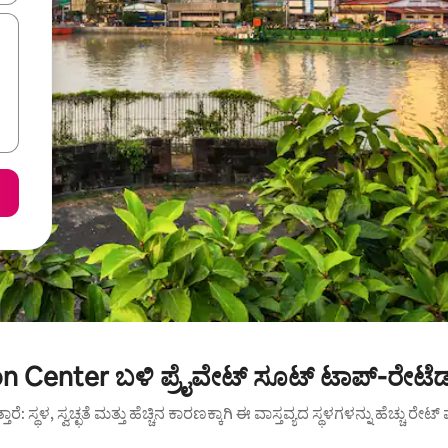
 Center ಬಳಿ ಪ್ರೈವೇಟ್ ಸೂಟ್ ಟಾಪ್-ರೇಟೆಡ್
ುತ್ತಾರೆ: ಸ್ಥಳ, ಸ್ವಚ್ಛತೆ ಮತ್ತು ಹೆಚ್ಚಿನ ಕಾರಣಕ್ಕಾಗಿ ಈ ವಾಸ್ತವ್ಯದ ಸ್ಥಳಗಳನ್ನು ಹೆಚ್ಚು ರೇ