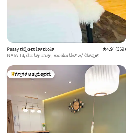
Pasay ನಲ್ಲಿ ಅಪಾರ್ಟ್‌ಮಂಟ್
5 ರಲ್ಲಿ 4.91 ಸರಾ
4.91 (359)
NAIA T3, ರೆಸಾರ್ಟ್ಸ್ ವರ್ಲ್ಡ್, ಕಾಂಡೋಟೆಲ್ w/ ನೆಟ್‌ಫ್ಲಿಕ್ಸ್
ಗೆಸ್ಟ್‌ಗಳ ಅಚ್ಚುಮೆಚ್ಚಿನದು
ಗೆಸ್ಟ್‌ಗಳಿಗೆ ಅತಿ ಹೆಚ್ಚು ಅಚ್ಚುಮೆಚ್ಚಿನದು