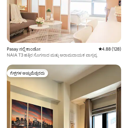
Pasay ನಲ್ಲಿ ಕಾಂಡೋ
5 ರಲ್ಲಿ 4.88 ಸರಾ
4.88 (128)
NAIA T3 ಹತ್ತಿರ ಸೊಗಸಾದ ಮತ್ತು ಆರಾಮದಾಯಕ ವಾಸ್ತವ್ಯ
ಗೆಸ್ಟ್‌ಗಳ ಅಚ್ಚುಮೆಚ್ಚಿನದು
ಗೆಸ್ಟ್‌ಗಳ ಅಚ್ಚುಮೆಚ್ಚಿನದು