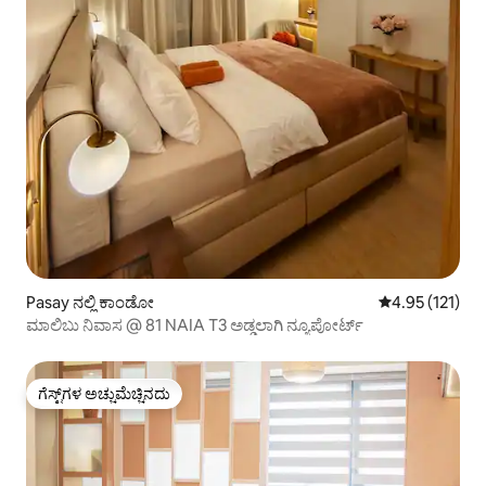
Pasay ನಲ್ಲಿ ಕಾಂಡೋ
5 ರಲ್ಲಿ 4.95 ಸರಾ
4.95 (121)
ಮಾಲಿಬು ನಿವಾಸ @ 81 NAIA T3 ಅಡ್ಡಲಾಗಿ ನ್ಯೂಪೋರ್ಟ್
ಗೆಸ್ಟ್‌ಗಳ ಅಚ್ಚುಮೆಚ್ಚಿನದು
ಗೆಸ್ಟ್‌ಗಳ ಅಚ್ಚುಮೆಚ್ಚಿನದು