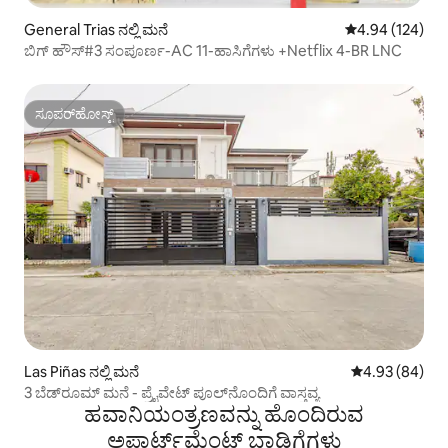
General Trias ನಲ್ಲಿ ಮನೆ
5 ರಲ್ಲಿ 4.94 ಸರಾ
4.94 (124)
ಬಿಗ್ ಹೌಸ್#3 ಸಂಪೂರ್ಣ-AC 11-ಹಾಸಿಗೆಗಳು +Netflix 4-BR LNC
ಸೂಪರ್‌ಹೋಸ್ಟ್
ಸೂಪರ್‌ಹೋಸ್ಟ್
Las Piñas ನಲ್ಲಿ ಮನೆ
5 ರಲ್ಲಿ 4.93 ಸರ
4.93 (84)
3 ಬೆಡ್‌ರೂಮ್ ಮನೆ - ಪ್ರೈವೇಟ್ ಪೂಲ್‌ನೊಂದಿಗೆ ವಾಸ್ತವ್ಯ
ಹವಾನಿಯಂತ್ರಣವನ್ನು ಹೊಂದಿರುವ
ಅಪಾರ್ಟ್‌ಮೆಂಟ್‌ ಬಾಡಿಗೆಗಳು