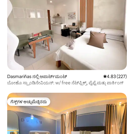
Dasmariñas ನಲ್ಲಿ ಅಪಾರ್ಟ್‌ಮಂಟ್
5 ರಲ್ಲಿ 4.83 ಸರಾ
4.83 (227)
ಬೋಹೊ ಸ್ಕ್ಯಾಂಡಿನೇವಿಯನ್: w/ free ನೆಟ್‌ಫ್ಲಿಕ್ಸ್, ವೈಫೈ ಮತ್ತು ಪಾರ್ಕಿಂಗ್
ಗೆಸ್ಟ್‌ಗಳ ಅಚ್ಚುಮೆಚ್ಚಿನದು
ಗೆಸ್ಟ್‌ಗಳ ಅಚ್ಚುಮೆಚ್ಚಿನದು