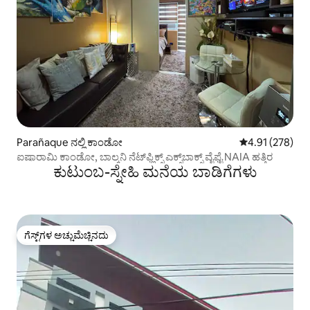
Parañaque ನಲ್ಲಿ ಕಾಂಡೋ
5 ರಲ್ಲಿ 4.91 ಸರಾ
4.91 (278)
ಐಷಾರಾಮಿ ಕಾಂಡೋ, ಬಾಲ್ಕನಿ ನೆಟ್‌ಫ್ಲಿಕ್ಸ್ ಎಕ್ಸ್‌ಬಾಕ್ಸ್ ವೈಫೈ NAIA ಹತ್ತಿರ
ಕುಟುಂಬ-ಸ್ನೇಹಿ ಮನೆಯ ಬಾಡಿಗೆಗಳು
ಗೆಸ್ಟ್‌ಗಳ ಅಚ್ಚುಮೆಚ್ಚಿನದು
ಗೆಸ್ಟ್‌ಗಳ ಅಚ್ಚುಮೆಚ್ಚಿನದು