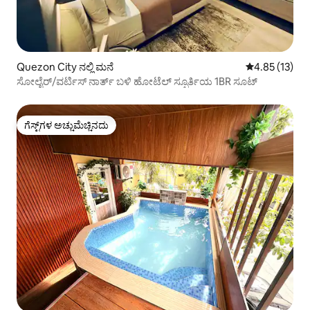
Quezon City ನಲ್ಲಿ ಮನೆ
5 ರಲ್ಲಿ 4.85 ಸರ
4.85 (13)
ಸೋಲೈರ್/ವರ್ಟಿಸ್ ನಾರ್ತ್ ಬಳಿ ಹೋಟೆಲ್ ಸ್ಫೂರ್ತಿಯ 1BR ಸೂಟ್
ಗೆಸ್ಟ್‌ಗಳ ಅಚ್ಚುಮೆಚ್ಚಿನದು
ಗೆಸ್ಟ್‌ಗಳ ಅಚ್ಚುಮೆಚ್ಚಿನದು