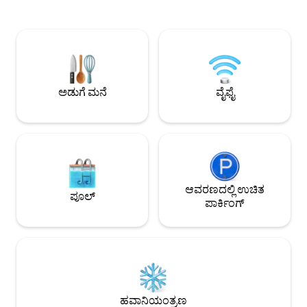
ಚಲನಚಿತ್ರಗಳು), ಕರೋಕೆ ✔ ವಿಶ್ರಾಂತಿಯ ನಿದ್ರೆಗಾಗಿ
ಟೇಕ್ ಆಗಿದೆ: ಇದು ಲಾಗ
ಬ್ಲ್ಯಾಕ್‌ಔಟ್ ಪರದೆಗಳನ್ನು ಹೊಂದಿರುವ
ಗೋಡೆಗಳು ಮತ್ತು ಕನಿಷ
ಹವಾನಿಯಂತ್ರಿತ ಕೊಠಡಿಗಳು ✔ ಹಂಚಿಕೊಳ್ಳುವ
ಅಂಶಗಳನ್ನು ಹೊಂದಿದೆ. ಅ
ಈಜುಕೊಳ ಮತ್ತು ಬ್ಯಾಸ್ಕೆಟ್‌ಬಾಲ್ ಕೋರ್ಟ್ ವಿನೋದ
ಮೂಲಭೂತ ವೈಶಿಷ್ಟ್ಯಗಳು ಅಲ್ಲಿಯೇ ತ
ಮತ್ತು ಫಿಟ್‌ನೆಸ್‌ಗೆ ಸೂಕ್ತವಾಗಿದೆ ಮಾಲ್‌ಗಳು ಮತ್ತು
ಮಕ್ಕಳು, ಕಲಾತ್ಮಕ ಮತ್ತ
ಡೈನಿಂಗ್ ರೆಸ್ಟೋರೆಂಟ್‌ಗಳ ಬಳಿ ✔ ಪ್ರಧಾನ ಸ್ಥಳ
ಕಲಾ ಗ್ಯಾಲರಿಗಳು ಮತ್
ಸೊಗಸಾದ ಮತ್ತು ಆರಾಮದಾಯಕ ವಾಸ್ತವ್ಯಕ್ಕಾಗಿ
ರೆಸ್ಟೋರೆಂಟ್‌ಗಳಿಗೆ ಭೇ
ಅಡುಗೆ ಮನೆ
ವೈಫೈ
ಈಗಲೇ ಬುಕ್ ಮಾಡಿ!
ಮಾಡುತ್ತಾರೆ
ಆವರಣದಲ್ಲಿ ಉಚಿತ
ಪೂಲ್
ಪಾರ್ಕಿಂಗ್
ಹವಾನಿಯಂತ್ರಣ