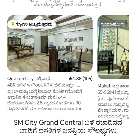
ಸ್ಥಳಗಳನ್ನು ಹೆಚ್ಚು ರೇಟ್ ಮಾಡಲಾಗುತ್ತದೆ.
ಗೆಸ್ಟ್‌ಗಳ ಅಚ್ಚುಮೆಚ್ಚಿನದು
ಸೂಪರ್‌ಹೋಸ್ಟ್
ಗೆಸ್ಟ್‌ಗಳಿಗೆ ಅತಿ ಹೆಚ್ಚು ಅಚ್ಚುಮೆಚ್ಚಿನದು
ಸೂಪರ್‌ಹೋಸ್ಟ್
Quezon City ನಲ್ಲಿ ಮನೆ
5 ರಲ್ಲಿ 4.88 ಸರಾಸರಿ ರೇಟಿಂಗ್, 105 ವಿ
4.88 (105)
4BR ಹೌಸ್ w/Pool, KTV, ಬಿಲಿಯರ್ಡ್ಸ್ -
Makati ನಲ್ಲಿ ಕಾಂಡೋ
ಮಾಲ್‌ನಿಂದ 10 ನಿಮಿಷಗಳು
ಪೂಲ್ ಮತ್ತು ಬಾಸ್ಕೆಟ್‌ಬಾಲ್ ಕೋರ್ಟ್‌ನೊಂದಿಗೆ
55-SQM | ಪೊಬ್ಲಾಸಿ
ಆಧುನಿಕ 4-ಬೆಡ್‌ರೂಮ್ ಮನೆ! ✔ 4
ಅರ್ಬನ್ ಕ್ಯಾಬಿನ್
(ಯಾವುದೇ ಅಡುಗೆಮನೆ ಇ
ಬೆಡ್‌ರೂಮ್‌ಗಳು, 2.5 ಸ್ನಾನದ ಕೋಣೆಗಳು, 10
ಮಾಡಲು ಸಾಧ್ಯವಿಲ್ಲ/ಅ
ಗೆಸ್ಟ್‌ಗಳವರೆಗೆ ಮಲಗಬಹುದು ಆರಾಮದಾಯಕ
ಪೊಬ್ಲಾಸಿಯನ್, ಮಕಾಟಿ 
ವಾಸ್ತವ್ಯಕ್ಕಾಗಿ ✔ ವಿಶಾಲವಾದ ಲಿವಿಂಗ್ ರೂಮ್ ಮತ್ತು
ಎಂಬುದರ ಬಗ್ಗೆ ಇನ್ನಷ್ಟ
ಸಂಪೂರ್ಣ ಸುಸಜ್ಜಿತ ಅಡುಗೆಮನೆ ✔ ಫೈಬರ್ ಹೈ
SM City Grand Central ಬಳಿ ರಜಾದಿನದ
ನೆರೆಹೊರೆ ವಿಭಾಗವನ್ನು ಓದಿ.) ಇತ್ತೀಚ
ಸ್ಪೀಡ್ ವೈಫೈ 200 Mbps ವರೆಗೆ/ ಸ್ಮಾರ್ಟ್ ಟಿವಿಗಳು 55
ಸೌಕರ್ಯಗಳಿಗೆ ಸುಸ್ವಾಗತ
ಬಾಡಿಗೆ ವಸತಿಗಳ ಜನಪ್ರಿಯ ಸೌಲಭ್ಯಗಳು
ಮತ್ತು 45/ ನೆಟ್‌ಫ್ಲಿಕ್ಸ್, (ಸ್ಥಳೀಯ ಮತ್ತು
ಪೊಬ್ಲಾಸಿಯಾನ್. ಇದು ಕ್ಲಾಸಿಕ್ ಕ್ಯಾಬಿನ್‌ನಲ್ಲಿ ವಿಭಿನ್ನ