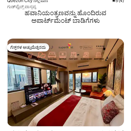
Quezon City ನಲ್ಲಿ ಮನೆ
5 ರಲ್ಲಿ 5 
5 (4)
ಗುಡ್‌ವೈಬ್ಸ್ ವಾಸ್ತವ್ಯ
ಹವಾನಿಯಂತ್ರಣವನ್ನು ಹೊಂದಿರುವ
ಅಪಾರ್ಟ್‌ಮೆಂಟ್‌ ಬಾಡಿಗೆಗಳು
ಗೆಸ್ಟ್‌ಗಳ ಅಚ್ಚುಮೆಚ್ಚಿನದು
ಗೆಸ್ಟ್‌ಗಳ ಅಚ್ಚುಮೆಚ್ಚಿನದು