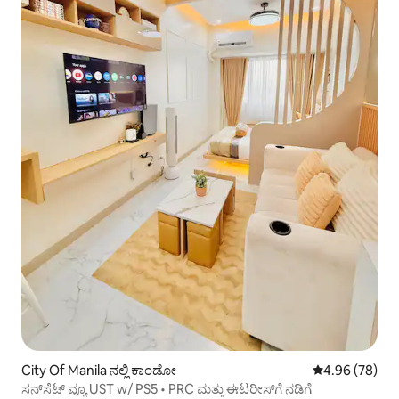
City Of Manila ನಲ್ಲಿ ಕಾಂಡೋ
5 ರಲ್ಲಿ 4.96 ಸರ
4.96 (78)
ಸನ್‌ಸೆಟ್ ವ್ಯೂ UST w/ PS5 • PRC ಮತ್ತು ಈಟರೀಸ್‌ಗೆ ನಡಿಗೆ