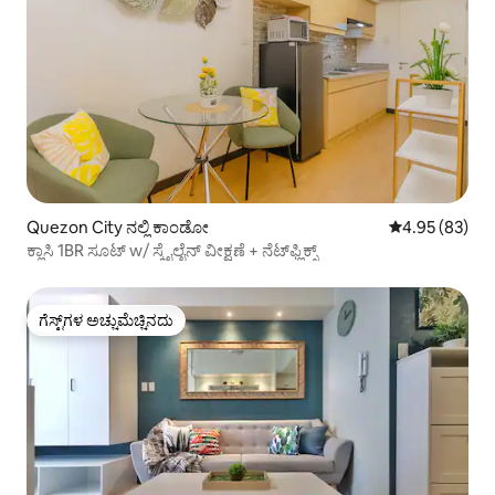
Quezon City ನಲ್ಲಿ ಕಾಂಡೋ
5 ರಲ್ಲಿ 4.95 ಸರ
4.95 (83)
ಕ್ಲಾಸಿ 1BR ಸೂಟ್ w/ ಸ್ಕೈಲೈನ್ ವೀಕ್ಷಣೆ + ನೆಟ್‌ಫ್ಲಿಕ್ಸ್
ಗೆಸ್ಟ್‌ಗಳ ಅಚ್ಚುಮೆಚ್ಚಿನದು
ಗೆಸ್ಟ್‌ಗಳ ಅಚ್ಚುಮೆಚ್ಚಿನದು