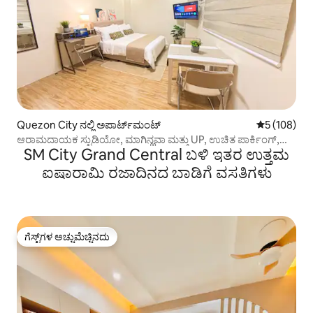
Quezon City ನಲ್ಲಿ ಅಪಾರ್ಟ್‌ಮಂಟ್
5 ರಲ್ಲಿ 5 ಸರಾ
5 (108)
ಆರಾಮದಾಯಕ ಸ್ಟುಡಿಯೋ, ಮಾಗಿನ್ಹವಾ ಮತ್ತು UP, ಉಚಿತ ಪಾರ್ಕಿಂಗ್,
SM City Grand Central ಬಳಿ ಇತರ ಉತ್ತಮ
ವೈಫೈ
ಐಷಾರಾಮಿ ರಜಾದಿನದ ಬಾಡಿಗೆ ವಸತಿಗಳು
ಗೆಸ್ಟ್‌ಗಳ ಅಚ್ಚುಮೆಚ್ಚಿನದು
ಗೆಸ್ಟ್‌ಗಳ ಅಚ್ಚುಮೆಚ್ಚಿನದು