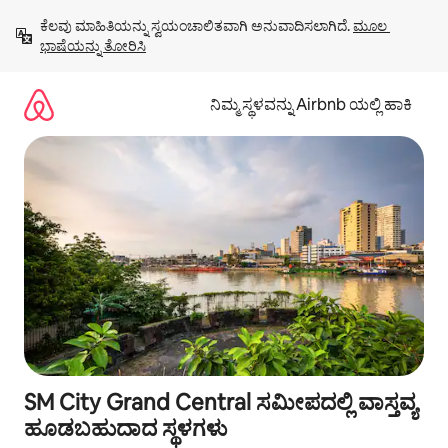
ವಿಷಯಕ್ಕೆ
ಕೆಲವು ಮಾಹಿತಿಯನ್ನು ಸ್ವಯಂಚಾಲಿತವಾಗಿ ಅನುವಾದಿಸಲಾಗಿದೆ. 
ಮೂಲ 
ಹೋಗಿ
ಭಾಷೆಯನ್ನು ತೋರಿಸಿ
ನಿಮ್ಮ ಸ್ಥಳವನ್ನು Airbnb ಯಲ್ಲಿ ಹಾಕಿ
SM City Grand Central ಸಮೀಪದಲ್ಲಿ ವಾಸ್ತವ್ಯ
ಹೂಡಬಹುದಾದ ಸ್ಥಳಗಳು