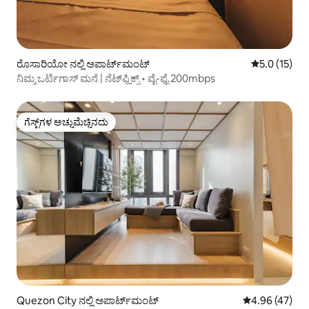
ರೊಸಾರಿಯೋ ನಲ್ಲಿ ಅಪಾರ್ಟ್‌ಮಂಟ್
5 ರಲ್ಲಿ 5.0 ಸ
5.0 (15)
ನಿಮ್ಮ ಒರ್ಟಿಗಾಸ್ ಮನೆ | ನೆಟ್‌ಫ್ಲಿಕ್ಸ್ • ವೈ-ಫೈ 200mbps
ಗೆಸ್ಟ್‌ಗಳ ಅಚ್ಚುಮೆಚ್ಚಿನದು
ಗೆಸ್ಟ್‌ಗಳ ಅಚ್ಚುಮೆಚ್ಚಿನದು
Quezon City ನಲ್ಲಿ ಅಪಾರ್ಟ್‌ಮಂಟ್
5 ರಲ್ಲಿ 4.96 ಸರ
4.96 (47)