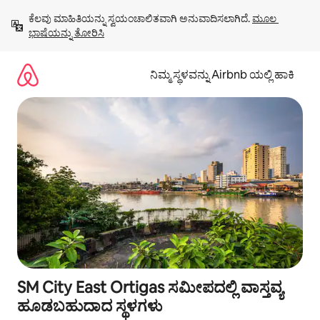
ವಿಷಯಕ್ಕೆ
ಕೆಲವು ಮಾಹಿತಿಯನ್ನು ಸ್ವಯಂಚಾಲಿತವಾಗಿ ಅನುವಾದಿಸಲಾಗಿದೆ. 
ಮೂಲ 
ಹೋಗಿ
ಭಾಷೆಯನ್ನು ತೋರಿಸಿ
ನಿಮ್ಮ ಸ್ಥಳವನ್ನು Airbnb ಯಲ್ಲಿ ಹಾಕಿ
SM City East Ortigas ಸಮೀಪದಲ್ಲಿ ವಾಸ್ತವ್ಯ
ಹೂಡಬಹುದಾದ ಸ್ಥಳಗಳು