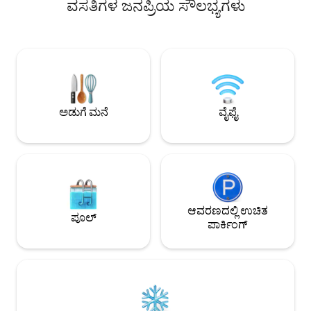
ವಸತಿಗಳ ಜನಪ್ರಿಯ ಸೌಲಭ್ಯಗಳು
ಅನುಮತಿಸಲಾಗುವುದಿಲ್ಲ. ಸಾಕುಪ್ರಾಣಿಗಳನ್ನು 
ನೀಡುತ್ತದೆ. ನಮ್ಮ 65 ಇಂಚಿನ ಸ್ಮಾರ್ಟ್ ಟಿವಿಯಲ್ಲಿ
ಸ್ಥಳದಲ್ಲಿ ಉಳಿಯಲು ಸ್ವ
ನೆಟ್‌ಫ್ಲಿಕ್ಸ್, ಡಿಸ್ನಿ+, HBO ಮತ್ತು ಅಮೆಜಾನ್ ಪ್ರೈಮ್
ಆದಾಗ್ಯೂ, ಇತರ ಗೆಸ್ಟ್‌ಗ
ವೀಡಿಯೊದಂತಹ ವಿವಿಧ ಪ್ಲಾಟ್‌ಫಾರ್ಮ್‌ಗಳಿಂದ
ಈಜುಕೊಳದಲ್ಲಿ ಈಜಲು 
ಚಲನಚಿತ್ರಗಳನ್ನು ಸ್ಟ್ರೀಮ್ ಮಾಡುವ ಮೂಲಕ
ನಿಮ್ಮ ತುಪ್ಪಳ ಶಿಶುಗಳ ನಂತರ
ವಿಶ್ರಾಂತಿ ಪಡೆಯಿರಿ, ನಮ್ಮ ಹೈ-ಸ್ಪೀಡ್ ಇಂಟರ್ನೆಟ್
ನೆರೆಹೊರೆಯು "ಶಬ್ದದ ವಿರು
ಅನ್ನು ಆನಂದಿಸಿ ಮತ್ತು ನಮ್ಮ ಸಂಪೂರ್ಣವಾಗಿ
ನೀತಿ"ಯನ್ನು ಜಾರಿಗೊಳಿಸ
ಸಂಗ್ರಹವಾಗಿರುವ ಅಡುಗೆಮನೆಯಲ್ಲಿ ರುಚಿಕರವಾದ
ಊಟವನ್ನು ಸುಲಭವಾಗಿ ತಯಾರಿಸಿ ನೀವು ಇಲ್ಲಿದ್ದೀರಿ
ಅಡುಗೆ ಮನೆ
ವೈಫೈ
ಎಂದು ನಮಗೆ ಸಂತೋಷವಾಗಿದೆ. ಮನೆಗೆ ಸುಸ್ವಾಗತ.
ಆವರಣದಲ್ಲಿ ಉಚಿತ
ಪೂಲ್
ಪಾರ್ಕಿಂಗ್