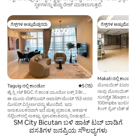
ಸ್ಥಳಗಳನ್ನು ಹೆಚ್ಚು ರೇಟ್ ಮಾಡಲಾಗುತ್ತದೆ.
ಗೆಸ್ಟ್‌ಗಳ ಅಚ್ಚುಮೆಚ್ಚಿನದು
ಗೆಸ್ಟ್‌ಗಳ ಅಚ್ಚುಮೆಚ್ಚಿನ
ಗೆಸ್ಟ್‌ಗಳ ಅಚ್ಚುಮೆಚ್ಚಿನದು
ಗೆಸ್ಟ್‌ಗಳ ಅಚ್ಚುಮೆಚ್ಚಿನ
Makati ನಲ್ಲಿ ಕಾಂಡೋ
ಮೊಸಾಯಿಕ್ ಟವರ್ ಗ್ರೀ
Taguig ನಲ್ಲಿ ಕಾಂಡೋ
5 ರಲ್ಲಿ 5 ಸರಾಸರಿ ರೇಟಿಂಗ್, 15 ವಿ
5 (15)
ಸ್ಥಳ + ವೇಗದ ವೈಫೈ
ನಾವು ಮೊಸಾಯಿಕ್ ಟವರ
ಹೈ ಸ್ಟ್ರೀಟ್ BGC ಗೆ ಶಾಂತ ಯೂರೋ ಲಕ್ಸ್ 3 Br
ಸುಸಜ್ಜಿತ 36sqm ಘಟಕವ
7mins
ಈ ಮೂರು ಬೆಡ್‌ರೂಮ್ ಅಪಾರ್ಟ್‌ಮೆಂಟ್ 153 ಚದರ
100mpbs ಇಂಟರ್ನೆಟ
ಮೀಟರ್ ವಿಸ್ತೀರ್ಣವನ್ನು ಹೊಂದಿದೆ. ಇದು
ಕಿಂಗ್ ಸೈಜ್ ಬೆಡ್ ಹೊ
ಅನುಕೂಲಕರವಾಗಿ ಇದೆ ಮತ್ತು ಪ್ರಶಾಂತ, ಆಕರ್ಷಕ
ಬಾತ್‌ರೂಮ್ ನೆಟ್‌ಫ್ಲಿಕ್ಸ್
ಸೆಟ್ಟಿಂಗ್‌ನಲ್ಲಿ ಸಾಕಷ್ಟು ಸ್ಥಳಾವಕಾಶವನ್ನು ನೀಡುತ್ತದೆ.
ಲಿವಿಂಗ್ ರೂಮ್ ಪ್ರದೇಶ ರ
SM City Bicutan ಬಳಿ ಹಾಟ್ ಟಬ್ ಬಾಡಿಗೆ
ಸುಗಮವಾದ ಚೆಕ್-ಇನ್ ಪ್ರಕ್ರಿಯೆ ಮತ್ತು ವರ್ಧಿತ ಕಟ್ಟಡ
ಕೆಟಲ್ ರೈಸ್ ಕುಕ್ಕರ್ ಕ
ಭದ್ರತೆಯನ್ನು ಖಚಿತಪಡಿಸಿಕೊಳ್ಳಲು, ದಯವಿಟ್ಟು
ವಸತಿಗಳ ಜನಪ್ರಿಯ ಸೌಲಭ್ಯಗಳು
ಹವಾನಿಯಂತ್ರಣ ಹೇರ್ 
ಮುಂಚಿತವಾಗಿ ವಾಸ್ತವ್ಯ ಹೂಡುವ ಎಲ್ಲಾ ಗೆಸ್ಟ್‌ಗಳ ID