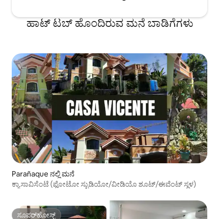
ಹಾಟ್ ಟಬ್ ಹೊಂದಿರುವ ಮನೆ ಬಾಡಿಗೆಗಳು
Parañaque ನಲ್ಲಿ ಮನೆ
ಕ್ಯಾಸಾವಿಸೆಂಟೆ (ಫೋಟೋ ಸ್ಟುಡಿಯೋ/ವೀಡಿಯೊ ಶೂಟ್/ಈವೆಂಟ್ ಸ್ಥಳ)
ಸೂಪರ್‌ಹೋಸ್ಟ್