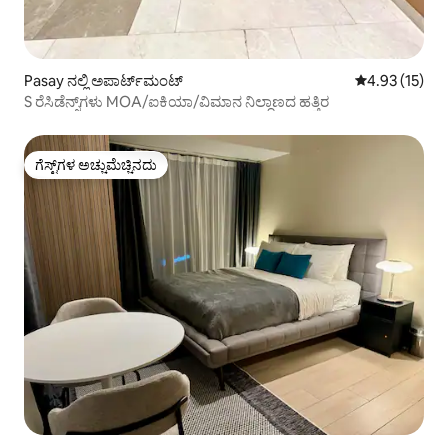
Pasay ನಲ್ಲಿ ಅಪಾರ್ಟ್‌ಮಂಟ್
5 ರಲ್ಲಿ 4.93 ಸರ
4.93 (15)
S ರೆಸಿಡೆನ್ಸ್‌ಗಳು MOA/ಐಕಿಯಾ/ವಿಮಾನ ನಿಲ್ದಾಣದ ಹತ್ತಿರ
ಗೆಸ್ಟ್‌ಗಳ ಅಚ್ಚುಮೆಚ್ಚಿನದು
ಗೆಸ್ಟ್‌ಗಳ ಅಚ್ಚುಮೆಚ್ಚಿನದು