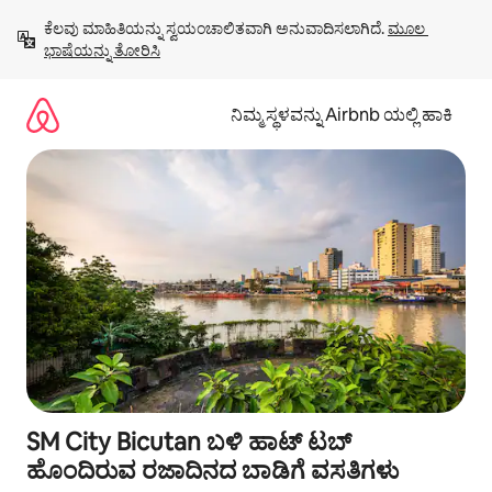
ವಿಷಯಕ್ಕೆ
ಕೆಲವು ಮಾಹಿತಿಯನ್ನು ಸ್ವಯಂಚಾಲಿತವಾಗಿ ಅನುವಾದಿಸಲಾಗಿದೆ. 
ಮೂಲ 
ಹೋಗಿ
ಭಾಷೆಯನ್ನು ತೋರಿಸಿ
ನಿಮ್ಮ ಸ್ಥಳವನ್ನು Airbnb ಯಲ್ಲಿ ಹಾಕಿ
SM City Bicutan ಬಳಿ ಹಾಟ್ ಟಬ್
ಹೊಂದಿರುವ ರಜಾದಿನದ ಬಾಡಿಗೆ ವಸತಿಗಳು