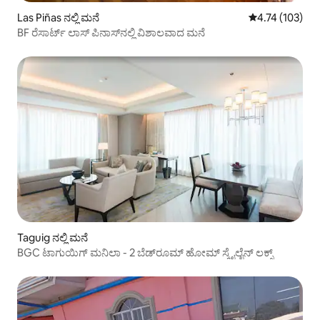
Las Piñas ನಲ್ಲಿ ಮನೆ
5 ರಲ್ಲಿ 4.74 ಸರಾ
4.74 (103)
BF ರೆಸಾರ್ಟ್ ಲಾಸ್ ಪಿನಾಸ್‌ನಲ್ಲಿ ವಿಶಾಲವಾದ ಮನೆ
Taguig ನಲ್ಲಿ ಮನೆ
BGC ಟಾಗುಯಿಗ್ ಮನಿಲಾ - 2 ಬೆಡ್‌ರೂಮ್ ಹೋಮ್ ಸ್ಕೈಲೈನ್ ಲಕ್ಸ್