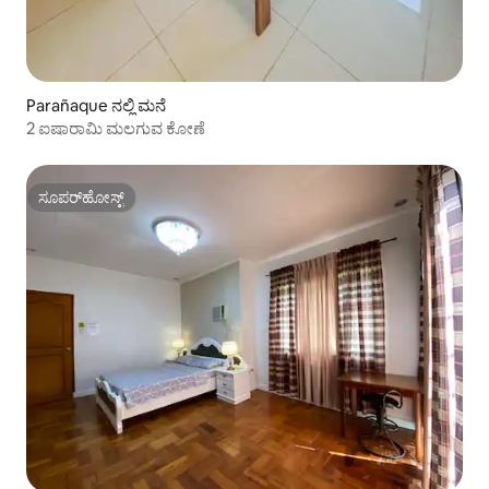
Parañaque ನಲ್ಲಿ ಮನೆ
2 ಐಷಾರಾಮಿ ಮಲಗುವ ಕೋಣೆ
ಸೂಪರ್‌ಹೋಸ್ಟ್
ಸೂಪರ್‌ಹೋಸ್ಟ್