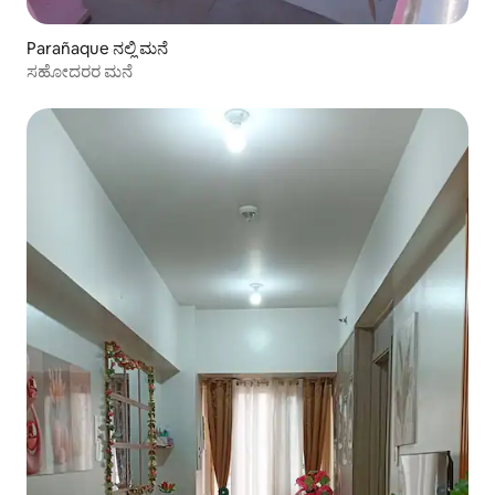
Parañaque ನಲ್ಲಿ ಮನೆ
ಸಹೋದರರ ಮನೆ