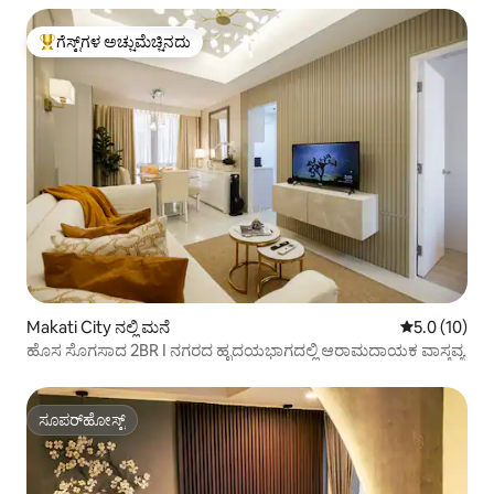
ಗೆಸ್ಟ್‌ಗಳ ಅಚ್ಚುಮೆಚ್ಚಿನದು
ಗೆಸ್ಟ್‌ಗಳಿಗೆ ಅತಿ ಹೆಚ್ಚು ಅಚ್ಚುಮೆಚ್ಚಿನದು
Makati City ನಲ್ಲಿ ಮನೆ
5 ರಲ್ಲಿ 5.0 ಸರ
5.0 (10)
ಹೊಸ ಸೊಗಸಾದ 2BR I ನಗರದ ಹೃದಯಭಾಗದಲ್ಲಿ ಆರಾಮದಾಯಕ ವಾಸ್ತವ್ಯ
ಸೂಪರ್‌ಹೋಸ್ಟ್
ಸೂಪರ್‌ಹೋಸ್ಟ್