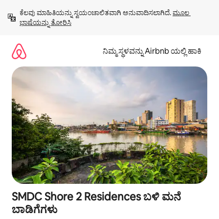
ವಿಷಯಕ್ಕೆ
ಕೆಲವು ಮಾಹಿತಿಯನ್ನು ಸ್ವಯಂಚಾಲಿತವಾಗಿ ಅನುವಾದಿಸಲಾಗಿದೆ. 
ಮೂಲ 
ಹೋಗಿ
ಭಾಷೆಯನ್ನು ತೋರಿಸಿ
ನಿಮ್ಮ ಸ್ಥಳವನ್ನು Airbnb ಯಲ್ಲಿ ಹಾಕಿ
SMDC Shore 2 Residences ಬಳಿ ಮನೆ
ಬಾಡಿಗೆಗಳು