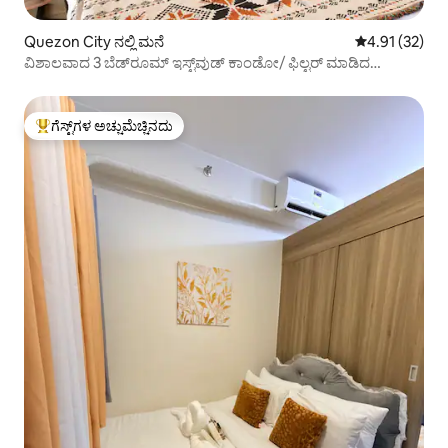
Quezon City ನಲ್ಲಿ ಮನೆ
5 ರಲ್ಲಿ 4.91 ಸರ
4.91 (32)
ವಿಶಾಲವಾದ 3 ಬೆಡ್‌ರೂಮ್ ಇಸ್ಟ್‌ವುಡ್ ಕಾಂಡೋ/ ಫಿಲ್ಟರ್ ಮಾಡಿದ
ನೀರಿನೊಂದಿಗೆ
ಗೆಸ್ಟ್‌ಗಳ ಅಚ್ಚುಮೆಚ್ಚಿನದು
ಗೆಸ್ಟ್‌ಗಳಿಗೆ ಅತಿ ಹೆಚ್ಚು ಅಚ್ಚುಮೆಚ್ಚಿನದು