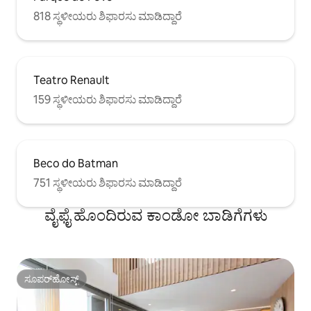
ಸ್ಟುಡಿಯೋವನ್ನು ನಿರ್ವಹಿಸುವ ಜವಾಬ್ದಾರಿಯುತ
818 ಸ್ಥಳೀಯರು ಶಿಫಾರಸು ಮಾಡಿದ್ದಾರೆ
ಹೋಸ್ಟ್‌ಗಳು ಅತ್ಯುತ್ತಮ ಸೇವೆಗೆ ಆದ್ಯತೆ ನೀಡುತ್ತಾರೆ,
ಯೋಗಕ್ಷೇಮವನ್ನು ಖಚಿತಪಡಿಸಿಕೊಳ್ಳಲು ಶ್ರಮಿಸುತ್ತಾರೆ
ಮತ್ತು ತಮ್ಮ ಗೆಸ್ಟ್‌ಗಳಿಗೆ ಆಶ್ಚರ್ಯಕರ ಅನುಭವಗಳನ್ನು
ಒದಗಿಸುತ್ತಾರೆ. ನಿಮ್ಮ ವಾಸ್ತವ್ಯವನ್ನು ಈಗಲೇ ಬುಕ್
ಮಾಡಿ ಮತ್ತು ಸಾವೊ ಪಾಲೊದಲ್ಲಿ ಮರೆಯಲಾಗದ
Teatro Renault
ಕ್ಷಣಗಳನ್ನು ಕಳೆಯಲು ಸಿದ್ಧರಾಗಿ!
159 ಸ್ಥಳೀಯರು ಶಿಫಾರಸು ಮಾಡಿದ್ದಾರೆ
Beco do Batman
751 ಸ್ಥಳೀಯರು ಶಿಫಾರಸು ಮಾಡಿದ್ದಾರೆ
ವೈಫೈ ಹೊಂದಿರುವ ಕಾಂಡೋ ಬಾಡಿಗೆಗಳು
ಸೂಪರ್‌ಹೋಸ್ಟ್
ಸೂಪರ್‌ಹೋಸ್ಟ್