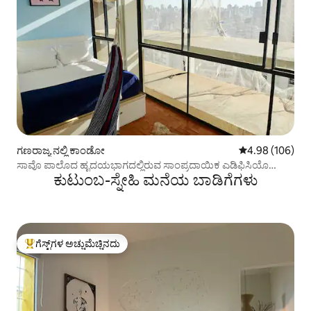
ಗಣರಾಜ್ಯ ನಲ್ಲಿ ಕಾಂಡೋ
5 ರಲ್ಲಿ 4.98 ಸರಾ
4.98 (106)
ಸಾವೊ ಪಾಲೊದ ಹೃದಯಭಾಗದಲ್ಲಿರುವ ಸಾಂಪ್ರದಾಯಿಕ ಎಡಿಫಿಸಿಯೊ
ಕುಟುಂಬ-ಸ್ನೇಹಿ ಮನೆಯ ಬಾಡಿಗೆಗಳು
ಕೋಪನ್
ಗೆಸ್ಟ್‌ಗಳ ಅಚ್ಚುಮೆಚ್ಚಿನದು
ಗೆಸ್ಟ್‌ಗಳಿಗೆ ಅತಿ ಹೆಚ್ಚು ಅಚ್ಚುಮೆಚ್ಚಿನದು