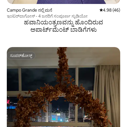
Campo Grande ನಲ್ಲಿ ಮನೆ
5 ರಲ್ಲಿ 4.98 ಸರ
4.98 (46)
ಇಂಟರ್‌ಲಾಗೋಸ್ - 4 ಜನರಿಗೆ ಸಂಪೂರ್ಣ ಸ್ಟುಡಿಯೋ
ಹವಾನಿಯಂತ್ರಣವನ್ನು ಹೊಂದಿರುವ
ಅಪಾರ್ಟ್‌ಮೆಂಟ್‌ ಬಾಡಿಗೆಗಳು
ಸೂಪರ್‌ಹೋಸ್ಟ್
ಸೂಪರ್‌ಹೋಸ್ಟ್