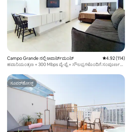
Campo Grande ನಲ್ಲಿ ಅಪಾರ್ಟ್‌ಮಂಟ್
5 ರಲ್ಲಿ 4.92 ಸರಾ
4.92 (114)
ಹವಾನಿಯಂತ್ರಣ + 300 Mbps ವೈ-ಫೈ + ಸೌಲಭ್ಯಗಳೊಂದಿಗೆ ಸಂಪೂರ್ಣ
ಅಪಾರ್ಟ್‌ಮೆಂಟ್
ಸೂಪರ್‌ಹೋಸ್ಟ್
ಸೂಪರ್‌ಹೋಸ್ಟ್