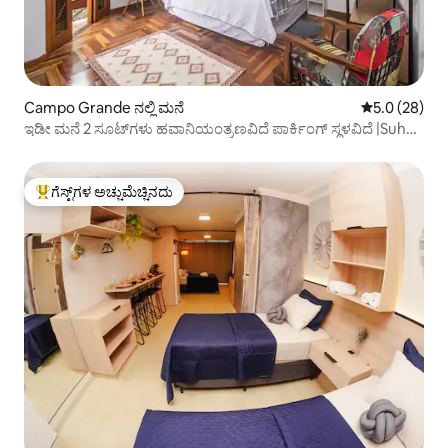
Campo Grande ನಲ್ಲಿ ಮನೆ
5 ರಲ್ಲಿ 5.0 ಸರ
5.0 (28)
ಇಡೀ ಮನೆ 2 ಸೂಟ್‌ಗಳು ಹವಾನಿಯಂತ್ರಣವಿದೆ ಪಾರ್ಕಿಂಗ್ ಸ್ಥಳವಿದೆ |Suhai
|Vibra|Expo
ಗೆಸ್ಟ್‌ಗಳ ಅಚ್ಚುಮೆಚ್ಚಿನದು
ಗೆಸ್ಟ್‌ಗಳಿಗೆ ಅತಿ ಹೆಚ್ಚು ಅಚ್ಚುಮೆಚ್ಚಿನದು