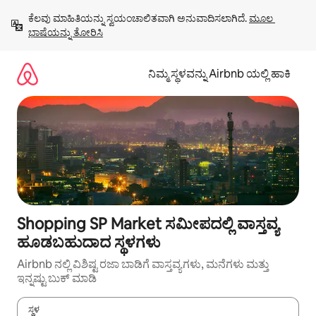
ವಿಷಯಕ್ಕೆ
ಕೆಲವು ಮಾಹಿತಿಯನ್ನು ಸ್ವಯಂಚಾಲಿತವಾಗಿ ಅನುವಾದಿಸಲಾಗಿದೆ. 
ಮೂಲ 
ಹೋಗಿ
ಭಾಷೆಯನ್ನು ತೋರಿಸಿ
ನಿಮ್ಮ ಸ್ಥಳವನ್ನು Airbnb ಯಲ್ಲಿ ಹಾಕಿ
Shopping SP Market ಸಮೀಪದಲ್ಲಿ ವಾಸ್ತವ್ಯ
ಹೂಡಬಹುದಾದ ಸ್ಥಳಗಳು
Airbnb ನಲ್ಲಿ ವಿಶಿಷ್ಟ ರಜಾ ಬಾಡಿಗೆ ವಾಸ್ತವ್ಯಗಳು, ಮನೆಗಳು ಮತ್ತು
ಇನ್ನಷ್ಟು ಬುಕ್ ಮಾಡಿ
ಸ್ಥಳ