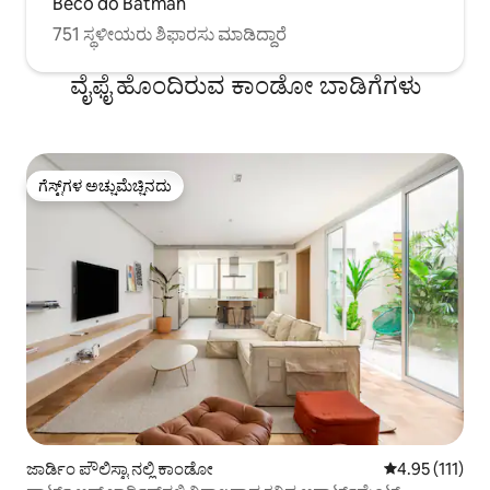
Beco do Batman
751 ಸ್ಥಳೀಯರು ಶಿಫಾರಸು ಮಾಡಿದ್ದಾರೆ
ವೈಫೈ ಹೊಂದಿರುವ ಕಾಂಡೋ ಬಾಡಿಗೆಗಳು
ಗೆಸ್ಟ್‌ಗಳ ಅಚ್ಚುಮೆಚ್ಚಿನದು
ಗೆಸ್ಟ್‌ಗಳ ಅಚ್ಚುಮೆಚ್ಚಿನದು
ಜಾರ್ಡಿಂ ಪೌಲಿಸ್ಟಾ ನಲ್ಲಿ ಕಾಂಡೋ
5 ರಲ್ಲಿ 4.95 ಸರಾ
4.95 (111)