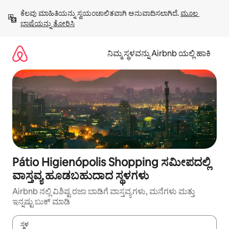
ವಿಷಯಕ್ಕೆ
ಕೆಲವು ಮಾಹಿತಿಯನ್ನು ಸ್ವಯಂಚಾಲಿತವಾಗಿ ಅನುವಾದಿಸಲಾಗಿದೆ. 
ಮೂಲ 
ಹೋಗಿ
ಭಾಷೆಯನ್ನು ತೋರಿಸಿ
ನಿಮ್ಮ ಸ್ಥಳವನ್ನು Airbnb ಯಲ್ಲಿ ಹಾಕಿ
Pátio Higienópolis Shopping ಸಮೀಪದಲ್ಲಿ
ವಾಸ್ತವ್ಯ ಹೂಡಬಹುದಾದ ಸ್ಥಳಗಳು
Airbnb ನಲ್ಲಿ ವಿಶಿಷ್ಟ ರಜಾ ಬಾಡಿಗೆ ವಾಸ್ತವ್ಯಗಳು, ಮನೆಗಳು ಮತ್ತು
ಇನ್ನಷ್ಟು ಬುಕ್ ಮಾಡಿ
ಸ್ಥಳ