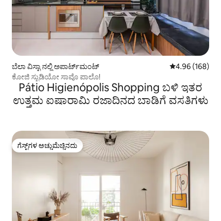
ಬೆಲಾ ವಿಸ್ಟಾ ನಲ್ಲಿ ಅಪಾರ್ಟ್‌ಮಂಟ್
5 ರಲ್ಲಿ 4.96 ಸರಾ
4.96 (168)
ಕೋಜಿ ಸ್ಟುಡಿಯೋ ಸಾವೊ ಪಾಲೊ!
Pátio Higienópolis Shopping ಬಳಿ ಇತರ
ಉತ್ತಮ ಐಷಾರಾಮಿ ರಜಾದಿನದ ಬಾಡಿಗೆ ವಸತಿಗಳು
ಗೆಸ್ಟ್‌ಗಳ ಅಚ್ಚುಮೆಚ್ಚಿನದು
ಗೆಸ್ಟ್‌ಗಳ ಅಚ್ಚುಮೆಚ್ಚಿನದು