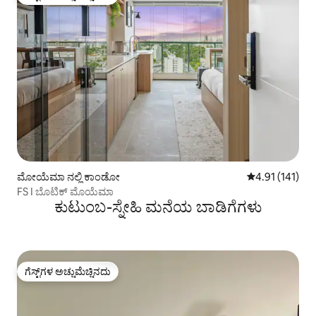
ಗೆಸ್ಟ್‌ಗಳ ಅಚ್ಚುಮೆಚ್ಚಿನದು
ಮೋಯೆಮಾ ನಲ್ಲಿ ಕಾಂಡೋ
5 ರಲ್ಲಿ 4.91 ಸರಾ
4.91 (141)
FS I ಬೊಟಿಕ್ ಮೊಯೆಮಾ
ಕುಟುಂಬ-ಸ್ನೇಹಿ ಮನೆಯ ಬಾಡಿಗೆಗಳು
ಗೆಸ್ಟ್‌ಗಳ ಅಚ್ಚುಮೆಚ್ಚಿನದು
ಗೆಸ್ಟ್‌ಗಳ ಅಚ್ಚುಮೆಚ್ಚಿನದು