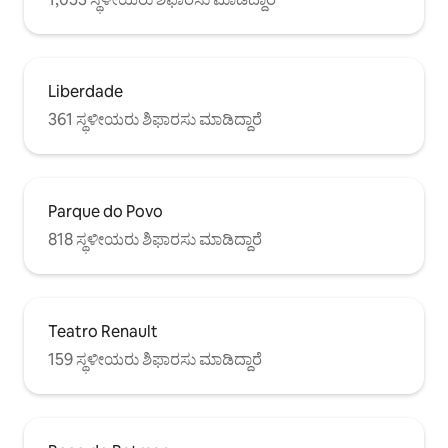
ಸ್ಟುಡಿಯೋವನ್ನು ನಿರ್ವಹಿಸುವ ಜವಾಬ್ದಾರಿಯುತ
ಹೋಸ್ಟ್‌ಗಳು ಅತ್ಯುತ್ತಮ ಸೇವೆಗೆ ಆದ್ಯತೆ ನೀಡುತ್ತಾರೆ,
ಯೋಗಕ್ಷೇಮವನ್ನು ಖಚಿತಪಡಿಸಿಕೊಳ್ಳಲು ಶ್ರಮಿಸುತ್ತಾರೆ
ಮತ್ತು ತಮ್ಮ ಗೆಸ್ಟ್‌ಗಳಿಗೆ ಆಶ್ಚರ್ಯಕರ ಅನುಭವಗಳನ್ನು
Liberdade
ಒದಗಿಸುತ್ತಾರೆ. ನಿಮ್ಮ ವಾಸ್ತವ್ಯವನ್ನು ಈಗಲೇ ಬುಕ್
ಮಾಡಿ ಮತ್ತು ಸಾವೊ ಪಾಲೊದಲ್ಲಿ ಮರೆಯಲಾಗದ
361 ಸ್ಥಳೀಯರು ಶಿಫಾರಸು ಮಾಡಿದ್ದಾರೆ
ಕ್ಷಣಗಳನ್ನು ಕಳೆಯಲು ಸಿದ್ಧರಾಗಿ!
Parque do Povo
818 ಸ್ಥಳೀಯರು ಶಿಫಾರಸು ಮಾಡಿದ್ದಾರೆ
Teatro Renault
159 ಸ್ಥಳೀಯರು ಶಿಫಾರಸು ಮಾಡಿದ್ದಾರೆ