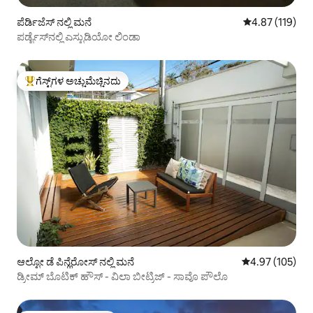
ಪೆರ್ಡಿಜೆಸ್ ನಲ್ಲಿ ಮನೆ
5 ರಲ್ಲಿ 4.87 ಸರಾ
4.87 (119)
ಪರ್ಡೈಸ್‌ನಲ್ಲಿ ಎಸ್ಟುಡಿಯೋ ಲಿಂಡಾ
ಗೆಸ್ಟ್‌ಗಳ ಅಚ್ಚುಮೆಚ್ಚಿನದು
ಗೆಸ್ಟ್‌ಗಳಿಗೆ ಅತಿ ಹೆಚ್ಚು ಅಚ್ಚುಮೆಚ್ಚಿನದು
ಆಲ್ಟೋ ಡೆ ಪಿನ್ಹೆರೋಸ್ ನಲ್ಲಿ ಮನೆ
5 ರಲ್ಲಿ 4.97 ಸರಾ
4.97 (105)
ಡ್ರೀಮ್ ಬೊಟಿಕ್ ಹೌಸ್ - ವಿಲಾ ಬೀಟ್ರಿಜ್ - ಸಾವೊ ಪೌಲೊ