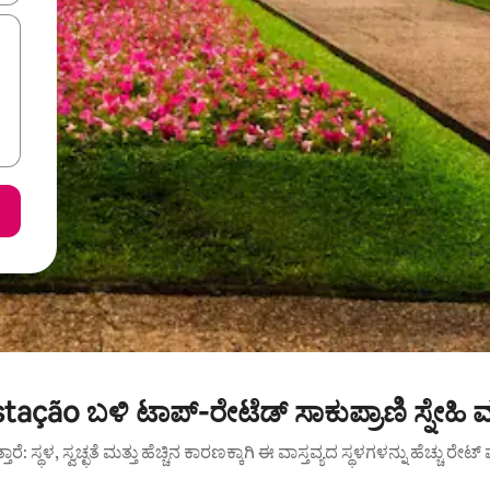
ação ಬಳಿ ಟಾಪ್-ರೇಟೆಡ್ ಸಾಕುಪ್ರಾಣಿ ಸ್ನೇಹಿ 
ುತ್ತಾರೆ: ಸ್ಥಳ, ಸ್ವಚ್ಛತೆ ಮತ್ತು ಹೆಚ್ಚಿನ ಕಾರಣಕ್ಕಾಗಿ ಈ ವಾಸ್ತವ್ಯದ ಸ್ಥಳಗಳನ್ನು ಹೆಚ್ಚು ರೇ