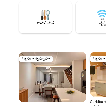
ನಂಬಲಾಗದ ಮೇಲ್ಛಾವಣಿಯ ನೋಟ, ಸಾಕುಪ್ರಾಣಿ
ಸ್ಮಾರ್ಟ್ ಲಾ
ಸ್ಥಳ, ಜಿಮ್, ಲಾಂಡ್ರಿ (ಪಾವತಿಸಲಾಗಿದೆ), ಆ್ಯಪ್ ಮೂಲಕ
ಹೊಂದಿದೆ. ಕಟ್ಟಡವು ಲಾಂಡ್ರಿ ಮತ್ತು ಎಕ್ಸ್‌ಪ್ರೆಸ್
ದಿನಸಿ ಅಂಗಡಿ, ರಿಸರ್ವೇಶನ್‌ನೊಂದಿಗೆ
ಮಾರುಕಟ್ಟೆಯ
ಸಹೋದ್ಯೋಗಿಗಳು ಮತ್ತು 24-ಗಂಟೆಗಳ ಕನ್ಸೀರ್ಜ್.
ಪ್ರಾಯೋಗಿಕತ
ನಮಗೆ ಪಾರ್ಕಿಂಗ್ ಸ್ಥಳವಿಲ್ಲ, ಆದರೆ ಹತ್ತಿರದಲ್ಲಿ 24-
ಅಡುಗೆ ಮನೆ
ವೈಫೈ
ಗಂಟೆಗಳ ಪಾರ್ಕಿಂಗ್ ಇದೆ.
ಗೆಸ್ಟ್‌ಗಳ ಅಚ್ಚುಮೆಚ್ಚಿನದು
ಗೆಸ್ಟ್‌ಗಳ ಅ
ಗೆಸ್ಟ್‌ಗಳ ಅಚ್ಚುಮೆಚ್ಚಿನದು
ಗೆಸ್ಟ್‌ಗಳ ಅ
Curitiba ನಲ