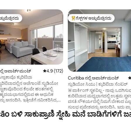
ಚ್ಚುಮೆಚ್ಚಿನದು
ಗೆಸ್ಟ್‌ಗಳ ಅಚ್ಚುಮೆಚ್ಚಿನದು
ಚ್ಚುಮೆಚ್ಚಿನದು
ಗೆಸ್ಟ್‌ಗಳಿಗೆ ಅತಿ ಹೆಚ್ಚು ಅಚ್ಚುಮೆಚ್ಚಿನದು
್, 226 ವಿಮರ್ಶೆಗಳು
ಲ್ಲಿ ಅಪಾರ್ಟ್‌ಮಂಟ್
5 ರಲ್ಲಿ 4.9 ಸರಾಸರಿ ರೇಟಿಂಗ್, 172 ವಿಮರ್ಶೆಗಳು
4.9 (172)
್ಟಾಕಾವೊ ಕ್ಯುರಿಟಿಬಾ
Curitiba ನಲ್ಲಿ ಅಪಾರ್ಟ್‌ಮಂಟ್
5
ಕ್ಯುರಿಟಿಬಾದಲ್ಲಿನ ಅಚೆಗಾಂಟೆ ಸ್ಟುಡಿಯೋ
ಸ್ಟುಡಿಯೋ ಸಿಯು | ಕ್ಯುರಿಟಿಬಾ ಸೆಂಟರ್
್ಟಾಕಾವೊದಿಂದ ಕೆಲವೇ ಹಂತಗಳಲ್ಲಿ
🚨ಪಾರ್ಕಿಂಗ್ ಸ್ಥಳವಿಲ್ಲ - ನಾವು ಒದಗಿಸುವು
ಾದ ಹೃದಯಭಾಗದಲ್ಲಿರುವ ಈ ಆಧುನಿಕ
ಕುರಿಟಿಬಾದ ಮಧ್ಯಭಾಗದಲ್ಲಿ ಉತ್ತಮ ಸ್ಥಳ
ಿ. ಇತ್ತೀಚೆಗೆ ನವೀಕರಿಸಿದ,
ವಸತಿ ಸೌಕರ್ಯದಲ್ಲಿ ನಿಮಗೆ ಬೇಕಾದ ಎಲ್ಲ
್, ಸೋಫಾ, ಹವಾನಿಯಂತ್ರಣ ಮತ್ತು ಟಿವಿ,
ಸುಲಭ ಪ್ರವೇಶವನ್ನು ಆನಂದಿಸಿ. ಇದು ಪ್ರಾ
ಡೆಯಲು ಸ್ಥಳವು ಸೂಕ್ತವಾಗಿದೆ. ಸುಸಜ್ಜಿತ
 ಬಳಿ ಸಾಕುಪ್ರಾಣಿ ಸ್ನೇಹಿ ಮನೆ ಬಾಡಿಗೆಗಳಿಗೆ 
ಬಾರ್ಬೋಸಾ, ಸಾಂಟಾ ಕಾಸಾ, ಶಾಪಿಂಗ್ ಕ
ಯು ನಿಮಗೆ ಊಟವನ್ನು ತಯಾರಿಸಲು
ಮತ್ತು ಶಾಪಿಂಗ್ ಕ್ರಿಸ್ಟಲ್, ಔಷಧಾಲಯಗಳ
ಕೊಡುತ್ತದೆ ಮತ್ತು ಬಾತ್‌ರೂಮ್‌ನಲ್ಲಿ
ಮಾರ್ಕೆಟೊ ಎಕ್ಸ್‌ಪ್ರೆಸ್, ನೆರೆಹೊರೆಯ ಸಣ್ಣ
 ಇದೆ. ಸ್ಟುಡಿಯೋ ನಿಮ್ಮ ಅನುಕೂಲಕ್ಕಾಗಿ
ಮಾರುಕಟ್ಟೆಗಳು ಮತ್ತು ಬೇಕರಿಗಳ ಸಮೀಪದಲ