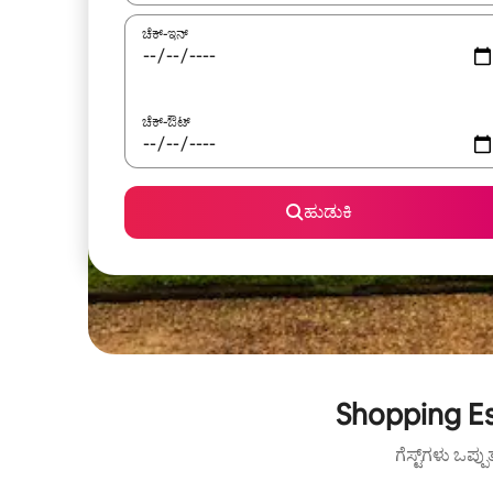
ಚೆಕ್-ಇನ್
ಚೆಕ್-ಔಟ್
ಹುಡುಕಿ
Shopping Est
ಗೆಸ್ಟ್‌ಗಳು ಒಪ್ಪ