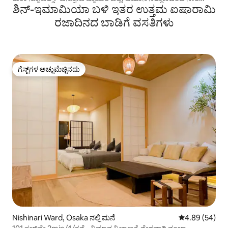
ಶಿನ್-ಇಮಾಮಿಯಾ ಬಳಿ ಇತರ ಉತ್ತಮ ಐಷಾರಾಮಿ
ಸಂಪರ್ಕ; ಶಿನ್-ಇಮಗೋಮ್ ನಿಲ್ದಾಣದಿಂದ 5 ನಿಮಿಷಗಳ ನಡಿಗೆ, ಕುಟುಂಬ
ಅಪಾರ್ಟ್‌ಮೆಂಟ್ 2
ರಜಾದಿನದ ಬಾಡಿಗೆ ವಸತಿಗಳು
ಗೆಸ್ಟ್‌ಗಳ ಅಚ್ಚುಮೆಚ್ಚಿನದು
ಗೆಸ್ಟ್‌ಗಳ ಅಚ್ಚುಮೆಚ್ಚಿನದು
Nishinari Ward, Osaka ನಲ್ಲಿ ಮನೆ
5 ರಲ್ಲಿ 4.89 ಸರ
4.89 (54)