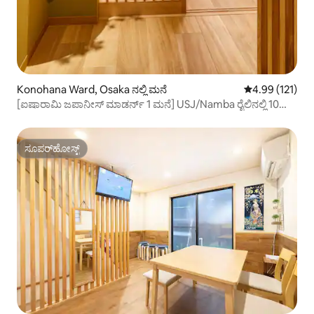
Konohana Ward, Osaka ನಲ್ಲಿ ಮನೆ
5 ರಲ್ಲಿ 4.99 ಸರಾ
4.99 (121)
[ಐಷಾರಾಮಿ ಜಪಾನೀಸ್ ಮಾಡರ್ನ್ 1 ಮನೆ] USJ/Namba ರೈಲಿನಲ್ಲಿ 10
ನಿಮಿಷಗಳು · ಹತ್ತಿರದ ನಿಲ್ದಾಣದಿಂದ 3 ನಿಮಿಷಗಳ ನಡಿಗೆ · 13 ಜನರವರೆಗೆ
ಸೂಪರ್‌ಹೋಸ್ಟ್
ಸೂಪರ್‌ಹೋಸ್ಟ್