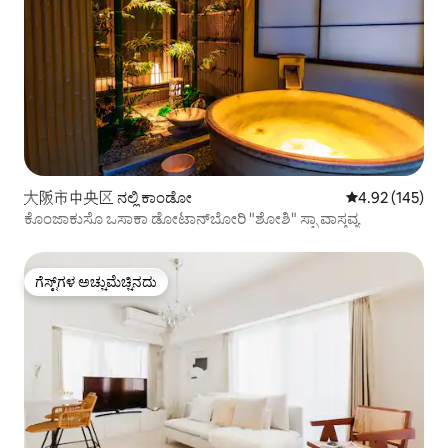
大阪市中央区 ನಲ್ಲಿ ಕಾಂಡೋ
5 ರಲ್ಲಿ 4.92 ಸರಾ
4.92 (145)
ಕೊಂಜಾಕುಸೊ ಒಸಾಕಾ ಡೋಟಾನ್‌ಬೋರಿ "ಶೋಶಿ" ಸ್ಪಾ ವಾಸ್ತವ್ಯ
ಗೆಸ್ಟ್‌ಗಳ ಅಚ್ಚುಮೆಚ್ಚಿನದು
ಗೆಸ್ಟ್‌ಗಳ ಅಚ್ಚುಮೆಚ್ಚಿನದು