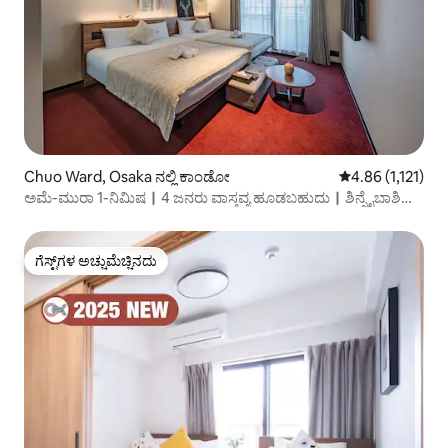
Chuo Ward, Osaka ನಲ್ಲಿ ಕಾಂಡೋ
5 ರಲ್ಲಿ 4.86 ಸರಾಸರ
4.86 (1,121)
ಅಮೆ-ಮುರಾ 1-ನಿಮಿಷ｜4 ಜನರು ವಾಸ್ತವ್ಯ ಹೂಡಬಹುದು｜ಶಿನ್ಸೈಬಾಶಿ｜
ಆಹಾರ ಮತ್ತು ವಿಂಟೇಜ್
ಗೆಸ್ಟ್‌ಗಳ ಅಚ್ಚುಮೆಚ್ಚಿನದು
ಗೆಸ್ಟ್‌ಗಳ ಅಚ್ಚುಮೆಚ್ಚಿನದು