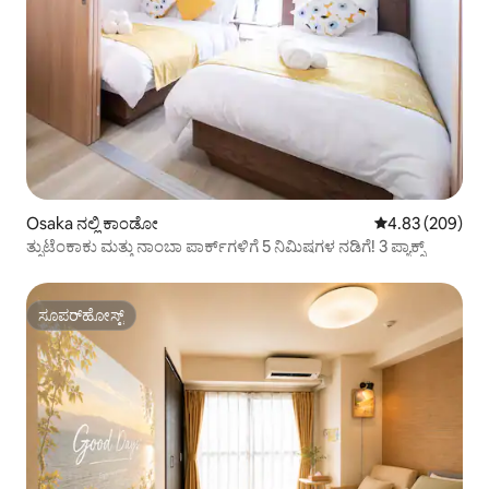
Osaka ನಲ್ಲಿ ಕಾಂಡೋ
5 ರಲ್ಲಿ 4.83 ಸರಾ
4.83 (209)
ತ್ಸುಟೆಂಕಾಕು ಮತ್ತು ನಾಂಬಾ ಪಾರ್ಕ್‌ಗಳಿಗೆ 5 ನಿಮಿಷಗಳ ನಡಿಗೆ! 3 ಪ್ಯಾಕ್ಸ್
ಸೂಪರ್‌ಹೋಸ್ಟ್
ಸೂಪರ್‌ಹೋಸ್ಟ್