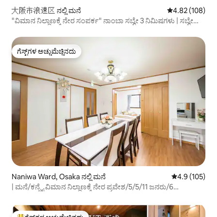
大阪市浪速区 ನಲ್ಲಿ ಮನೆ
5 ರಲ್ಲಿ 4.82 ಸರಾ
4.82 (108)
"ವಿಮಾನ ನಿಲ್ದಾಣಕ್ಕೆ ನೇರ ಸಂಪರ್ಕ" ನಾಂಬಾ ಸಬ್ವೇ 3 ನಿಮಿಷಗಳು | ಸಬ್ವೇ
ನಿಲ್ದಾಣಕ್ಕೆ 5 ನಿಮಿಷಗಳ ನಡಿಗೆ | 4 ಸಬ್ವೇ ಮಾರ್ಗಗಳು ಟೆನ್ನೋಜಿಲ್/
ಉಮೆಡಾ/USJ ಗೆ ಸಂಪರ್ಕ ಕಲ್ಪಿಸುತ್ತವೆ
ಗೆಸ್ಟ್‌ಗಳ ಅಚ್ಚುಮೆಚ್ಚಿನದು
ಗೆಸ್ಟ್‌ಗಳ ಅಚ್ಚುಮೆಚ್ಚಿನದು
Naniwa Ward, Osaka ನಲ್ಲಿ ಮನೆ
5 ರಲ್ಲಿ 4.9 ಸರಾ
4.9 (105)
| ಮನೆ/ಕನ್ಸೈ ವಿಮಾನ ನಿಲ್ದಾಣಕ್ಕೆ ನೇರ ಪ್ರವೇಶ/5/5/11 ಜನರು/6
ಹಾಸಿಗೆಗಳು/