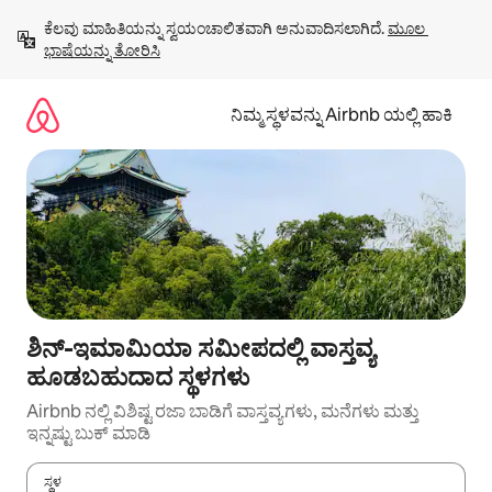
ವಿಷಯಕ್ಕೆ
ಕೆಲವು ಮಾಹಿತಿಯನ್ನು ಸ್ವಯಂಚಾಲಿತವಾಗಿ ಅನುವಾದಿಸಲಾಗಿದೆ. 
ಮೂಲ 
ಹೋಗಿ
ಭಾಷೆಯನ್ನು ತೋರಿಸಿ
ನಿಮ್ಮ ಸ್ಥಳವನ್ನು Airbnb ಯಲ್ಲಿ ಹಾಕಿ
ಶಿನ್-ಇಮಾಮಿಯಾ ಸಮೀಪದಲ್ಲಿ ವಾಸ್ತವ್ಯ
ಹೂಡಬಹುದಾದ ಸ್ಥಳಗಳು
Airbnb ನಲ್ಲಿ ವಿಶಿಷ್ಟ ರಜಾ ಬಾಡಿಗೆ ವಾಸ್ತವ್ಯಗಳು, ಮನೆಗಳು ಮತ್ತು
ಇನ್ನಷ್ಟು ಬುಕ್ ಮಾಡಿ
ಸ್ಥಳ