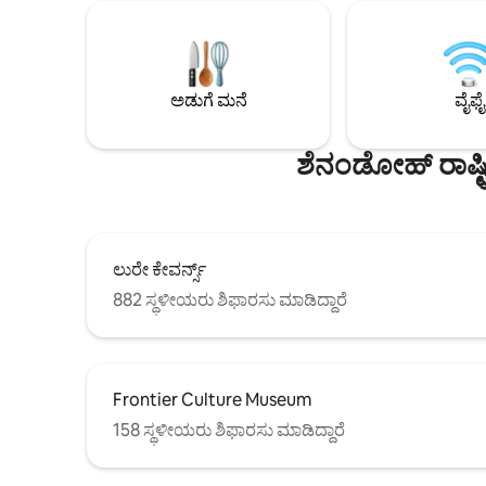
ಕೇಂದ್ರಗಳು ಮತ್ತು ಕೇವಲ ವಿಶ್ರಾಂತಿ ನೀಡುತ್ತದೆ.
ಗೇಮ್‌ಗಳು, 
ಸೆಂಟ್ರಲ್ ಎಸಿ, ಲಿನೆನ್‌ಗಳು ಮತ್ತು ಟವೆಲ್‌ಗಳನ್ನು
ನಿಮ್ಮ ಸಂಜೆಗ
ಒದಗಿಸಲಾಗಿದೆ, ಪೂರ್ಣ ಅಡುಗೆಮನೆ. ಉತ್ತಮ ಕಡಿಮೆ
ಗಾಳಿ ಮತ್ತು
ವಾರದ ದಿನದ ದರಗಳು. ರಾತ್ರಿ 11:00 ರ ನಂತರ ಕೆಲವೇ
ಲುರೆ ಕ್ಯಾವ
ಗಂಟೆಗಳನ್ನು ಸ್ಥಳೀಯ ಭದ್ರತೆಯಿಂದ ಬಲವಾಗಿ
ನ್ಯಾಷನಲ್ ಪ
ಅಡುಗೆ ಮನೆ
ವೈಫೈ
ಜಾರಿಗೊಳಿಸಲಾಗುತ್ತದೆ.
ಶೆನಂಡೋಹ್ ರಾಷ್ಟ
ಲುರೇ ಕೇವರ್ನ್ಸ್
882 ಸ್ಥಳೀಯರು ಶಿಫಾರಸು ಮಾಡಿದ್ದಾರೆ
Frontier Culture Museum
158 ಸ್ಥಳೀಯರು ಶಿಫಾರಸು ಮಾಡಿದ್ದಾರೆ