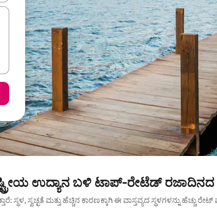
ಟ್ರೀಯ ಉದ್ಯಾನ ಬಳಿ ಟಾಪ್-ರೇಟೆಡ್ ರಜಾದಿನದ 
ುತ್ತಾರೆ: ಸ್ಥಳ, ಸ್ವಚ್ಛತೆ ಮತ್ತು ಹೆಚ್ಚಿನ ಕಾರಣಕ್ಕಾಗಿ ಈ ವಾಸ್ತವ್ಯದ ಸ್ಥಳಗಳನ್ನು ಹೆಚ್ಚು ರೇ