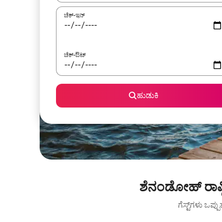
ಚೆಕ್-ಇನ್
ಚೆಕ್-ಔಟ್
ಹುಡುಕಿ
ಶೆನಂಡೋಹ್ ರಾಷ್
ಗೆಸ್ಟ್‌ಗಳು ಒಪ್ಪ