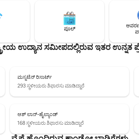
ಆನಂದಿಸಬಹುದು. ಒಳಾಂಗಣ ಮರದ ಅಗ್ಗಿಷ
Xbox, EV ಶುಲ್ಕದೊಂದಿಗೆ ಕಾಯುತ್ತಿದೆ.
ಅಥವಾ ಹೊರಾಂಗಣ ಫೈರ್ ಪಿಟ್ (ಉರು
ಳನ್ನು ಫೈರ್ ಪಿಟ್‌ನಲ್ಲಿ ಕಳೆಯಿರಿ, ಪರ್ವತ
ಒದಗಿಸಲಾಗಿದೆ) ಮೂಲಕ ವಿಶ್ರಾಂತಿ ಪಡೆಯ
 ನಕ್ಷತ್ರಪುಂಜದ ಆಕಾಶವನ್ನು ಆನಂದಿಸಿ.
ೆರ್ನ್ಸ್, ಲೇಕ್ ಆರೊಹೆಡ್, ಶೆನಾಂಡೋವಾ
ಆವರಣದ
ಾರ್ಕ್ ಮತ್ತು ಹೆಚ್ಚಿನವುಗಳಿಂದ ನಿಮಿಷಗಳು
ಪೂಲ್
ಪಾ
್ರೀಯ ಉದ್ಯಾನ ಸಮೀಪದಲ್ಲಿರುವ ಇತರ ಉನ್ನತ ಪ್ರ
ಮಸ್ನಟೆನ್ ರಿಸಾರ್ಟ್
293 ಸ್ಥಳೀಯರು ಶಿಫಾರಸು ಮಾಡಿದ್ದಾರೆ
ಆಶ್ ಲಾನ್-ಹೈಲ್ಯಾಂಡ್
168 ಸ್ಥಳೀಯರು ಶಿಫಾರಸು ಮಾಡಿದ್ದಾರೆ
ವೈಫೈ ಹೊಂದಿರುವ ಕಾಂಡೋ ಬಾಡಿಗೆಗಳು