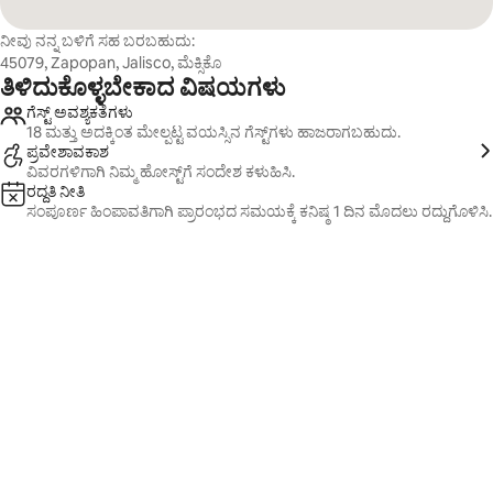
ನೀವು ನನ್ನ ಬಳಿಗೆ ಸಹ ಬರಬಹುದು:
45079, Zapopan, Jalisco, ಮೆಕ್ಸಿಕೊ
ತಿಳಿದುಕೊಳ್ಳಬೇಕಾದ ವಿಷಯಗಳು
ಗೆಸ್ಟ್ ಅವಶ್ಯಕತೆಗಳು
18 ಮತ್ತು ಅದಕ್ಕಿಂತ ಮೇಲ್ಪಟ್ಟ ವಯಸ್ಸಿನ ಗೆಸ್ಟ್‌ಗಳು ಹಾಜರಾಗಬಹುದು.
ಪ್ರವೇಶಾವಕಾಶ
ವಿವರಗಳಿಗಾಗಿ ನಿಮ್ಮ ಹೋಸ್ಟ್‌ಗೆ ಸಂದೇಶ ಕಳುಹಿಸಿ.
ರದ್ದತಿ ನೀತಿ
ಸಂಪೂರ್ಣ ಹಿಂಪಾವತಿಗಾಗಿ ಪ್ರಾರಂಭದ ಸಮಯಕ್ಕೆ ಕನಿಷ್ಠ 1 ದಿನ ಮೊದಲು ರದ್ದುಗೊಳಿಸಿ.