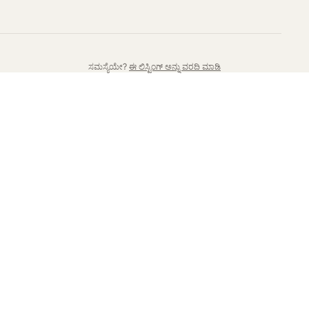
ಸಮಸ್ಯೆಯೇ?
ಈ ಲಿಸ್ಟಿಂಗ್ ಅನ್ನು ವರದಿ ಮಾಡಿ