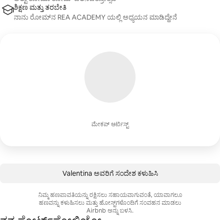
ಶಿಕ್ಷಣ ಮತ್ತು ತರಬೇತಿ
ನಾನು ರೋಮ್‌ನ REA ACADEMY ಯಲ್ಲಿ ಅಧ್ಯಯನ ಮಾಡಿದ್ದೇನೆ
ಮೇಕಪ್ ಆರ್ಟಿಸ್ಟ್
Valentina ಅವರಿಗೆ ಸಂದೇಶ ಕಳುಹಿಸಿ
ನಿಮ್ಮ ಹಣಪಾವತಿಯನ್ನು ರಕ್ಷಿಸಲು ಸಹಾಯವಾಗುವಂತೆ, ಯಾವಾಗಲೂ
ಹಣವನ್ನು ಕಳುಹಿಸಲು ಮತ್ತು ಹೋಸ್ಟ್‌ಗಳೊಂದಿಗೆ ಸಂವಹನ ಮಾಡಲು
Airbnb ಅನ್ನು ಬಳಸಿ.