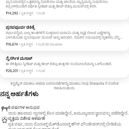
ಫ್ಯಾಸಿಯಾದಲ್ಲಿನ ಒತ್ತಡವನ್ನು ನಿವಾರಿಸಲು ಮತ್ತು ಚಲನೆಯ ವ್ಯಾಪ್ತಿಯನ್ನು ಸುಧಾರಿಸಲು
ಕಪ್ಪಿಂಗ್‌ನೊಂದಿಗೆ ವರ್ಧಿತ ಸ್ವೀಡಿಷ್ ಮತ್ತು ಡೀಪ್ ಟಿಶ್ಯೂ ಮಸಾಜ್‌ನಲ್ಲಿ ಕರಗಿ.
₹14,292
ಪ್ರತಿ ಗೆಸ್ಟ್‌ಗೆ ₹14,292
,
‌/ ಪ್ರತಿ ಗೆಸ್ಟ್‌ಗೆ
·
1 ಗಂಟೆ
ಪ್ರಸವಪೂರ್ವ ಚಿಕಿತ್ಸೆ
ಗರ್ಭಾವಸ್ಥೆಯ ಎಲ್ಲಾ ಹಂತಗಳಿಗೆ ಸೂಕ್ತವಾದ ಬಾದಾಮಿ ಮತ್ತು ದ್ರಾಕ್ಷಿ ಬೀಜದ ಎಣ್ಣೆಗಳನ್ನು
ಬಳಸಿಕೊಂಡು ಪ್ರಸವಪೂರ್ವ ಮಸಾಜ್ ಅನ್ನು ಆನಂದಿಸಿ. ಸೆಷನ್‌ನ ಸಮಯದಲ್ಲಿ ಗ್ರಾಹಕರು ಬೆನ್ನಿನ
ಮೇಲೆ ಅಥವಾ ಬದಿಯಲ್ಲಿ ಮಲಗುತ್ತಾರೆ.
₹16,674
ಪ್ರತಿ ಗೆಸ್ಟ್‌ಗೆ ₹16,674
,
‌/ ಪ್ರತಿ ಗೆಸ್ಟ್‌ಗೆ
·
1 ಗಂಟೆ 30 ನಿಮಿಷಗಳು
ನೈಸರ್ಗಿಕ ಮಸಾಜ್
ಈ ಚಿಕಿತ್ಸೆಯು ಸ್ವೀಡಿಷ್ ಮತ್ತು ಡೀಪ್ ಟಿಶ್ಯೂ ತಂತ್ರಗಳ ಸಂಯೋಜನೆಯನ್ನು ಒಳಗೊಂಡಿದೆ.
₹26,201
ಪ್ರತಿ ಗೆಸ್ಟ್‌ಗೆ ₹26,201
,
‌/ ಪ್ರತಿ ಗೆಸ್ಟ್‌ಗೆ
·
1 ಗಂಟೆ
ಕಸ್ಟಮೈಸ್ ಮಾಡಲು ಅಥವಾ ಬದಲಾವಣೆಗಳನ್ನು ಮಾಡಲು ನೀವು Shaquita ಗೆ ಸಂದೇಶ
ಕಳುಹಿಸಬಹುದು.
ನನ್ನ ಅರ್ಹತೆಗಳು
8 ವರ್ಷಗಳ ಅನುಭವ
ನಾನು ಹಲವಾರು ಸ್ಪಾಗಳಲ್ಲಿ ಕೆಲಸ ಮಾಡಿದ್ದೇನೆ, ಅಮೂಲ್ಯವಾದ ಜ್ಞಾನವನ್ನು ಪಡೆದಿದ್ದೇನೆ.
ವೃತ್ತಿಯ ವಿಶೇಷ ಆಕರ್ಷಣೆ
ಪ್ರತಿ ವರ್ಷ, ನಾನು ರೊನಾಲ್ಡ್ ಮೆಕ್‌ಡೊನಾಲ್ಡ್ ಹೌಸ್ ಫೌಂಡೇಶನ್‌ನಲ್ಲಿ ಬೇಡಿಕೆಯ