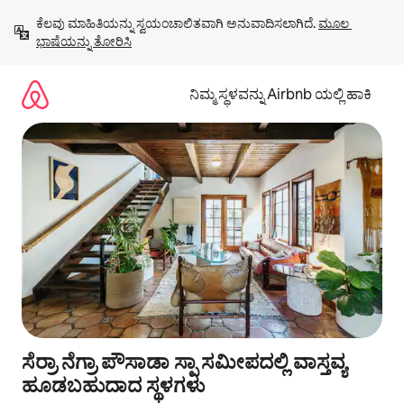
ವಿಷಯಕ್ಕೆ
ಕೆಲವು ಮಾಹಿತಿಯನ್ನು ಸ್ವಯಂಚಾಲಿತವಾಗಿ ಅನುವಾದಿಸಲಾಗಿದೆ. 
ಮೂಲ 
ಹೋಗಿ
ಭಾಷೆಯನ್ನು ತೋರಿಸಿ
ನಿಮ್ಮ ಸ್ಥಳವನ್ನು Airbnb ಯಲ್ಲಿ ಹಾಕಿ
ಸೆರ್ರಾ ನೆಗ್ರಾ ಪೌಸಾಡಾ ಸ್ಪಾ ಸಮೀಪದಲ್ಲಿ ವಾಸ್ತವ್ಯ
ಹೂಡಬಹುದಾದ ಸ್ಥಳಗಳು