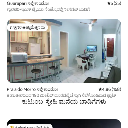
Guarapari ನಲ್ಲಿ ಕಾಂಡೋ
5 ರಲ್ಲಿ 5 ಸರ
5 (25)
ಗ್ವಾರಪರಿ-ಇಎಸ್ ಪ್ರೈಯಾ ಸೆಂಟ್ರೊದಲ್ಲಿ ಸೀಸನಲ್ ಬಾಡಿಗೆ
ಗೆಸ್ಟ್‌ಗಳ ಅಚ್ಚುಮೆಚ್ಚಿನದು
ಗೆಸ್ಟ್‌ಗಳ ಅಚ್ಚುಮೆಚ್ಚಿನದು
Praia do Morro ನಲ್ಲಿ ಕಾಂಡೋ
5 ರಲ್ಲಿ 4.86 ಸರಾ
4.86 (158)
ಕಡಲತೀರದಿಂದ 190 ಮೀಟರ್ ದೂರದಲ್ಲಿ ಚೆನ್ನಾಗಿ ನೆಲೆಗೊಂಡಿರುವ ಫ್ಲಾಟ್
ಕುಟುಂಬ-ಸ್ನೇಹಿ ಮನೆಯ ಬಾಡಿಗೆಗಳು
ಗೆಸ್ಟ್‌ಗಳ ಅಚ್ಚುಮೆಚ್ಚಿನದು