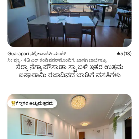
Guarapari ನಲ್ಲಿ ಅಪಾರ್ಟ್‌ಮಂಟ್
5 ರಲ್ಲಿ 5 ಸ
5 (18)
ಸೀ ವ್ಯೂ - 4Q ಏರ್ ಕಂಡಿಷನರ್‌ನೊಂದಿಗೆ. ಖಾಸಗಿ ಬಾರ್ಬೆಕ್ಯೂ
ಸೆರ್ರಾ ನೆಗ್ರಾ ಪೌಸಾಡಾ ಸ್ಪಾ ಬಳಿ ಇತರ ಉತ್ತಮ
ಐಷಾರಾಮಿ ರಜಾದಿನದ ಬಾಡಿಗೆ ವಸತಿಗಳು
ಗೆಸ್ಟ್‌ಗಳ ಅಚ್ಚುಮೆಚ್ಚಿನದು
ಗೆಸ್ಟ್‌ಗಳಿಗೆ ಅತಿ ಹೆಚ್ಚು ಅಚ್ಚುಮೆಚ್ಚಿನದು