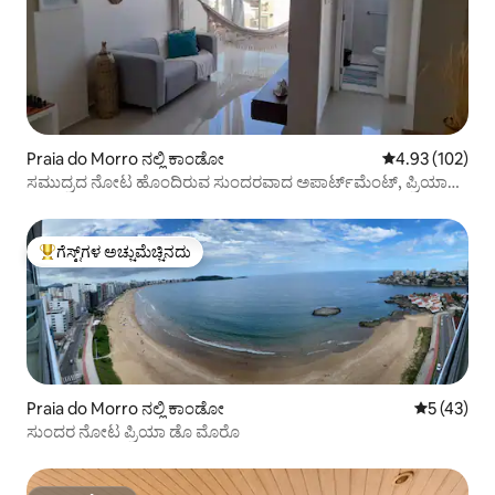
Praia do Morro ನಲ್ಲಿ ಕಾಂಡೋ
5 ರಲ್ಲಿ 4.93 ಸರಾ
4.93 (102)
ಸಮುದ್ರದ ನೋಟ ಹೊಂದಿರುವ ಸುಂದರವಾದ ಅಪಾರ್ಟ್‌ಮೆಂಟ್, ಪ್ರಿಯಾ
ಡೊ ಮೊರೊ
ಗೆಸ್ಟ್‌ಗಳ ಅಚ್ಚುಮೆಚ್ಚಿನದು
ಗೆಸ್ಟ್‌ಗಳಿಗೆ ಅತಿ ಹೆಚ್ಚು ಅಚ್ಚುಮೆಚ್ಚಿನದು
Praia do Morro ನಲ್ಲಿ ಕಾಂಡೋ
5 ರಲ್ಲಿ 5 ಸರ
5 (43)
ಸುಂದರ ನೋಟ ಪ್ರಿಯಾ ಡೊ ಮೊರೊ