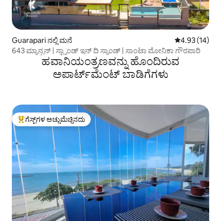
Guarapari ನಲ್ಲಿ ಮನೆ
5 ರಲ್ಲಿ 4.93 ಸರ
4.93 (14)
643 ಮ್ಯಾನ್ಷನ್ | ಸ್ಟ್ಯಾಂಡ್ ಇನ್ ದಿ ಸ್ಯಾಂಡ್ | ಸಾಂಟಾ ಮೋನಿಕಾ ಗೌರಪಾರಿ
ಹವಾನಿಯಂತ್ರಣವನ್ನು ಹೊಂದಿರುವ
ಅಪಾರ್ಟ್‌ಮೆಂಟ್‌ ಬಾಡಿಗೆಗಳು
ಗೆಸ್ಟ್‌ಗಳ ಅಚ್ಚುಮೆಚ್ಚಿನದು
ಗೆಸ್ಟ್‌ಗಳಿಗೆ ಅತಿ ಹೆಚ್ಚು ಅಚ್ಚುಮೆಚ್ಚಿನದು