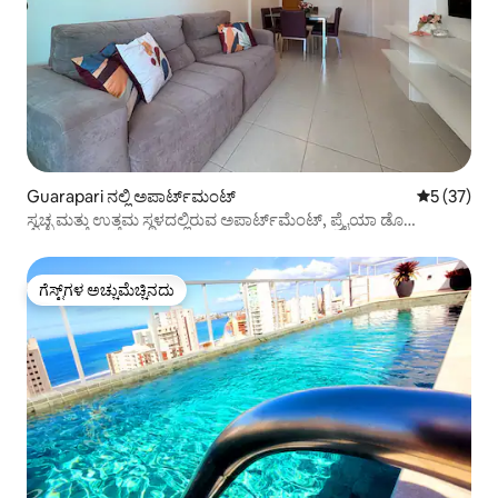
Guarapari ನಲ್ಲಿ ಅಪಾರ್ಟ್‌ಮಂಟ್
5 ರಲ್ಲಿ 5 ಸರ
5 (37)
ಸ್ವಚ್ಛ ಮತ್ತು ಉತ್ತಮ ಸ್ಥಳದಲ್ಲಿರುವ ಅಪಾರ್ಟ್‌ಮೆಂಟ್, ಪ್ರೈಯಾ ಡೊ
ಮೊರ್ರೊದಿಂದ 200 ಮೀಟರ್ ದೂರದಲ್ಲಿದೆ
ಗೆಸ್ಟ್‌ಗಳ ಅಚ್ಚುಮೆಚ್ಚಿನದು
ಗೆಸ್ಟ್‌ಗಳ ಅಚ್ಚುಮೆಚ್ಚಿನದು