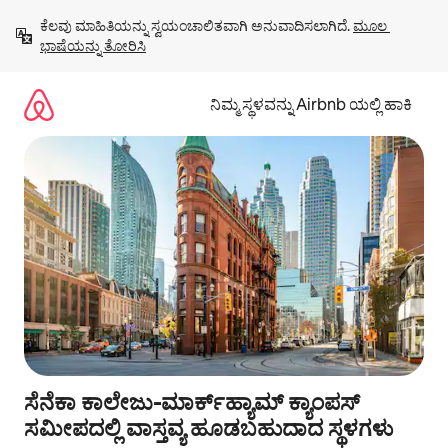
ವಿಷಯಕ್ಕೆ
ಕೆಲವು ಮಾಹಿತಿಯನ್ನು ಸ್ವಯಂಚಾಲಿತವಾಗಿ ಅನುವಾದಿಸಲಾಗಿದೆ. 
ಮೂಲ 
ಹೋಗಿ
ಭಾಷೆಯನ್ನು ತೋರಿಸಿ
ನಿಮ್ಮ ಸ್ಥಳವನ್ನು Airbnb ಯಲ್ಲಿ ಹಾಕಿ
ಸೆನೆಕಾ ಕಾಲೇಜು-ಮಾರ್ಕ್‌ಹ್ಯಾಮ್ ಕ್ಯಾಂಪಸ್
ಸಮೀಪದಲ್ಲಿ ವಾಸ್ತವ್ಯ ಹೂಡಬಹುದಾದ ಸ್ಥಳಗಳು