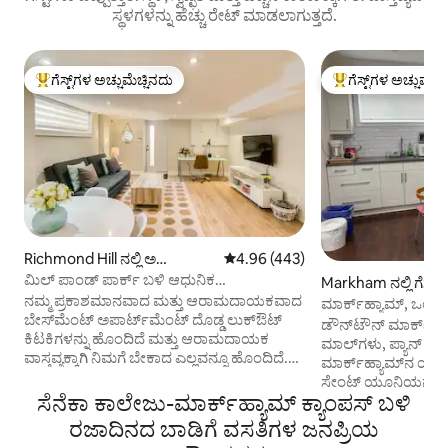
ಸ್ಥಳಗಳನ್ನು ಹೆಚ್ಚು ರೇಟ್ ಮಾಡಲಾಗುತ್ತದೆ.
ಗೆಸ್ಟ್‌ಗಳ ಅಚ್ಚುಮೆಚ್ಚಿನದು
ಗೆಸ್ಟ್‌ಗಳ ಅಚ್ಚುಮೆಚ್
ಗೆಸ್ಟ್‌ಗಳಿಗೆ ಅತಿ ಹೆಚ್ಚು ಅಚ್ಚುಮೆಚ್ಚಿನದು
ಗೆಸ್ಟ್‌ಗಳಿಗೆ ಅತಿ ಹೆಚ್ಚು
Richmond Hill ನಲ್ಲಿ ಅ
5 ರಲ್ಲಿ 4.96 ಸರಾಸರಿ ರೇಟಿಂಗ್, 443 ವಿ
4.96 (443)
ಪಾರ್ಟ್‌ಮಂಟ್
ಮಿಲ್ ಪಾಂಡ್ ಪಾರ್ಕ್ ಬಳಿ ಆಧುನಿಕ
Markham ನಲ್ಲಿ ಗೆಸ್ಟ್
ಆರಾಮದಾಯಕ ಮನೆ.
ನಮ್ಮ ಪ್ರಕಾಶಮಾನವಾದ ಮತ್ತು ಆರಾಮದಾಯಕವಾದ
ಮಾರ್ಕ್‌ಹ್ಯಾಮ್, ಒಂಟ
ಬೇಸ್‌ಮೆಂಟ್ ಅಪಾರ್ಟ್‌ಮೆಂಟ್ ದೊಡ್ಡ ಲುಕ್‌ಔಟ್
ಶ್ರೇಯಾಂಕದಲ್ಲಿ ಟಾಪ್ 
ಡೌನ್‌ಟೌನ್ ಮಾರ್ಕ್‌ಹ್
ಕಿಟಕಿಗಳನ್ನು ಹೊಂದಿದೆ ಮತ್ತು ಆರಾಮದಾಯಕ
ಮಾಲ್‌ಗಳು, ಪ್ಯಾನ್ ಆ
ವಾಸ್ತವ್ಯಕ್ಕಾಗಿ ನಿಮಗೆ ಬೇಕಾದ ಎಲ್ಲವನ್ನೂ ಹೊಂದಿದೆ.
ಮಾರ್ಕ್‌ಹ್ಯಾಮ್‌ನ ಯಾರ್
ಸುಂದರವಾದ ಮಿಲ್ ಪಾಂಡ್ ಪಾರ್ಕ್‌ನಿಂದ ಕೆಲವೇ
ಸೇಂಟ್ ಯೂನಿಯನ್‌ವಿಲ್
ಹೆಜ್ಜೆಗಳ ದೂರದಲ್ಲಿ, ಸುಂದರವಾದ ಹಾದಿಗಳು ಮತ್ತು
ಸೆನೆಕಾ ಕಾಲೇಜು-ಮಾರ್ಕ್‌ಹ್ಯಾಮ್ ಕ್ಯಾಂಪಸ್ ಬಳಿ
ಹತ್ತಿರ. GO ರೈಲು ನ
ಶಾಂತವಾದ ವಸತಿ ವ್ಯವಸ್ಥೆಯನ್ನು ಆನಂದಿಸಿ. ರಿಚ್ಮಂಡ್
ಮೂಲಕ ಕಾರಿನ ಮೂಲಕ 
ರಜಾದಿನದ ಬಾಡಿಗೆ ವಸತಿಗಳ ಜನಪ್ರಿಯ
ಹಿಲ್‌ನಲ್ಲಿ ನೆಲೆಗೊಂಡಿದೆ, ಟೊರೊಂಟೊ
ಪ್ರವೇಶ. ಈ ಆಧುನಿಕ ಉ