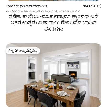
Toronto ನಲ್ಲಿ ಅಪಾರ್ಟ್‌ಮಂಟ್
5 ರಲ್ಲಿ 4.89 ಸರಾ
4.89 (113)
ಸೆಂಟ್ರಲ್ ಟೊರೊಂಟೊದಲ್ಲಿ ಸಮಕಾಲೀನ ಅಪಾರ್ಟ್‌ಮೆಂಟ್
ಸೆನೆಕಾ ಕಾಲೇಜು-ಮಾರ್ಕ್‌ಹ್ಯಾಮ್ ಕ್ಯಾಂಪಸ್ ಬಳಿ
ಇತರ ಉತ್ತಮ ಐಷಾರಾಮಿ ರಜಾದಿನದ ಬಾಡಿಗೆ
ವಸತಿಗಳು
ಗೆಸ್ಟ್‌ಗಳ ಅಚ್ಚುಮೆಚ್ಚಿನದು
ಗೆಸ್ಟ್‌ಗಳ ಅಚ್ಚುಮೆಚ್ಚಿನದು