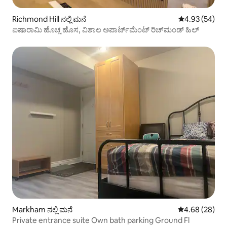
Richmond Hill ನಲ್ಲಿ ಮನೆ
5 ರಲ್ಲಿ 4.93 ಸರ
4.93 (54)
ಐಷಾರಾಮಿ ಹೊಚ್ಚ ಹೊಸ, ವಿಶಾಲ ಅಪಾರ್ಟ್‌ಮೆಂಟ್ ರಿಚ್‌ಮಂಡ್ ಹಿಲ್
Markham ನಲ್ಲಿ ಮನೆ
5 ರಲ್ಲಿ 4.68 ಸರ
4.68 (28)
Private entrance suite Own bath parking Ground Fl