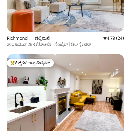
Richmond Hill ನಲ್ಲಿ ಮನೆ
5 ರಲ್ಲಿ 4.79 ಸರ
4.79 (24)
ಶಾಂತಿಯುತ 2BR ಗೆಟ್‌ಅವೇ | ಸೆಂಟ್ರಲ್ | GO ಸ್ಟೇಷನ್
ಗೆಸ್ಟ್‌ಗಳ ಅಚ್ಚುಮೆಚ್ಚಿನದು
ಗೆಸ್ಟ್‌ಗಳಿಗೆ ಅತಿ ಹೆಚ್ಚು ಅಚ್ಚುಮೆಚ್ಚಿನದು