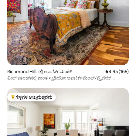
Richmond Hill ನಲ್ಲಿ ಅಪಾರ್ಟ್‌ಮಂಟ್
5 ರಲ್ಲಿ 4.95 ಸರಾ
4.95 (165)
ಮಿಲ್ ಪಾಂಡ್‌ನಲ್ಲಿ ಶಾಂತ ಸ್ಟುಡಿಯೋ ಅಪಾರ್ಟ್‌ಮೆಂಟ್/ಪ್ರೈವೇಟ್
ಎಲಿವೇಟರ್!
ಗೆಸ್ಟ್‌ಗಳ ಅಚ್ಚುಮೆಚ್ಚಿನದು
ಗೆಸ್ಟ್‌ಗಳಿಗೆ ಅತಿ ಹೆಚ್ಚು ಅಚ್ಚುಮೆಚ್ಚಿನದು