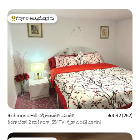
ಗೆಸ್ಟ್‌ಗಳ ಅಚ್ಚುಮೆಚ್ಚಿನದು
ಗೆಸ್ಟ್‌ಗಳಿಗೆ ಅತಿ ಹೆಚ್ಚು ಅಚ್ಚುಮೆಚ್ಚಿನದು
Richmond Hill ನಲ್ಲಿ ಅಪಾರ್ಟ್‌ಮಂಟ್
5 ರಲ್ಲಿ 4.92 ಸರಾ
4.92 (252)
ಕಿಂಗ್ ಬೆಡ್! 2 ಪಾರ್ಕಿಂಗ್! 55"TV! ಸೈಡ್ ಎಂಟ್ರಿ! ಖಾಸಗಿ!