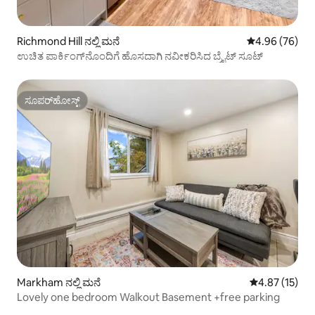
Richmond Hill ನಲ್ಲಿ ಮನೆ
5 ರಲ್ಲಿ 4.96 ಸರ
4.96 (76)
ಉಚಿತ ಪಾರ್ಕಿಂಗ್‌ನೊಂದಿಗೆ ಹೊಸದಾಗಿ ನವೀಕರಿಸಿದ ಬ್ರೈಟ್ ಸೂಟ್
ಸೂಪರ್‌ಹೋಸ್ಟ್
ಸೂಪರ್‌ಹೋಸ್ಟ್
Markham ನಲ್ಲಿ ಮನೆ
5 ರಲ್ಲಿ 4.87 ಸರ
4.87 (15)
Lovely one bedroom Walkout Basement +free parking