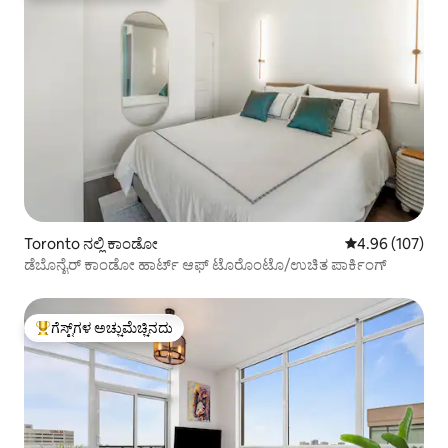
Toronto ನಲ್ಲಿ ಕಾಂಡೋ
5 ರಲ್ಲಿ 4.96 ಸರಾ
4.96 (107)
ಡೆಬೊನೈರ್ ಕಾಂಡೋ ಹಾರ್ಟ್ ಆಫ್ ಟೊರೊಂಟೊ/ಉಚಿತ ಪಾರ್ಕಿಂಗ್
ಗೆಸ್ಟ್‌ಗಳ ಅಚ್ಚುಮೆಚ್ಚಿನದು
ಗೆಸ್ಟ್‌ಗಳಿಗೆ ಅತಿ ಹೆಚ್ಚು ಅಚ್ಚುಮೆಚ್ಚಿನದು