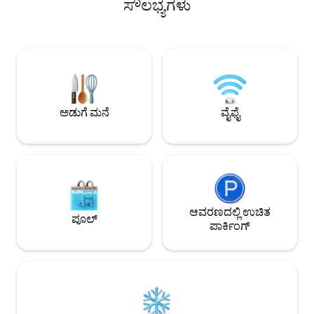
ಸೌಲಭ್ಯಗಳು
ಡೌನ್‌ಟೌನ್‌ನಿಂದ ಸುಮಾರು ಒಂದು ಗಂಟೆಯ
ಕಿಟಕಿ, ಖಾಸಗಿ ಪೂರ್ಣ 
ದೂರದಲ್ಲಿದೆ. ವಾಹನವನ್ನು ಶಿಫಾರಸು ಮಾಡಲಾಗಿದೆ.
ಬಾತ್‌ರೂಮ್, W/D, A
ಉಚಿತ ಪಾರ್ಕಿಂಗ್ ಸೇರಿದೆ. ನಗರಕ್ಕೆ ಸುಲಭ
ಪಾರ್ಕಿಂಗ್, ಆರಾಮದಾಯ
ಪ್ರವೇಶವಿರುವ ಶಾಂತ ವಿರಾಮವನ್ನು ಬಯಸುವ
ಸೋಫಾ ಹಾಸಿಗೆ ಮತ್ತು 5
ಅತಿಥಿಗಳಿಗೆ ಪರಿಪೂರ್ಣವಾಗಿದೆ ಮತ್ತು ಪ್ರಕೃತಿ
ಹೋಸ್ಟ್", "ಗೆಸ್ಟ್ ಅಚ್ಚು
ಪ್ರೇಮಿಗಳಿಗೆ ಸೂಕ್ತವಾಗಿದೆ. ಅಂಗಡಿಗಳು ಮತ್ತು
ನಾವು ತುಂಬಾ ಹೆಮ್ಮೆಪಡು
ರೆಸ್ಟೋರೆಂಟ್‌ಗಳು ಕೇವಲ ಒಂದು ಸಣ್ಣ ಡ್ರೈವ್
ಆಧಾರದ ಮೇಲೆ ಅಗ್ರ 1% ಮನ
ದೂರದಲ್ಲಿದೆ.
ಪಡೆದಿದ್ದೇವೆ.
ಅಡುಗೆ ಮನೆ
ವೈಫೈ
ಆವರಣದಲ್ಲಿ ಉಚಿತ
ಪೂಲ್
ಪಾರ್ಕಿಂಗ್