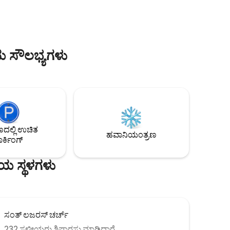
ನಿಮಿಷಗಳ ಅಂತರದಲ್ಲಿರುವ ಶಾಂತವಾದ, ಆದರೆ
ಕೇಂದ್ರೀಯ ಪ್ರದೇಶದಲ್ಲಿ ನೆಲೆಗೊಂಡಿದೆ, ಎಲ್ಲೆಡೆಯೂ
ಬಲವಾದ Wi-Fi ಸಂಪರ್ಕವಿದೆ ಮತ್ತು ಸಂಪೂರ್ಣವಾಗಿ
 ಮನೆಗೆ
ಸಜ್ಜುಗೊಂಡ ಅಡುಗೆಮನೆ ಇದೆ. ಕುಟುಂಬಗಳು,
ಗುಂಪುಗಳು ಅಥವಾ ಪ್ರೀಮಿಯಂ ವಾಸ್ತವ್ಯವನ್ನು
ಯ ಸೌಲಭ್ಯಗಳು
ಬಯಸುವ ಗೆಸ್ಟ್‌ಗಳಿಗೆ ಸೂಕ್ತವಾಗಿದೆ.
ಲ್ಲಿ ಉಚಿತ
ಹವಾನಿಯಂತ್ರಣ
ರ್ಕಿಂಗ್
ೀಯ ಸ್ಥಳಗಳು
ಸಂತ್ ಲಜರಸ್ ಚರ್ಚ್
232 ಸ್ಥಳೀಯರು ಶಿಫಾರಸು ಮಾಡಿದ್ದಾರೆ