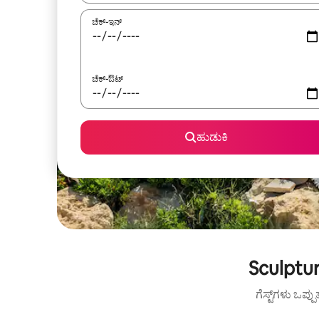
ಚೆಕ್-ಇನ್
ಚೆಕ್-ಔಟ್
ಹುಡುಕಿ
Sculptur
ಗೆಸ್ಟ್‌ಗಳು ಒಪ್ಪ