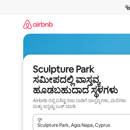
ವಿಷಯಕ್ಕೆ
ಹೋಗಿ
Sculpture Park
ಸಮೀಪದಲ್ಲಿ ವಾಸ್ತವ್ಯ
ಹೂಡಬಹುದಾದ ಸ್ಥಳಗಳು
Airbnb ನಲ್ಲಿ ವಿಶಿಷ್ಟ ರಜಾ ಬಾಡಿಗೆ ವಾಸ್ತವ್ಯಗಳು, ಮನೆಗಳು
ಮತ್ತು ಇನ್ನಷ್ಟು ಬುಕ್ ಮಾಡಿ
ಸ್ಥಳ
ಫಲಿತಾಂಶಗಳು ಲಭ್ಯವಿರುವಾಗ, ಅಪ್ ಮತ್ತು ಡೌನ್ ಬಾಣದ ಕೀಲಿಗಳೊ