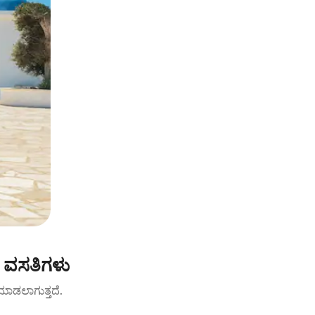
ೆ ವಸತಿಗಳು
ಟ್ ಮಾಡಲಾಗುತ್ತದೆ.