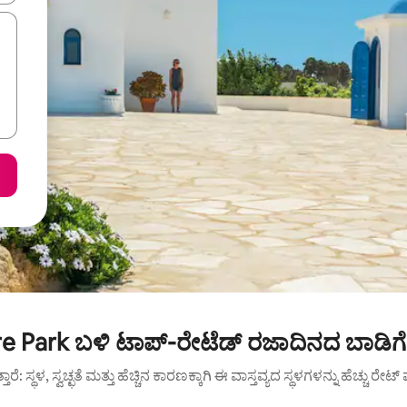
e Park ಬಳಿ ಟಾಪ್-ರೇಟೆಡ್ ರಜಾದಿನದ ಬಾಡಿಗ
ುತ್ತಾರೆ: ಸ್ಥಳ, ಸ್ವಚ್ಛತೆ ಮತ್ತು ಹೆಚ್ಚಿನ ಕಾರಣಕ್ಕಾಗಿ ಈ ವಾಸ್ತವ್ಯದ ಸ್ಥಳಗಳನ್ನು ಹೆಚ್ಚು ರೇ