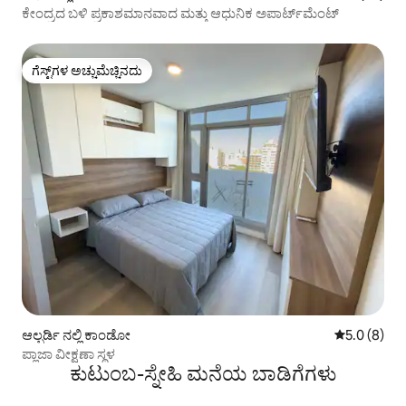
ಕೇಂದ್ರದ ಬಳಿ ಪ್ರಕಾಶಮಾನವಾದ ಮತ್ತು ಆಧುನಿಕ ಅಪಾರ್ಟ್‌ಮೆಂಟ್
ಗೆಸ್ಟ್‌ಗಳ ಅಚ್ಚುಮೆಚ್ಚಿನದು
ಗೆಸ್ಟ್‌ಗಳ ಅಚ್ಚುಮೆಚ್ಚಿನದು
ಆಲ್ಬರ್ಡಿ ನಲ್ಲಿ ಕಾಂಡೋ
5 ರಲ್ಲಿ 5.0 ಸ
5.0 (8)
ಪ್ಲಾಜಾ ವೀಕ್ಷಣಾ ಸ್ಥಳ
ಕುಟುಂಬ-ಸ್ನೇಹಿ ಮನೆಯ ಬಾಡಿಗೆಗಳು