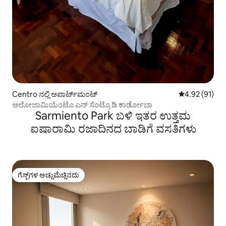
Centro ನಲ್ಲಿ ಅಪಾರ್ಟ್‌ಮಂಟ್
5 ರಲ್ಲಿ 4.92 ಸರ
4.92 (91)
ಅಲೋಜಾಮಿಯೆಂಟೊ ಎನ್ ಸೆಂಟ್ರೊ ಡಿ ಕಾರ್ಡೋಬಾ
Sarmiento Park ಬಳಿ ಇತರ ಉತ್ತಮ
ಐಷಾರಾಮಿ ರಜಾದಿನದ ಬಾಡಿಗೆ ವಸತಿಗಳು
ಗೆಸ್ಟ್‌ಗಳ ಅಚ್ಚುಮೆಚ್ಚಿನದು
ಗೆಸ್ಟ್‌ಗಳ ಅಚ್ಚುಮೆಚ್ಚಿನದು