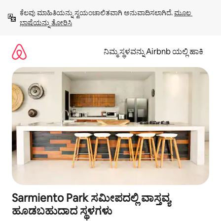
ವಿಷಯಕ್ಕೆ
ಕೆಲವು ಮಾಹಿತಿಯನ್ನು ಸ್ವಯಂಚಾಲಿತವಾಗಿ ಅನುವಾದಿಸಲಾಗಿದೆ. 
ಮೂಲ 
ಹೋಗಿ
ಭಾಷೆಯನ್ನು ತೋರಿಸಿ
ನಿಮ್ಮ ಸ್ಥಳವನ್ನು Airbnb ಯಲ್ಲಿ ಹಾಕಿ
Sarmiento Park ಸಮೀಪದಲ್ಲಿ ವಾಸ್ತವ್ಯ
ಹೂಡಬಹುದಾದ ಸ್ಥಳಗಳು