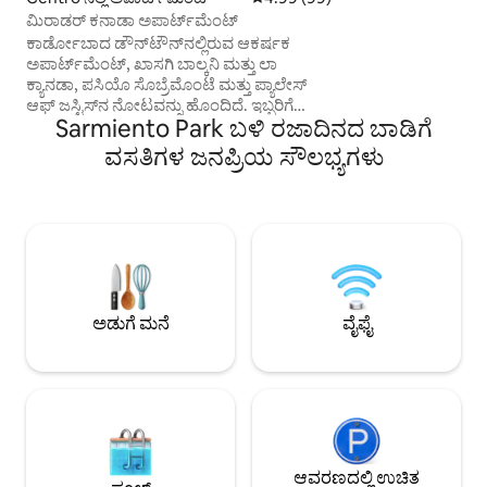
ಏರಿಯಾ) ನಿಂದ 5 ನಿಮಿಷಗ
ಮಿರಾಡರ್ ಕನಾಡಾ ಅಪಾರ್ಟ್‌ಮೆಂಟ್
ಫ್ಯಾಬಿಯೊಲಾದಿಂದ 15 
ಕಾರ್ಡೋಬಾದ ಡೌನ್‌ಟೌನ್‌ನಲ್ಲಿರುವ ಆಕರ್ಷಕ
ಅಪಾರ್ಟ್‌ಮೆಂಟ್, ಖಾಸಗಿ ಬಾಲ್ಕನಿ ಮತ್ತು ಲಾ
ಕ್ಯಾನಡಾ, ಪಸಿಯೊ ಸೊಬ್ರೆಮೊಂಟೆ ಮತ್ತು ಪ್ಯಾಲೇಸ್
ಆಫ್ ಜಸ್ಟಿಸ್‌ನ ನೋಟವನ್ನು ಹೊಂದಿದೆ. ಇಬ್ಬರಿಗೆ
Sarmiento Park ಬಳಿ ರಜಾದಿನದ ಬಾಡಿಗೆ
ಸೂಕ್ತವಾದ ಇದು, ಮನೆಯ ಆರಾಮವನ್ನು ಹಿತಕರ
ಮತ್ತು ಪ್ರಕಾಶಮಾನ ವಾತಾವರಣದ ಮೋಡಿಯೊಂದಿಗೆ
ವಸತಿಗಳ ಜನಪ್ರಿಯ ಸೌಲಭ್ಯಗಳು
ಸಂಯೋಜಿಸುತ್ತದೆ. ಬಾರ್‌ಗಳು, ಕಾಫಿ ಶಾಪ್‌ಗಳು,
ರೆಸ್ಟೋರೆಂಟ್‌ಗಳು, ಶಾಪಿಂಗ್ ಕೇಂದ್ರಗಳು, ಆರೋಗ್ಯ
ಕೇಂದ್ರಗಳು ಮತ್ತು ಸಾರ್ವಜನಿಕ ಸಾರಿಗೆಗೆ ಪ್ರವೇಶದಿಂದ
ಸುತ್ತುವರೆದಿದೆ; ಎಲ್ಲವೂ ನಡಿಗೆ ದೂರದಲ್ಲಿವೆ. ಸ್ಥಳವು
ಇವುಗಳನ್ನು ಹೊಂದಿದೆ: - ಪೂರ್ಣ ಅಡುಗೆಮನೆ -AC
ಮತ್ತು ಹೀಟಿಂಗ್ - ಲಿವಿಂಗ್ ರೂಮ್ ಮತ್ತು
ಬೆಡ್‌ರೂಮ್‌ನಲ್ಲಿ ಟಿವಿ -ಗುಣಮಟ್ಟದ ಹಾಸಿಗೆ -
ಬಾತ್‌ಟಬ್ ಹೊಂದಿರುವ ಬಾತ್‌ರೂಮ್
ಅಡುಗೆ ಮನೆ
ವೈಫೈ
ಆವರಣದಲ್ಲಿ ಉಚಿತ