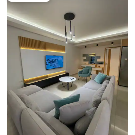
ಗೆಸ್ಟ್‌ಗಳ ಅಚ್ಚುಮೆಚ್ಚಿನದು