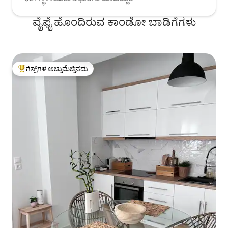
ವೈಫೈ ಹೊಂದಿರುವ ಕಾಂಡೋ ಬಾಡಿಗೆಗಳು
ಗೆಸ್ಟ್‌ಗಳ ಅಚ್ಚುಮೆಚ್ಚಿನದು
ಗೆಸ್ಟ್‌ಗಳಿಗೆ ಅತಿ ಹೆಚ್ಚು ಅಚ್ಚುಮೆಚ್ಚಿನದು