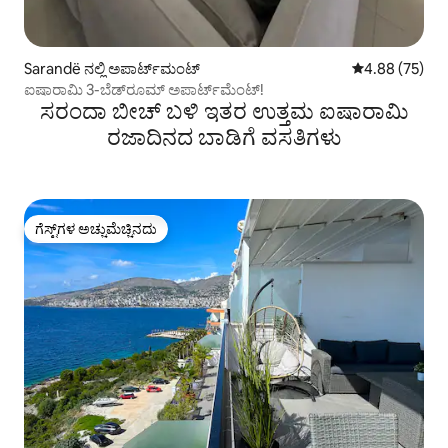
Sarandë ನಲ್ಲಿ ಅಪಾರ್ಟ್‌ಮಂಟ್
5 ರಲ್ಲಿ 4.88 ಸರ
4.88 (75)
ಐಷಾರಾಮಿ 3-ಬೆಡ್‌ರೂಮ್ ಅಪಾರ್ಟ್‌ಮೆಂಟ್!
ಸರಂದಾ ಬೀಚ್ ಬಳಿ ಇತರ ಉತ್ತಮ ಐಷಾರಾಮಿ
ರಜಾದಿನದ ಬಾಡಿಗೆ ವಸತಿಗಳು
ಗೆಸ್ಟ್‌ಗಳ ಅಚ್ಚುಮೆಚ್ಚಿನದು
ಗೆಸ್ಟ್‌ಗಳ ಅಚ್ಚುಮೆಚ್ಚಿನದು