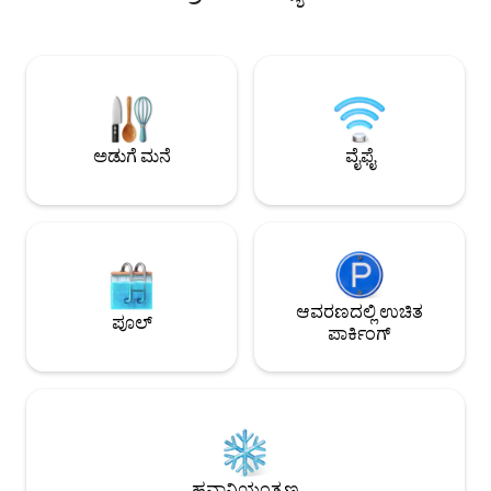
☞ ಪ್ರತಿ ಅತಿಥಿಗೆ €6 ಕ್
ಸೂರ್ಯಾಸ್ತಗಳನ್ನು ಮುಂದಿನ ಸಾಲಿನ ಆಸನದಿಂದ
ವೇಗದ ವೈಫೈ, ರಿಮೋಟ್ ಕೆ
ವೀಕ್ಷಿಸುತ್ತಾ ನಿಮ್ಮ ಬೆಳಗಿನ ಕಾಫಿ, ಹೊರಾಂಗಣ ಊಟ
ಕಡಲತೀರಗಳು ಮತ್ತು ನಗರ
ಮತ್ತು ವಿಶ್ರಾಂತಿಯ ಸಂಜೆಗಳನ್ನು ಆನಂದಿಸಿ. ವಾಕಿಂಗ್
ನಡಿಗೆ ದೂರ ☞ ಸಂಪೂರ್
ದೂರದಲ್ಲಿ ಕಡಲತೀರಗಳು, ರೆಸ್ಟೋರೆಂಟ್‌ಗಳು,
ಅಡುಗೆಮನೆ ☞ 55" ಸ್ಮಾ
ಮಾರುಕಟ್ಟೆಗಳು ಮತ್ತು ಕಡಲತೀರದ ಕ್ಲಬ್‌ಗಳೊಂದಿಗೆ
ಸಮುದ್ರದ ನೋಟವನ್ನು 
ಸರಂಡೆಯ ಆದರ್ಶ ಪ್ರದೇಶದಲ್ಲಿ ಇದೆ. ನಿಮ್ಮ
ಬಾಲ್ಕನಿ
ಈಜುಡುಗೆಗಳನ್ನು ಪ್ಯಾಕ್ ಮಾಡಿ ಮತ್ತು ನಾವು
ಅಡುಗೆ ಮನೆ
ವೈಫೈ
ಶೀಘ್ರದಲ್ಲೇ ನಿಮ್ಮನ್ನು ಭೇಟಿಯಾಗುತ್ತೇವೆ!
ಆವರಣದಲ್ಲಿ ಉಚಿತ
ಪೂಲ್
ಪಾರ್ಕಿಂಗ್
ಹವಾನಿಯಂತ್ರಣ