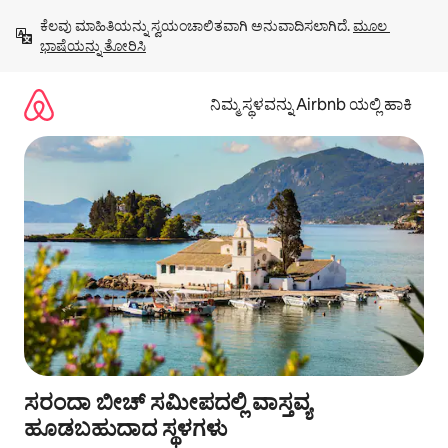
ವಿಷಯಕ್ಕೆ
ಕೆಲವು ಮಾಹಿತಿಯನ್ನು ಸ್ವಯಂಚಾಲಿತವಾಗಿ ಅನುವಾದಿಸಲಾಗಿದೆ. 
ಮೂಲ 
ಹೋಗಿ
ಭಾಷೆಯನ್ನು ತೋರಿಸಿ
ನಿಮ್ಮ ಸ್ಥಳವನ್ನು Airbnb ಯಲ್ಲಿ ಹಾಕಿ
ಸರಂದಾ ಬೀಚ್ ಸಮೀಪದಲ್ಲಿ ವಾಸ್ತವ್ಯ
ಹೂಡಬಹುದಾದ ಸ್ಥಳಗಳು