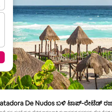
ಂದಿಗೆ ನ್ಯಾವಿಗೇಟ್ ಮಾಡಿ ಅಥವಾ ಸ್ಪರ್ಶ ಅಥವಾ ಸ್ವೈಪ್ ಗೆಸ್ಚರ್‌ಗಳ ಮೂಲಕ ಅನ್ವೇಷಿಸಿ.
atadora De Nudos ಬಳಿ ಟಾಪ್-ರೇಟೆಡ್ ರಜ