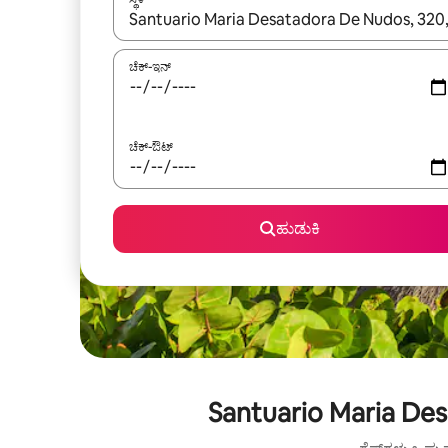
ಫಲಿತಾಂಶಗಳು ಲಭ್ಯವಿರುವಾಗ, ಅಪ್ ಮತ್ತು ಡೌನ್ ಬಾಣದ ಕೀಲಿಗಳೊ
ಚೆಕ್-ಇನ್
ಚೆಕ್-ಔಟ್
ಹುಡುಕಿ
Santuario Maria Des