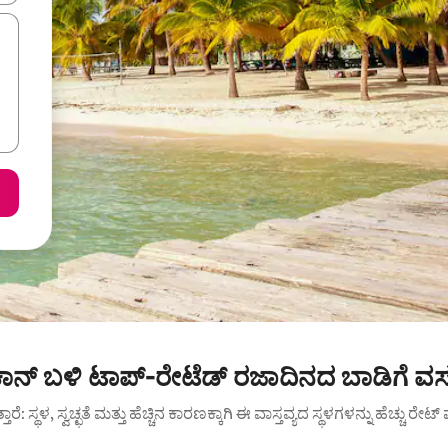
ಾನ್ ಬಳಿ ಟಾಪ್-ರೇಟೆಡ್ ರಜಾದಿನದ ಬಾಡಿಗೆ ವಸ
ುತ್ತಾರೆ: ಸ್ಥಳ, ಸ್ವಚ್ಛತೆ ಮತ್ತು ಹೆಚ್ಚಿನ ಕಾರಣಕ್ಕಾಗಿ ಈ ವಾಸ್ತವ್ಯದ ಸ್ಥಳಗಳನ್ನು ಹೆಚ್ಚು ರೇ