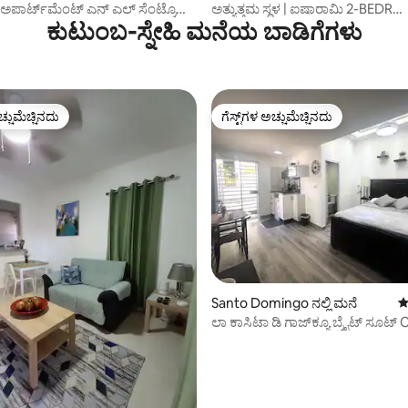
ಕೊ ಅಪಾರ್ಟ್‌ಮೆಂಟ್ ಎನ್ ಎಲ್ ಸೆಂಟ್ರೊ
ಅತ್ಯುತ್ತಮ ಸ್ಥಳ | ಐಷಾರಾಮಿ 2-BEDR
ಕುಟುಂಬ-ಸ್ನೇಹಿ ಮನೆಯ ಬಾಡಿಗೆಗಳು
ಿಟೊ ನ್ಯಾಷನಲ್
ಅಪಾರ್ಟ್‌ಮೆಂಟ್ | ಪೂಲ್ ಮತ್ತು ಜಿಮ್
ಚ್ಚುಮೆಚ್ಚಿನದು
ಗೆಸ್ಟ್‌ಗಳ ಅಚ್ಚುಮೆಚ್ಚಿನದು
ಚ್ಚುಮೆಚ್ಚಿನದು
ಗೆಸ್ಟ್‌ಗಳ ಅಚ್ಚುಮೆಚ್ಚಿನದು
್, 145 ವಿಮರ್ಶೆಗಳು
Santo Domingo ನಲ್ಲಿ ಮನೆ
5
ಲಾ ಕಾಸಿಟಾ ಡಿ ಗಾಜ್‌ಕ್ಯೂ ಬ್ರೈಟ್ ಸೂಟ್ 