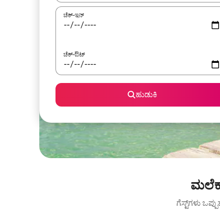
ಚೆಕ್-ಇನ್
ಚೆಕ್-ಔಟ್
ಹುಡುಕಿ
ಮಲೆಕ
ಗೆಸ್ಟ್‌ಗಳು ಒಪ್ಪ