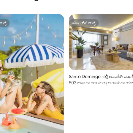
ಸ್ಟ್
ಸೂಪರ್‌ಹೋಸ್ಟ್
ಸ್ಟ್
ಸೂಪರ್‌ಹೋಸ್ಟ್
ಗ್, 83 ವಿಮರ್ಶೆಗಳು
Santo Domingo ನಲ್ಲಿ ಅಪಾರ್ಟ್‌ಮಂ
503 ಅಸಾಧಾರಣ ಮತ್ತು ಆರಾಮದಾಯಕ
ನೋಟವಿರುವ