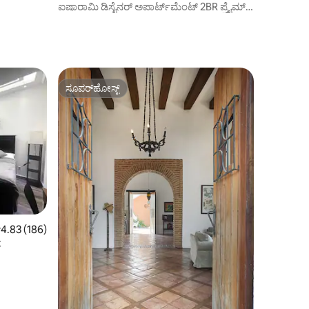
ಐಷಾರಾಮಿ ಡಿಸೈನರ್ ಅಪಾರ್ಟ್‌ಮೆಂಟ್ 2BR ಪ್ರೈಮ್
ಸ್ಯಾಂಟೋ ಡೊಮಿಂಗೊ
ಸೂಪರ್‌ಹೋಸ್ಟ್
ಸೂಪರ್‌ಹೋಸ್ಟ್
 ರಲ್ಲಿ 4.83 ಸರಾಸರಿ ರೇಟಿಂಗ್, 186 ವಿಮರ್ಶೆಗಳು
4.83 (186)
C