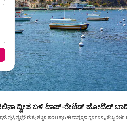
ಟಲಿನಾ ದ್ವೀಪ ಬಳಿ ಟಾಪ್-ರೇಟೆಡ್ ಹೋಟೆಲ್ ಬಾಡ
ುತ್ತಾರೆ: ಸ್ಥಳ, ಸ್ವಚ್ಛತೆ ಮತ್ತು ಹೆಚ್ಚಿನ ಕಾರಣಕ್ಕಾಗಿ ಈ ವಾಸ್ತವ್ಯದ ಸ್ಥಳಗಳನ್ನು ಹೆಚ್ಚು ರೇ