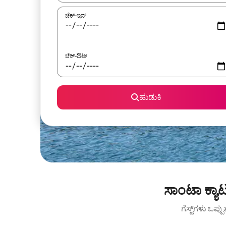
ಚೆಕ್-ಇನ್
ಚೆಕ್-ಔಟ್
ಹುಡುಕಿ
ಸಾಂಟಾ ಕ್ಯಾ
ಗೆಸ್ಟ್‌ಗಳು ಒಪ್ಪ