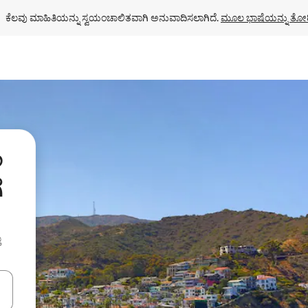
ಕೆಲವು ಮಾಹಿತಿಯನ್ನು ಸ್ವಯಂಚಾಲಿತವಾಗಿ ಅನುವಾದಿಸಲಾಗಿದೆ. 
ಮೂಲ ಭಾಷೆಯನ್ನು ತೋರ
ಿ
ೆ
ು
ಂದಿಗೆ ನ್ಯಾವಿಗೇಟ್ ಮಾಡಿ ಅಥವಾ ಸ್ಪರ್ಶ ಅಥವಾ ಸ್ವೈಪ್ ಗೆಸ್ಚರ್‌ಗಳ ಮೂಲಕ ಅನ್ವೇಷಿಸಿ.