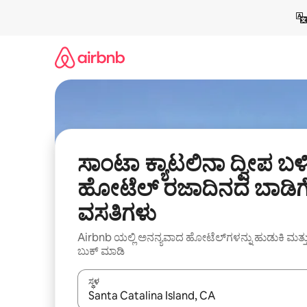
ವಿಷಯಕ್ಕೆ
ಹೋಗಿ
ಸಾಂಟಾ ಕ್ಯಾಟಲಿನಾ ದ್ವೀಪ ಬಳ
ಹೋಟೆಲ್ ರಜಾದಿನದ ಬಾಡಿಗ
ವಸತಿಗಳು
Airbnb ಯಲ್ಲಿ ಅನನ್ಯವಾದ ಹೋಟೆಲ್‌ಗಳನ್ನು ಹುಡುಕಿ ಮತ್ತ
ಬುಕ್ ಮಾಡಿ
ಸ್ಥಳ
ಫಲಿತಾಂಶಗಳು ಲಭ್ಯವಿರುವಾಗ, ಅಪ್ ಮತ್ತು ಡೌನ್ ಬಾಣದ ಕೀಲಿಗಳೊ