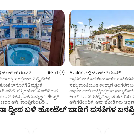
್ಲಿ ಹೋಟೆಲ್ ರೂಮ್
5 ರಲ್ಲಿ 3.71 ಸರಾಸರಿ ರೇಟಿಂಗ್, 7 ವಿಮರ್ಶೆಗಳು
3.71 (7)
Avalon ನಲ್ಲಿ ಹೋಟೆಲ್ ರೂಮ್
ಹಾರಕ್ಕೆ ಸೂಕ್ತವಾದ 2 ಪ್ರೈವೇಟ್
ಕ್ಯಾಟಲಿನಾ ಕೋರ್ಟ್‌ಯಾರ್ಡ್ ಸೂಟ್‌ಗ
ಹೊಂದಿರುವ ಕೋರ್ಟ್‌ಯಾರ್ಡ್ ಕಿಂಗ್
 ಹೋಟೆಲ್‌ನೊಳಗೆ 2 ಪ್ರತ್ಯೇಕ
ನಮ್ಮ ಶಾಂತಿಯುತ ಉದ್ಯಾನ ಅಂಗಳದ ಬಳ
ಿ ಆಗಿದೆ. ಲಿಸ್ಟಿಂಗ್‌ನಲ್ಲಿ ತೋರಿಸಿರುವ
ಅಥವಾ ಲಾಬಿ ಮಟ್ಟದಲ್ಲಿರುವ ನಮ್ಮ ಕೋರ
ೂಮ್‌ಗಳನ್ನು ಒಳಗೊಳ್ಳುತ್ತದೆ. ✦ ಪ್ರತಿ
ಕಿಂಗ್ ರೂಮ್‌ಗಳಲ್ಲಿ ವಿಶ್ರಾಂತಿ ಪಡೆಯಿರಿ
ಚದರ ಅಡಿ, ಕಾಂಪ್ಲಿಮೆಂಟರಿ
ಅಡಿಗಳೊಂದಿಗೆ, ಅವು ಜೋಡಿಗಳು ಅಥವಾ
ನಾ ದ್ವೀಪ ಬಳಿ ಹೋಟೆಲ್ ಬಾಡಿಗೆ ವಸತಿಗಳ ಜನಪ
, ಹೈ ಡೆಫಿನಿಷನ್ ಟಿವಿ, ಸ್ಟ್ಯಾಂಡರ್ಡ್
ಕುಟುಂಬಗಳಿಗೆ ಪರಿಪೂರ್ಣವಾಗಿವೆ. ಐಷಾ
ೆ. ✦ ರೂಮ್‌ಗಳು ಪಕ್ಕದಲ್ಲಿಲ್ಲ
ಬೆಡ್, ಪೂರ್ಣ ಸೋಫಾ ಬೆಡ್ ಮತ್ತು ಸೋ
 ಪರಸ್ಪರ ಪಕ್ಕದಲ್ಲಿಲ್ಲ. ಲಭ್ಯತೆಯ
ಮತ್ತು ಕಲ್ಲಿನ ಟೈಲ್‌ಗಳ ಶವರ್ ಹೊಂದಿರುವ
ಲೆ ಆಗಮನದ ನಂತರ ಸ್ಥಳಗಳನ್ನು
ಶೈಲಿಯ ಬಾತ್‌ರೂಮ್ ಅನ್ನು ಆನಂದಿಸಿ.
್ರಿಯ ಬೆಲೆಯಲ್ಲಿ ✦
ಸೌಕರ್ಯಗಳಲ್ಲಿ 55″ ಸ್ಮಾರ್ಟ್ ಟಿವಿ, ಕ್ಯೂರಿ