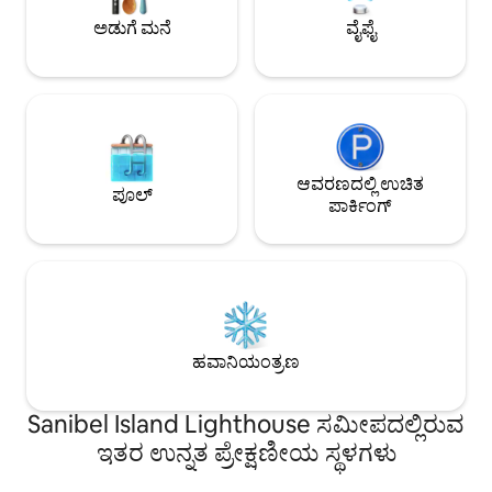
ಕಾಲುವೆಯ ಪೂಲ್ w/ ವೀಕ್ಷಣೆಗಳು! ಕಡಲತೀರದ
ಸುಲಭವನ್ನು ಬಯಸುವ ಸ್
ಅಡುಗೆ ಮನೆ
ವೈಫೈ
ಪ್ರೇರಿತ ವಿಲ್ಲಾ! ದೊಡ್ಡ ಕ್ಯಾಪ್ಟನ್‌ಗಳು ನಡೆಯುತ್ತಾರೆ ಮತ್ತು
ಸೂಕ್ತವಾಗಿದೆ.
ಟಿಕಿ! ನಮ್ಮ ವಿಮರ್ಶೆಗಳನ್ನು ಪರಿಶೀಲಿಸಿ!
ಆವರಣದಲ್ಲಿ ಉಚಿತ
ಪೂಲ್
ಪಾರ್ಕಿಂಗ್
ಹವಾನಿಯಂತ್ರಣ
Sanibel Island Lighthouse ಸಮೀಪದಲ್ಲಿರುವ
ಇತರ ಉನ್ನತ ಪ್ರೇಕ್ಷಣೀಯ ಸ್ಥಳಗಳು