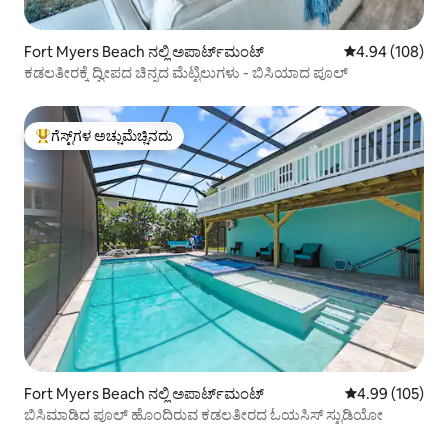
Fort Myers Beach ನಲ್ಲಿ ಅಪಾರ್ಟ್‌ಮಂಟ್
5 ರಲ್ಲಿ 4.94 ಸರಾ
4.94 (108)
ಕಡಲತೀರಕ್ಕೆ ದ್ವೀಪದ ಚಿನ್ನದ ಮೆಟ್ಟಿಲುಗಳು - ಬಿಸಿಯಾದ ಪೂಲ್
ಗೆಸ್ಟ್‌ಗಳ ಅಚ್ಚುಮೆಚ್ಚಿನದು
ಗೆಸ್ಟ್‌ಗಳಿಗೆ ಅತಿ ಹೆಚ್ಚು ಅಚ್ಚುಮೆಚ್ಚಿನದು
Fort Myers Beach ನಲ್ಲಿ ಅಪಾರ್ಟ್‌ಮಂಟ್
5 ರಲ್ಲಿ 4.99 ಸರಾ
4.99 (105)
ಬಿಸಿಮಾಡಿದ ಪೂಲ್ ಹೊಂದಿರುವ ಕಡಲತೀರದ ಓಯಸಿಸ್ ಸ್ಟುಡಿಯೋ