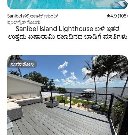
Sanibel ನಲ್ಲಿ ಅಪಾರ್ಟ್‌ಮಂಟ್
5 ರಲ್ಲಿ 4.9 ಸರಾ
4.9 (105)
ಪೂಲ್‌ಸೈಡ್ ಸೊಬಗು!
Sanibel Island Lighthouse ಬಳಿ ಇತರ
ಉತ್ತಮ ಐಷಾರಾಮಿ ರಜಾದಿನದ ಬಾಡಿಗೆ ವಸತಿಗಳು
ಸೂಪರ್‌ಹೋಸ್ಟ್
ಸೂಪರ್‌ಹೋಸ್ಟ್