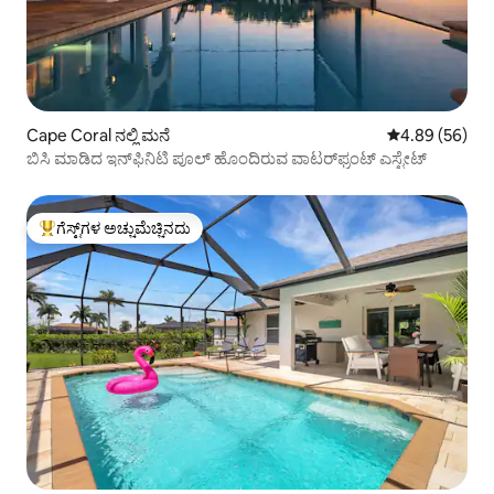
Cape Coral ನಲ್ಲಿ ಮನೆ
5 ರಲ್ಲಿ 4.89 ಸರ
4.89 (56)
ಬಿಸಿ ಮಾಡಿದ ಇನ್‌ಫಿನಿಟಿ ಪೂಲ್ ಹೊಂದಿರುವ ವಾಟರ್‌ಫ್ರಂಟ್ ಎಸ್ಟೇಟ್
ಗೆಸ್ಟ್‌ಗಳ ಅಚ್ಚುಮೆಚ್ಚಿನದು
ಗೆಸ್ಟ್‌ಗಳಿಗೆ ಅತಿ ಹೆಚ್ಚು ಅಚ್ಚುಮೆಚ್ಚಿನದು