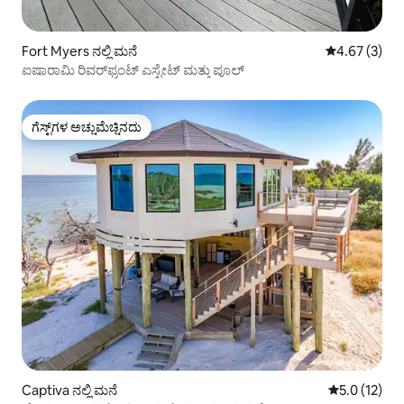
Fort Myers ನಲ್ಲಿ ಮನೆ
5 ರಲ್ಲಿ 4.67 ಸ
4.67 (3)
ಐಷಾರಾಮಿ ರಿವರ್‌ಫ್ರಂಟ್ ಎಸ್ಟೇಟ್ ಮತ್ತು ಪೂಲ್
ಗೆಸ್ಟ್‌ಗಳ ಅಚ್ಚುಮೆಚ್ಚಿನದು
ಗೆಸ್ಟ್‌ಗಳ ಅಚ್ಚುಮೆಚ್ಚಿನದು
Captiva ನಲ್ಲಿ ಮನೆ
5 ರಲ್ಲಿ 5.0 ಸ
5.0 (12)