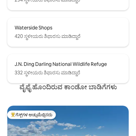
Waterside Shops
420 ಸ್ಥಳೀಯರು ಶಿಫಾರಸು ಮಾಡಿದ್ದಾರೆ
J.N. Ding Darling National Wildlife Refuge
332 ಸ್ಥಳೀಯರು ಶಿಫಾರಸು ಮಾಡಿದ್ದಾರೆ
ವೈಫೈ ಹೊಂದಿರುವ ಕಾಂಡೋ ಬಾಡಿಗೆಗಳು
ಗೆಸ್ಟ್‌ಗಳ ಅಚ್ಚುಮೆಚ್ಚಿನದು
ಗೆಸ್ಟ್‌ಗಳಿಗೆ ಅತಿ ಹೆಚ್ಚು ಅಚ್ಚುಮೆಚ್ಚಿನದು