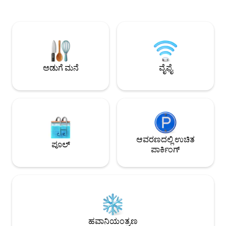
ಮೋಡಿಮಾಡುವ ಸಣ್ಣ ಹಳ್ಳಿ ಲಾಸ್ ಸೆರಿಲ್ಲೋಸ್‌ನಿಂದ 2
ಮ್ಯಾಂಜಾನೋಸ್. ನೀವು ಮೌಂಟ್ ಅನ್ನು ಸಹ
ಮೈಲಿ ಮತ್ತು ಜನಪ್ರಿಯ ಕಲಾತ್ಮಕ ಗಣಿಗಾರಿಕೆ
ಪಡೆಯುತ್ತೀರಿ. ಟೇಲರ್,
ಪಟ್ಟಣವಾದ ಮ್ಯಾಡ್ರಿಡ್‌ನಿಂದ 5 ಮೈಲಿ
ಸಿಲ್ಹೌಟ್ ಮಾಡಲಾಗಿದೆ. ಇದು ಅಂತಿಮ ಎತ್ತರದ
ದೂರದಲ್ಲಿರುತ್ತೀರಿ. ನೀವು ಬಾಗಿಲಿನ ಹೊರಗೆ ಹೈಕಿಂಗ್
ಮರುಭೂಮಿ ಗ್ಲ್ಯಾಂಪಿಂ
ಮಾಡಬಹುದು ಮತ್ತು ಈ ಪ್ರಪಂಚದ ಹೊರಗಿನ
ಒಳಾಂಗಣ ಕೊಳಾಯಿ, ಶಾಖ
ನಕ್ಷತ್ರಗಳನ್ನು ನೋಡುವುದನ್ನು ಮತ್ತು ಅದ್ಭುತ
ಬೆಡ್. ವೈಯಕ್ತಿಕ ಬಾಣಸಿಗ ಮತ್ತು ಮಸಾಜ್ ಥೆರಪಿಸ್ಟ್
ಸೂರ್ಯೋದಯ ಮತ್ತು ಸೂರ್ಯಾಸ್ತಗಳನ್ನು
ಸೇವೆಗಳು ಸ್ಥಳದಲ್ಲಿ ಲಭ್ಯ.
ಅಡುಗೆ ಮನೆ
ವೈಫೈ
ಆನಂದಿಸಬಹುದು!
ಆವರಣದಲ್ಲಿ ಉಚಿತ
ಪೂಲ್
ಪಾರ್ಕಿಂಗ್
ಹವಾನಿಯಂತ್ರಣ