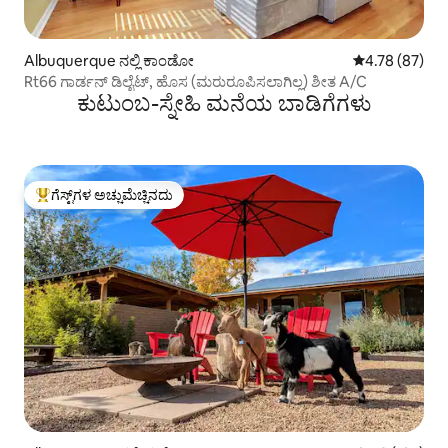
Albuquerque ನಲ್ಲಿ ಕಾಂಡೋ
5 ರಲ್ಲಿ 4.78 ಸರ
4.78 (87)
Rt66 ಗಾರ್ಡನ್ ಡಿಲೈಟ್, ಹೊಸ (ಮರುರೂಪಿಸಲಾಗಿಲ್ಲ) ಶೀತ A/C
ಕುಟುಂಬ-ಸ್ನೇಹಿ ಮನೆಯ ಬಾಡಿಗೆಗಳು
ಗೆಸ್ಟ್‌ಗಳ ಅಚ್ಚುಮೆಚ್ಚಿನದು
ಗೆಸ್ಟ್‌ಗಳಿಗೆ ಅತಿ ಹೆಚ್ಚು ಅಚ್ಚುಮೆಚ್ಚಿನದು