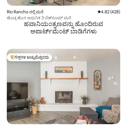
Rio Rancho ನಲ್ಲಿ ಮನೆ
5 ರಲ್ಲಿ 4.82 ಸರಾ
4.82 (428)
ಹೊಚ್ಚ ಹೊಸ ಆಧುನಿಕ 3 ಬೆಡ್‌ರೂಮ್ ಮನೆ
ಹವಾನಿಯಂತ್ರಣವನ್ನು ಹೊಂದಿರುವ
ಅಪಾರ್ಟ್‌ಮೆಂಟ್‌ ಬಾಡಿಗೆಗಳು
ಗೆಸ್ಟ್‌ಗಳ ಅಚ್ಚುಮೆಚ್ಚಿನದು
ಗೆಸ್ಟ್‌ಗಳಿಗೆ ಅತಿ ಹೆಚ್ಚು ಅಚ್ಚುಮೆಚ್ಚಿನದು