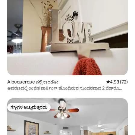
Albuquerque ನಲ್ಲಿ ಕಾಂಡೋ
5 ರಲ್ಲಿ 4.93 ಸರ
4.93 (72)
ಆವರಣದಲ್ಲಿ ಉಚಿತ ಪಾರ್ಕಿಂಗ್ ಹೊಂದಿರುವ ಸುಂದರವಾದ 2 ಬೆಡ್‌ರೂಮ್
ಕಾಂಡೋ.
ಗೆಸ್ಟ್‌ಗಳ ಅಚ್ಚುಮೆಚ್ಚಿನದು
ಗೆಸ್ಟ್‌ಗಳ ಅಚ್ಚುಮೆಚ್ಚಿನದು