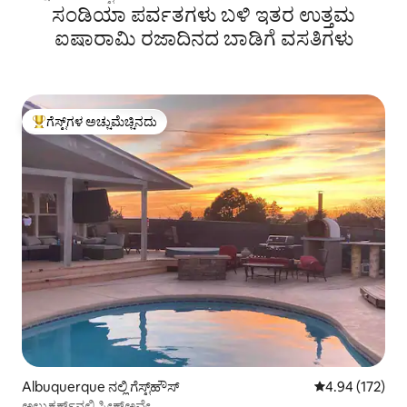
ಸಂಡಿಯಾ ಪರ್ವತಗಳು ಬಳಿ ಇತರ ಉತ್ತಮ
ಐಷಾರಾಮಿ ರಜಾದಿನದ ಬಾಡಿಗೆ ವಸತಿಗಳು
ಗೆಸ್ಟ್‌ಗಳ ಅಚ್ಚುಮೆಚ್ಚಿನದು
ಗೆಸ್ಟ್‌ಗಳಿಗೆ ಅತಿ ಹೆಚ್ಚು ಅಚ್ಚುಮೆಚ್ಚಿನದು
Albuquerque ನಲ್ಲಿ ಗೆಸ್ಟ್‌ಹೌಸ್
5 ರಲ್ಲಿ 4.94 ಸರಾ
4.94 (172)
ಅಲ್ಬುಕರ್ಕ್‌ನಲ್ಲಿ ಸ್ನೀಕ್‌ಅವೇ