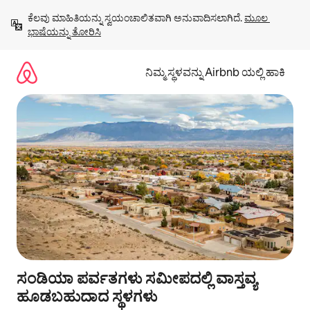
ವಿಷಯಕ್ಕೆ
ಕೆಲವು ಮಾಹಿತಿಯನ್ನು ಸ್ವಯಂಚಾಲಿತವಾಗಿ ಅನುವಾದಿಸಲಾಗಿದೆ. 
ಮೂಲ 
ಹೋಗಿ
ಭಾಷೆಯನ್ನು ತೋರಿಸಿ
ನಿಮ್ಮ ಸ್ಥಳವನ್ನು Airbnb ಯಲ್ಲಿ ಹಾಕಿ
ಸಂಡಿಯಾ ಪರ್ವತಗಳು ಸಮೀಪದಲ್ಲಿ ವಾಸ್ತವ್ಯ
ಹೂಡಬಹುದಾದ ಸ್ಥಳಗಳು