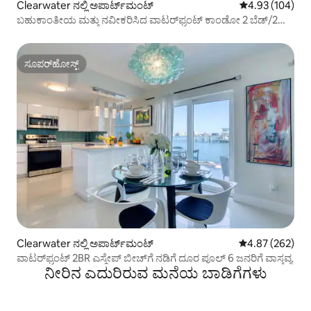
Clearwater ನಲ್ಲಿ ಅಪಾರ್ಟ್‌ಮಂಟ್
5 ರಲ್ಲಿ 4.93 ಸರಾ
4.93 (104)
ಬಹುಕಾಂತೀಯ ಮತ್ತು ನವೀಕರಿಸಿದ ವಾಟರ್‌ಫ್ರಂಟ್ ಕಾಂಡೋ 2 ಬೆಡ್/2
ಸ್ನಾನಗೃಹ
ಸೂಪರ್‌ಹೋಸ್ಟ್
ಸೂಪರ್‌ಹೋಸ್ಟ್
Clearwater ನಲ್ಲಿ ಅಪಾರ್ಟ್‌ಮಂಟ್
5 ರಲ್ಲಿ 4.87 ಸರಾ
4.87 (262)
ವಾಟರ್‌ಫ್ರಂಟ್ 2BR ಎಸ್ಕೇಪ್ ಬೀಚ್‌ಗೆ ನಡಿಗೆ ದೂರ ಪೂಲ್ 6 ಜನರಿಗೆ ವಾಸ್ತವ್ಯ
ನೀರಿನ ಎದುರಿರುವ ಮನೆಯ ಬಾಡಿಗೆಗಳು