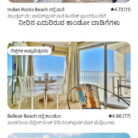
Indian Rocks Beach ನಲ್ಲಿ ಮನೆ
5 ರಲ್ಲಿ 4.73 ಸ
4.73 (11)
ಟ್ರಾಂಕ್ವಿಲ್ ಬೇ: ವಾಟರ್‌ಫ್ರಂಟ್ ಮನೆ ಹೀಟೆಡ್ ಪೂಲ್‌ನೊಂದಿಗೆ
ನೀರಿನ ಎದುರಿರುವ ಕಾಂಡೋ ಬಾಡಿಗೆಗಳು
ಗೆಸ್ಟ್‌ಗಳ ಅಚ್ಚುಮೆಚ್ಚಿನದು
ಗೆಸ್ಟ್‌ಗಳ ಅಚ್ಚುಮೆಚ್ಚಿನದು
Belleair Beach ನಲ್ಲಿ ಕಾಂಡೋ
5 ರಲ್ಲಿ 4.86 ಸರ
4.86 (77)
ಮರಳಿನಿಂದ ಬೆಲ್ಲೀರ್ ಬೀಚ್ 215 ಬೀಚ್‌ಫ್ರಂಟ್ ಜೆಮ್ ಮೆಟ್ಟಿಲುಗಳು