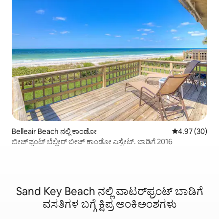
Belleair Beach ನಲ್ಲಿ ಕಾಂಡೋ
5 ರಲ್ಲಿ 4.97 ಸರ
4.97 (30)
ಬೀಚ್‌ಫ್ರಂಟ್ ಬೆಲ್ಲೀರ್ ಬೀಚ್ ಕಾಂಡೋ ಎಸ್ಟೇಟ್. ಬಾಡಿಗೆ 2016
Sand Key Beach ನಲ್ಲಿ ವಾಟರ್‌ಫ್ರಂಟ್‌ ಬಾಡಿಗೆ
ವಸತಿಗಳ ಬಗ್ಗೆ ಕ್ಷಿಪ್ರ ಅಂಕಿಅಂಶಗಳು