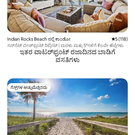
Indian Rocks Beach ನಲ್ಲಿ ಕಾಂಡೋ
5 ರಲ್ಲಿ 5 ಸರ
5 (118)
ಸನ್‌ಸೆಟ್ ಬೀಚ್‌ಫ್ರಂಟ್ ರಿಟ್ರೀಟ್ | ಮರಳು ಮತ್ತು 5*ಗಳಿಗೆ ಕೆಲವೇ ಹೆಜ್ಜೆಗಳು
ಇತರ ವಾಟರ್‌ಫ್ರಂಟ್ ರಜಾದಿನದ ಬಾಡಿಗೆ
ವಸತಿಗಳು
ಗೆಸ್ಟ್‌ಗಳ ಅಚ್ಚುಮೆಚ್ಚಿನದು
ಗೆಸ್ಟ್‌ಗಳ ಅಚ್ಚುಮೆಚ್ಚಿನದು