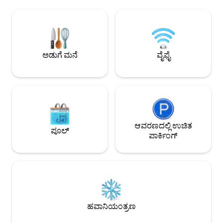
ಸುಲಭ ನಡಿಗೆಯನ್ನು ಆ
ಪ್ರಕಾಶಮಾನವಾದ ಮತ್ತು ಸುಂದರವಾದ ಊಟ ಮತ್ತು
ಟೆನಿಸ್, ಬ್ಯಾಸ್ಕೆಟ್‌ಬ
ಲಿವಿಂಗ್ ರೂಮ್‌ಗಳನ್ನು ನೀಡುತ್ತದೆ. ವಿಶ್ರಾಂತಿ
ರಸ್ತೆಯ ಆಚೆ ಇರುವ ಬ್ರೌ
ಪಡೆಯಲು ಮತ್ತು ಸೂರ್ಯಾಸ್ತವನ್ನು ವೀಕ್ಷಿಸಲು ಖಾಸಗಿ
ಪ್ರವೇಶವನ್ನು ಆನಂದಿಸ
ಬಾಲ್ಕನಿ. ಕಡಲತೀರದ ರಿಯಾಯಿತಿಗಳಲ್ಲಿ ಸಮುದ್ರ
ಮತ್ತು ರೆಸ್ಟೋರೆಂಟ್‌ಗ
ಕಯಾಕ್‌ಗಳು, ಜೆಟ್ ಸ್ಕೀಗಳು, ಬೋಟಿಂಗ್ ಮತ್ತು
ಫ್ಲೋರಿಡಾದ ಗಲ್ಫ್ ಕರಾವ
ಹೆಚ್ಚಿನವು ಸೇರಿವೆ.
ಅಡುಗೆ ಮನೆ
ವೈಫೈ
ಸಾಹಸವನ್ನು ಬಯಸುವ ಕ
ಸೂಕ್ತವಾಗಿದೆ.
ಆವರಣದಲ್ಲಿ ಉಚಿತ
ಪೂಲ್
ಪಾರ್ಕಿಂಗ್
ಹವಾನಿಯಂತ್ರಣ