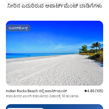
ನೀರಿನ ಎದುರಿರುವ ಅಪಾರ್ಟ್‌ಮೆಂಟ್ ಬಾಡಿಗೆಗಳು
ಸೂಪರ್‌ಹೋಸ್ಟ್
ಸೂಪರ್‌ಹೋಸ್ಟ್
Indian Rocks Beach ನಲ್ಲಿ ಅಪಾರ್ಟ್‌ಮಂಟ್
5 ರಲ್ಲಿ 4.85 ಸರಾ
4.85 (105)
ಕಡಲತೀರದ ಖಾಸಗಿ ಕಡಲತೀರದ ವಿಹಾರಕ್ಕೆ 10 ಹಂತಗಳು