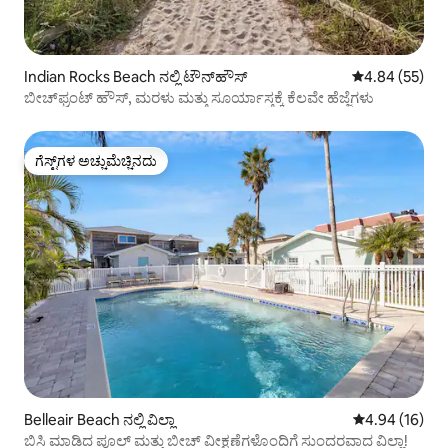
Indian Rocks Beach ನಲ್ಲಿ ಟೌನ್‌ಹೌಸ್
5 ರಲ್ಲಿ 4.84 ಸರ
4.84 (55)
ಬೀಚ್‌ಫ್ರಂಟ್ ಹೌಸ್, ಮರಳು ಮತ್ತು ಸೂರ್ಯಾಸ್ತಕ್ಕೆ ಕೆಲವೇ ಹೆಜ್ಜೆಗಳು
ಗೆಸ್ಟ್‌ಗಳ ಅಚ್ಚುಮೆಚ್ಚಿನದು
ಗೆಸ್ಟ್‌ಗಳ ಅಚ್ಚುಮೆಚ್ಚಿನದು
Belleair Beach ನಲ್ಲಿ ವಿಲ್ಲಾ
5 ರಲ್ಲಿ 4.94 ಸರ
4.94 (16)
ಬಿಸಿ ಮಾಡಿದ ಪೂಲ್ ಮತ್ತು ಬೀಚ್ ವೀಕ್ಷಣೆಗಳೊಂದಿಗೆ ಸುಂದರವಾದ ವಿಲ್ಲಾ!