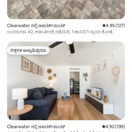
Clearwater ನಲ್ಲಿ ಅಪಾರ್ಟ್‌ಮಂಟ್
5 ರಲ್ಲಿ 4.95 ಸರಾ
4.95 (127)
ಲಂಗರುಗಳು #2, ಕಡಲತೀರಕ್ಕೆ ನಡೆಯಿರಿ, 1 ಹಾಸಿಗೆ/1 ಸ್ನಾನದ ಕೋಣೆ.
ಗೆಸ್ಟ್‌ಗಳ ಅಚ್ಚುಮೆಚ್ಚಿನದು
ಗೆಸ್ಟ್‌ಗಳ ಅಚ್ಚುಮೆಚ್ಚಿನದು
Clearwater ನಲ್ಲಿ ಅಪಾರ್ಟ್‌ಮಂಟ್
5 ರಲ್ಲಿ 4.92 ಸರಾ
4.92 (139)