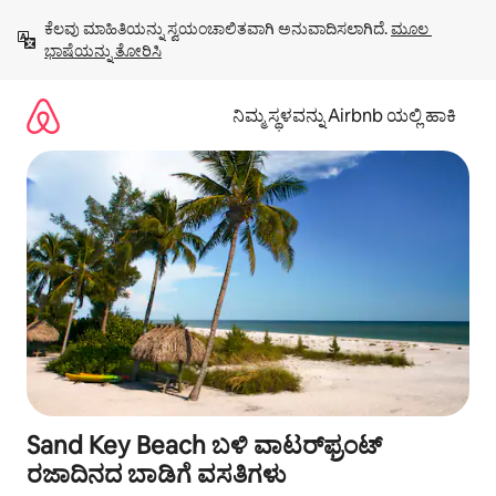
ವಿಷಯಕ್ಕೆ
ಕೆಲವು ಮಾಹಿತಿಯನ್ನು ಸ್ವಯಂಚಾಲಿತವಾಗಿ ಅನುವಾದಿಸಲಾಗಿದೆ. 
ಮೂಲ 
ಹೋಗಿ
ಭಾಷೆಯನ್ನು ತೋರಿಸಿ
ನಿಮ್ಮ ಸ್ಥಳವನ್ನು Airbnb ಯಲ್ಲಿ ಹಾಕಿ
Sand Key Beach ಬಳಿ ವಾಟರ್‌ಫ್ರಂಟ್
ರಜಾದಿನದ ಬಾಡಿಗೆ ವಸತಿಗಳು