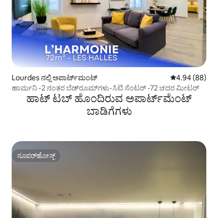
Lourdes ನಲ್ಲಿ ಅಪಾರ್ಟ್‌ಮಂಟ್
5 ರಲ್ಲಿ 4.94 ಸರ
4.94 (88)
ಹಾರ್ಮನಿ -2 ನಂತರ ಬೆಡ್‌ರೂಮ್‌ಗಳು-ಸಿಟಿ ಸೆಂಟರ್ -72 ಚದರ ಮೀಟರ್
ಹಾಟ್ ಟಬ್ ಹೊಂದಿರುವ ಅಪಾರ್ಟ್‌ಮೆಂಟ್
ಬಾಡಿಗೆಗಳು
ಸೂಪರ್‌ಹೋಸ್ಟ್
ಸೂಪರ್‌ಹೋಸ್ಟ್