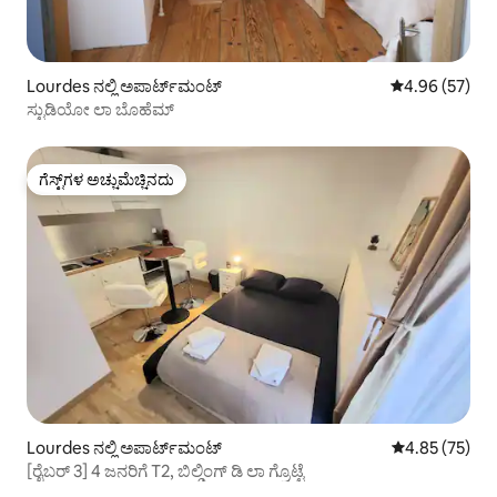
Lourdes ನಲ್ಲಿ ಅಪಾರ್ಟ್‌ಮಂಟ್
5 ರಲ್ಲಿ 4.96 ಸರ
4.96 (57)
ಸ್ಟುಡಿಯೋ ಲಾ ಬೊಹೆಮ್
ಗೆಸ್ಟ್‌ಗಳ ಅಚ್ಚುಮೆಚ್ಚಿನದು
ಗೆಸ್ಟ್‌ಗಳ ಅಚ್ಚುಮೆಚ್ಚಿನದು
Lourdes ನಲ್ಲಿ ಅಪಾರ್ಟ್‌ಮಂಟ್
5 ರಲ್ಲಿ 4.85 ಸರ
4.85 (75)
[ರೈಬರ್ 3] 4 ಜನರಿಗೆ T2, ಬಿಲ್ಡಿಂಗ್ ಡಿ ಲಾ ಗ್ರೊಟ್ಟೆ