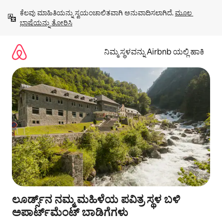
ವಿಷಯಕ್ಕೆ
ಕೆಲವು ಮಾಹಿತಿಯನ್ನು ಸ್ವಯಂಚಾಲಿತವಾಗಿ ಅನುವಾದಿಸಲಾಗಿದೆ. 
ಮೂಲ 
ಹೋಗಿ
ಭಾಷೆಯನ್ನು ತೋರಿಸಿ
ನಿಮ್ಮ ಸ್ಥಳವನ್ನು Airbnb ಯಲ್ಲಿ ಹಾಕಿ
ಲೂರ್ಡ್ಸ್‌ನ ನಮ್ಮ ಮಹಿಳೆಯ ಪವಿತ್ರ ಸ್ಥಳ ಬಳಿ
ಅಪಾರ್ಟ್‌ಮೆಂಟ್ ಬಾಡಿಗೆಗಳು