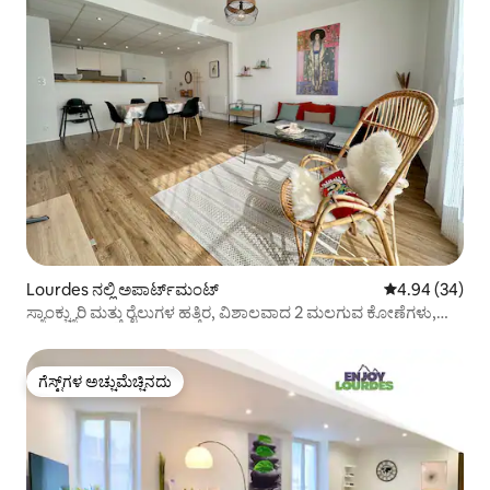
Lourdes ನಲ್ಲಿ ಅಪಾರ್ಟ್‌ಮಂಟ್
5 ರಲ್ಲಿ 4.94 ಸರ
4.94 (34)
ಸ್ಯಾಂಕ್ಚ್ಯುರಿ ಮತ್ತು ರೈಲುಗಳ ಹತ್ತಿರ, ವಿಶಾಲವಾದ 2 ಮಲಗುವ ಕೋಣೆಗಳು,
ವೈಫೈ
ಗೆಸ್ಟ್‌ಗಳ ಅಚ್ಚುಮೆಚ್ಚಿನದು
ಗೆಸ್ಟ್‌ಗಳ ಅಚ್ಚುಮೆಚ್ಚಿನದು