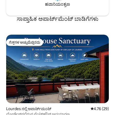
ಹವಾನಿಯಂತ್ರಣ
ಸಾಪ್ತಾಹಿಕ ಅಪಾರ್ಟ್‌ಮೆಂಟ್ ಬಾಡಿಗೆಗಳು
ಗೆಸ್ಟ್‌ಗಳ ಅಚ್ಚುಮೆಚ್ಚಿನದು
ಗೆಸ್ಟ್‌ಗಳ ಅಚ್ಚುಮೆಚ್ಚಿನದು
Lourdes ನಲ್ಲಿ ಅಪಾರ್ಟ್‌ಮಂಟ್
5 ರಲ್ಲಿ 4.76 ಸರ
4.76 (29)
ಲೋರ್ಡೆಸ್‌ನಲ್ಲಿರುವ ಪೆಂಟ್‌ಹೌಸ್ ಅಭಯಾರಣ್ಯ