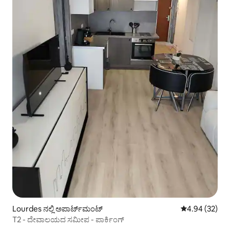
Lourdes ನಲ್ಲಿ ಅಪಾರ್ಟ್‌ಮಂಟ್
5 ರಲ್ಲಿ 4.94 ಸರ
4.94 (32)
T2 - ದೇವಾಲಯದ ಸಮೀಪ - ಪಾರ್ಕಿಂಗ್