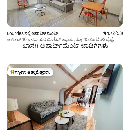
Lourdes ನಲ್ಲಿ ಅಪಾರ್ಟ್‌ಮಂಟ್
5 ರಲ್ಲಿ 4.72 ಸರ
4.72 (53)
ಆರ್ಕೇಡ್ 10 ಜನರು 500 ಮೀಟರ್ ಅಭಯಾರಣ್ಯ 115 ಮೀಟರ್2 ವೈಫೈ
ಖಾಸಗಿ ಅಪಾರ್ಟ್‌ಮೆಂಟ್ ಬಾಡಿಗೆಗಳು
ಗೆಸ್ಟ್‌ಗಳ ಅಚ್ಚುಮೆಚ್ಚಿನದು
ಗೆಸ್ಟ್‌ಗಳಿಗೆ ಅತಿ ಹೆಚ್ಚು ಅಚ್ಚುಮೆಚ್ಚಿನದು