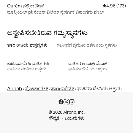
Ourém ನಲ್ಲಿ ಕಾಟೇಜ್
5 ರಲ್ಲಿ 4.96 ಸರಾ
4.96 (173)
ಮಾನ್ರಿಯಲ್ pt ನೇಚರ್ ವಿಲೇಜ್ ನೈಸರ್ಗಿಕ ವಿಹಂಗಮ ಪೂಲ್
ಅನ್ವೇಷಿಸಬೇಕಿರುವ ಗಮ್ಯಸ್ಥಾನಗಳು
ಇತರ ರೀತಿಯ ವಾಸ್ತವ್ಯಗಳು
ಸಮೀಪದ ಪ್ರಮುಖ ದರ್ಶನೀಯ ಸ್ಥಳಗಳು
ಕುಟುಂಬ-ಸ್ನೇಹಿ ಬಾಡಿಗೆಗಳು
ಬಾಡಿಗೆಗೆ ಅಪಾರ್ಟ್‌ಮೆಂಟ್‌
ಫಾತಿಮಾ ದೇವಿಯ ಆಶ್ರಯ
ಫಾತಿಮಾ ದೇವಿಯ ಆಶ್ರಯ
Airbnb
ಪೋರ್ಚುಗಲ್
ಸಾಂಟಾರೆಮ್
ಫಾತಿಮಾ ದೇವಿಯ ಆಶ್ರಯ
© 2026 Airbnb, Inc.
ಗೌಪ್ಯತೆ
ನಿಯಮಗಳು