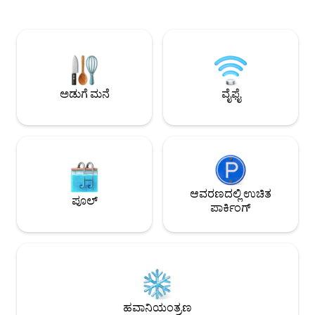
ಅಂಗಡಿಗಳು ಮತ್ತು ರೆಸ್ಟೋರೆಂಟ್‌ಗಳಿಗೆ ಹತ್ತಿರವಿರುವ
ಟೆರೇಸ್ • ಸಂಪೂರ್ಣವಾಗಿ ಸುಸಜ್ಜಿತ ಅಡುಗೆಮನೆ –
ಫಾಟಿಮಾ ಮಧ್ಯಭಾಗದಲ್ಲಿರುವ ಅಪಾರ್ಟ್‌ಮೆಂಟ್,
ಅಲ್ಪಾವಧಿಯ ಅಥವಾ ದೀ
ಅಭಯಾರಣ್ಯಕ್ಕೆ 7 ನಿಮಿಷಗಳ ನಡಿಗೆ. ಕನಿಷ್ಠ 2 ರಾತ್ರಿಗಳ
ಸೂಕ್ತವಾಗಿದೆ • ಹೆಚ್ಚುವರಿ ಗೆಸ್ಟ್‌ಗಳಿಗೆ
ವಾಸ್ತವ್ಯ (ಹೆಚ್ಚಿನ ಋತು) ದೀರ್ಘಾವಧಿಯ
ಆರಾಮದಾಯಕವಾದ ಸೋಫ
ವಾಸ್ತವ್ಯಗಳಿಗೆ ರಿಯಾಯಿತಿಗಳು ಅನ್ವಯಿಸುತ್ತವೆ. *
ಹೊಂದಿಕೊಳ್ಳುವ ಸಮಯ
ಮಧ್ಯಾಹ್ನ 12 ಗಂಟೆಗೆ ಚೆಕ್-ಇನ್ - € 15 *ತಡವಾಗಿ
ಇನ್ • ಪ್ರಶಾಂತ ಪ್ರದೇಶ, ಆದರೂ ಕೇಂದ್ರ –
ಚೆಕ್-ಔಟ್ ಮಧ್ಯಾಹ್ನ 2 ಗಂಟೆ - € 25 * ವಿನಂತಿಯ
ರೆಸ್ಟೋರೆಂಟ್‌ಗಳು, ಸೂಪ
ಅಡುಗೆ ಮನೆ
ವೈಫೈ
ಮೇರೆಗೆ, ಲಭ್ಯವಿದ್ದರೆ.
ಸ್ಥಳೀಯ ದೃಶ್ಯಗಳ ಬಳಿ
ಆವರಣದಲ್ಲಿ ಉಚಿತ
ಪೂಲ್
ಪಾರ್ಕಿಂಗ್
ಹವಾನಿಯಂತ್ರಣ