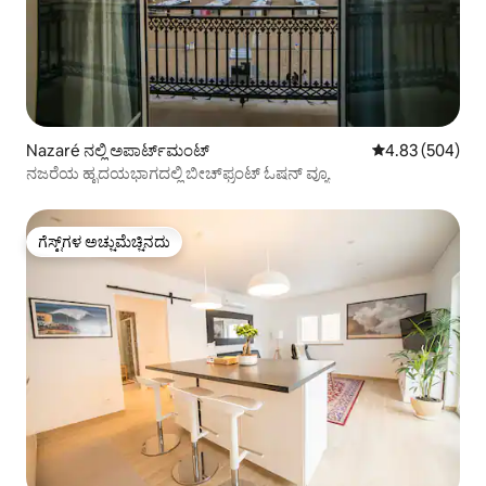
Nazaré ನಲ್ಲಿ ಅಪಾರ್ಟ್‌ಮಂಟ್
5 ರಲ್ಲಿ 4.83 ಸರಾ
4.83 (504)
ನಜರೆಯ ಹೃದಯಭಾಗದಲ್ಲಿ ಬೀಚ್‌ಫ್ರಂಟ್ ಓಷನ್ ವ್ಯೂ
ಗೆಸ್ಟ್‌ಗಳ ಅಚ್ಚುಮೆಚ್ಚಿನದು
ಗೆಸ್ಟ್‌ಗಳ ಅಚ್ಚುಮೆಚ್ಚಿನದು