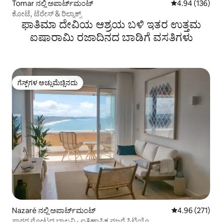
Tomar ನಲ್ಲಿ ಅಪಾರ್ಟ್‌ಮಂಟ್
5 ರಲ್ಲಿ 4.94 ಸರಾ
4.94 (136)
ಕೋಟೆ, ಟೆರೇಸ್ & ರಿಲ್ಯಾಕ್ಸ್
ಫಾತಿಮಾ ದೇವಿಯ ಆಶ್ರಯ ಬಳಿ ಇತರ ಉತ್ತಮ
ಐಷಾರಾಮಿ ರಜಾದಿನದ ಬಾಡಿಗೆ ವಸತಿಗಳು
ಗೆಸ್ಟ್‌ಗಳ ಅಚ್ಚುಮೆಚ್ಚಿನದು
ಗೆಸ್ಟ್‌ಗಳ ಅಚ್ಚುಮೆಚ್ಚಿನದು
Nazaré ನಲ್ಲಿ ಅಪಾರ್ಟ್‌ಮಂಟ್
5 ರಲ್ಲಿ 4.96 ಸರಾ
4.96 (271)
ಸಾಗರ ನೋಟದ ಬಾಲ್ಕನಿ · ಐತಿಹಾಸಿಕ ನಜರೆ ಸಿಟಿಯೊ