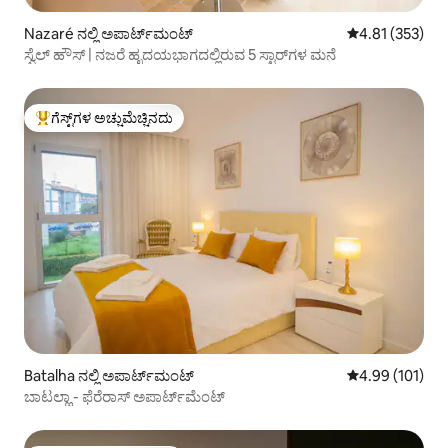
Nazaré ನಲ್ಲಿ ಅಪಾರ್ಟ್‌ಮಂಟ್
5 ರಲ್ಲಿ 4.81 ಸರಾ
4.81 (353)
ಸ್ವೆಲ್ ಹೌಸ್ | ನಜರೆ ಹೃದಯಭಾಗದಲ್ಲಿರುವ 5 ಸ್ಟಾರ್‌ಗಳ ಮನೆ
ಗೆಸ್ಟ್‌ಗಳ ಅಚ್ಚುಮೆಚ್ಚಿನದು
ಗೆಸ್ಟ್‌ಗಳಿಗೆ ಅತಿ ಹೆಚ್ಚು ಅಚ್ಚುಮೆಚ್ಚಿನದು
Batalha ನಲ್ಲಿ ಅಪಾರ್ಟ್‌ಮಂಟ್
5 ರಲ್ಲಿ 4.99 ಸರಾ
4.99 (101)
ಬಾಟಲ್ಹಾ - ಫೆರೆರಾಸ್ ಅಪಾರ್ಟ್‌ಮೆಂಟ್