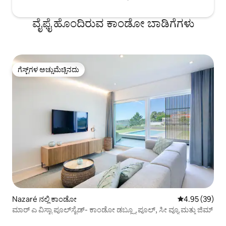
ವೈಫೈ ಹೊಂದಿರುವ ಕಾಂಡೋ ಬಾಡಿಗೆಗಳು
ಗೆಸ್ಟ್‌ಗಳ ಅಚ್ಚುಮೆಚ್ಚಿನದು
ಗೆಸ್ಟ್‌ಗಳ ಅಚ್ಚುಮೆಚ್ಚಿನದು
Nazaré ನಲ್ಲಿ ಕಾಂಡೋ
5 ರಲ್ಲಿ 4.95 ಸರ
4.95 (39)
ಮಾರ್ ಎ ವಿಸ್ಟಾ ಪೂಲ್‌ಸೈಡ್- ಕಾಂಡೋ ಡಬ್ಲ್ಯೂ ಪೂಲ್, ಸೀ ವ್ಯೂ ಮತ್ತು ಜಿಮ್