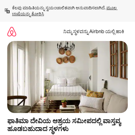
ವಿಷಯಕ್ಕೆ
ಕೆಲವು ಮಾಹಿತಿಯನ್ನು ಸ್ವಯಂಚಾಲಿತವಾಗಿ ಅನುವಾದಿಸಲಾಗಿದೆ. 
ಮೂಲ 
ಹೋಗಿ
ಭಾಷೆಯನ್ನು ತೋರಿಸಿ
ನಿಮ್ಮ ಸ್ಥಳವನ್ನು Airbnb ಯಲ್ಲಿ ಹಾಕಿ
ಫಾತಿಮಾ ದೇವಿಯ ಆಶ್ರಯ ಸಮೀಪದಲ್ಲಿ ವಾಸ್ತವ್ಯ
ಹೂಡಬಹುದಾದ ಸ್ಥಳಗಳು