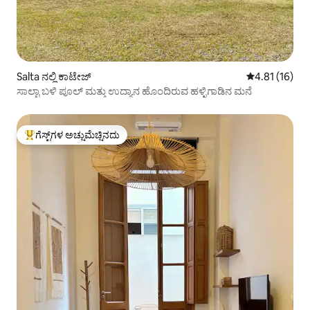
Salta ನಲ್ಲಿ ಕಾಟೇಜ್
5 ರಲ್ಲಿ 4.81 ಸರ
4.81 (16)
ಸಾಲ್ಟಾ ಬಳಿ ಪೂಲ್ ಮತ್ತು ಉದ್ಯಾನ ಹೊಂದಿರುವ ಹಳ್ಳಿಗಾಡಿನ ಮನೆ
ಗೆಸ್ಟ್‌ಗಳ ಅಚ್ಚುಮೆಚ್ಚಿನದು
ಗೆಸ್ಟ್‌ಗಳಿಗೆ ಅತಿ ಹೆಚ್ಚು ಅಚ್ಚುಮೆಚ್ಚಿನದು