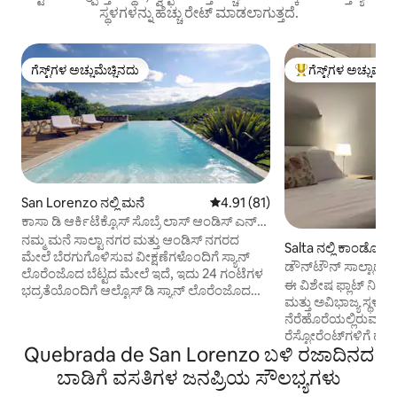
ಸ್ಥಳಗಳನ್ನು ಹೆಚ್ಚು ರೇಟ್ ಮಾಡಲಾಗುತ್ತದೆ.
ಗೆಸ್ಟ್‌ಗಳ ಅಚ್ಚುಮೆಚ್ಚಿನದು
ಗೆಸ್ಟ್‌ಗಳ ಅಚ್ಚುಮೆಚ್
ಗೆಸ್ಟ್‌ಗಳ ಅಚ್ಚುಮೆಚ್ಚಿನದು
ಗೆಸ್ಟ್‌ಗಳಿಗೆ ಅತಿ ಹೆಚ್ಚು
San Lorenzo ನಲ್ಲಿ ಮನೆ
5 ರಲ್ಲಿ 4.91 ಸರಾಸರಿ ರೇಟಿಂಗ್, 81 ವಿ
4.91 (81)
ಕಾಸಾ ಡಿ ಆರ್ಕಿಟೆಕ್ಟೊಸ್ ಸೊಬ್ರೆ ಲಾಸ್ ಆಂಡಿಸ್ ಎನ್
ಸ್ಯಾನ್ ಲೊರೆಂಜೊ
ನಮ್ಮ ಮನೆ ಸಾಲ್ಟಾ ನಗರ ಮತ್ತು ಆಂಡಿಸ್ ನಗರದ
Salta ನಲ್ಲಿ ಕಾಂಡೋ
ಮೇಲೆ ಬೆರಗುಗೊಳಿಸುವ ವೀಕ್ಷಣೆಗಳೊಂದಿಗೆ ಸ್ಯಾನ್
ಡೌನ್‌ಟೌನ್ ಸಾಲ್ಟಾದಲ್
ಲೊರೆಂಜೊದ ಬೆಟ್ಟದ ಮೇಲೆ ಇದೆ, ಇದು 24 ಗಂಟೆಗಳ
ಸ್ಟುಡಿಯೋ
ಈ ವಿಶೇಷ ಫ್ಲಾಟ್ ನಿಮ್ಮ 
ಭದ್ರತೆಯೊಂದಿಗೆ ಆಲ್ಟೊಸ್ ಡಿ ಸ್ಯಾನ್ ಲೊರೆಂಜೊದ
ಮತ್ತು ಅವಿಭಾಜ್ಯ ಸ್ಥಳವನ್
ವಿಶೇಷ ಕಂಟ್ರಿ ಕ್ಲಬ್‌ನಲ್ಲಿದೆ. ಭದ್ರತೆ. ನಮ್ಮ ಮನೆಯ
ನೆರೆಹೊರೆಯಲ್ಲಿರುವ ಇದ
ವೈಶಿಷ್ಟ್ಯಗಳು: ಎತ್ತರದ ಛಾವಣಿಗಳು ಮತ್ತು
ರೆಸ್ಟೋರೆಂಟ್‌ಗಳಿಗೆ 
ಉಸಿರುಕಟ್ಟಿಸುವ ವೀಕ್ಷಣೆಗಳನ್ನು ಹೊಂದಿರುವ
Quebrada de San Lorenzo ಬಳಿ ರಜಾದಿನದ
ಬಾಲ್ಕಾರ್ಸ್‌ನಿಂದ ಕೇವಲ 
ಬಹುಕಾಂತೀಯ ಲಿವಿಂಗ್ ಏರಿಯಾ ಔಪಚಾರಿಕ
ಮತ್ತು ಐತಿಹಾಸಿಕ ಕೇಂದ್ರ
ಬಾಡಿಗೆ ವಸತಿಗಳ ಜನಪ್ರಿಯ ಸೌಲಭ್ಯಗಳು
ಡಿನ್ನಿಂಗ್ ರೂಮ್ 4 ನಂತರದ ಬೆಡ್‌ರೂಮ್‌ಗಳು 8/10,
ಕಾಲ್ನಡಿಗೆಯಲ್ಲಿ ಅನ್ವೇಷ
ಸೋಫಾಗಳು ಮತ್ತು ಸುಂದರವಾದ ಟೆರೇಸ್‌ಗಾಗಿ