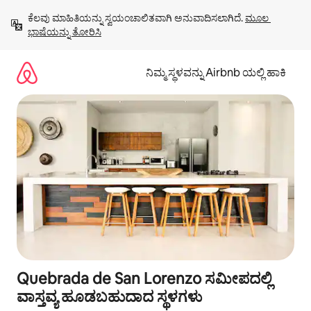
ವಿಷಯಕ್ಕೆ
ಕೆಲವು ಮಾಹಿತಿಯನ್ನು ಸ್ವಯಂಚಾಲಿತವಾಗಿ ಅನುವಾದಿಸಲಾಗಿದೆ. 
ಮೂಲ 
ಹೋಗಿ
ಭಾಷೆಯನ್ನು ತೋರಿಸಿ
ನಿಮ್ಮ ಸ್ಥಳವನ್ನು Airbnb ಯಲ್ಲಿ ಹಾಕಿ
Quebrada de San Lorenzo ಸಮೀಪದಲ್ಲಿ
ವಾಸ್ತವ್ಯ ಹೂಡಬಹುದಾದ ಸ್ಥಳಗಳು