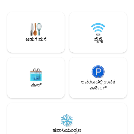
ಸಾಲ್ಟಾ ಮತ್ತು ಅದರ ಸುತ
ಟೇಬಲ್ ಹೊಂದಿರುವ ಅರ್ಜೆಂಟೀನಾದ BBQ ಸ್ಥಳ
ನೀಡುವ ಎಲ್ಲವನ್ನೂ ನೀವ
ಸನ್ ಲೌಂಜರ್‌ಗಳನ್ನು ಹೊಂದಿರುವ ಇನ್ಫಿನಿಟಿ ಪೂಲ್
ಖಚಿತಪಡಿಸಿಕೊಳ್ಳಲು ನ
ಸಂಪೂರ್ಣವಾಗಿ ಸುಸಜ್ಜಿತವಾದ ದೊಡ್ಡ ಅಡುಗೆಮನೆ
ಒದಗಿಸುತ್ತೇವೆ. ನಿಮ್ಮ ಆರ
ಟೆನಿಸ್ ಕೋರ್ಟ್‌ಗಳಿಗೆ ಪ್ರವೇಶ 3 ಗಂಟೆಗಳು.
ಸಂಪೂರ್ಣವಾಗಿ ಸಜ್ಜುಗೊಂ
ದೈನಂದಿನ ಸೇವಕಿ ಸೇವೆ
ನಾವು ಎದುರು ನೋಡುತ್ತಿದ
ಅಡುಗೆ ಮನೆ
ವೈಫೈ
ಆವರಣದಲ್ಲಿ ಉಚಿತ
ಪೂಲ್
ಪಾರ್ಕಿಂಗ್
ಹವಾನಿಯಂತ್ರಣ