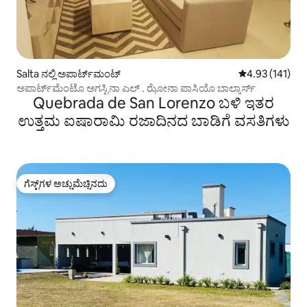
Salta ನಲ್ಲಿ ಅಪಾರ್ಟ್‌ಮಂಟ್
5 ರಲ್ಲಿ 4.93 ಸರಾ
4.93 (141)
ಅಪಾರ್ಟ್‌ಮೆಂಟೊ ಅಗಸ್ಟಿನಾ ಎಲ್ . ಝೋನಾ ಪಾಸಿಯೊ ಬಾಲ್ಕಾರ್ಸ್
Quebrada de San Lorenzo ಬಳಿ ಇತರ
ಉತ್ತಮ ಐಷಾರಾಮಿ ರಜಾದಿನದ ಬಾಡಿಗೆ ವಸತಿಗಳು
ಗೆಸ್ಟ್‌ಗಳ ಅಚ್ಚುಮೆಚ್ಚಿನದು
ಗೆಸ್ಟ್‌ಗಳ ಅಚ್ಚುಮೆಚ್ಚಿನದು