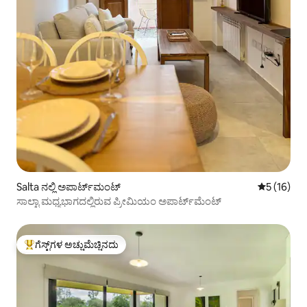
Salta ನಲ್ಲಿ ಅಪಾರ್ಟ್‌ಮಂಟ್
5 ರಲ್ಲಿ 5 ಸ
5 (16)
ಸಾಲ್ಟಾ ಮಧ್ಯಭಾಗದಲ್ಲಿರುವ ಪ್ರೀಮಿಯಂ ಅಪಾರ್ಟ್‌ಮೆಂಟ್
ಗೆಸ್ಟ್‌ಗಳ ಅಚ್ಚುಮೆಚ್ಚಿನದು
ಗೆಸ್ಟ್‌ಗಳಿಗೆ ಅತಿ ಹೆಚ್ಚು ಅಚ್ಚುಮೆಚ್ಚಿನದು