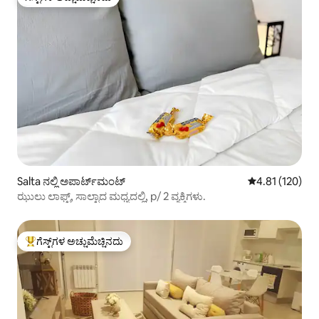
ಗೆಸ್ಟ್‌ಗಳ ಅಚ್ಚುಮೆಚ್ಚಿನದು
Salta ನಲ್ಲಿ ಅಪಾರ್ಟ್‌ಮಂಟ್
5 ರಲ್ಲಿ 4.81 ಸರಾ
4.81 (120)
ಝುಲು ಲಾಫ್ಟ್, ಸಾಲ್ಟಾದ ಮಧ್ಯದಲ್ಲಿ, p/ 2 ವ್ಯಕ್ತಿಗಳು.
ಗೆಸ್ಟ್‌ಗಳ ಅಚ್ಚುಮೆಚ್ಚಿನದು
ಗೆಸ್ಟ್‌ಗಳಿಗೆ ಅತಿ ಹೆಚ್ಚು ಅಚ್ಚುಮೆಚ್ಚಿನದು