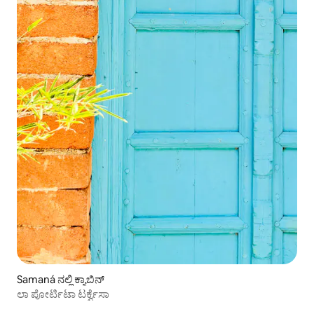
Samaná ನಲ್ಲಿ ಕ್ಯಾಬಿನ್
ಲಾ ಪೋರ್ಟಿಟಾ ಟರ್ಕ್ವೆಸಾ