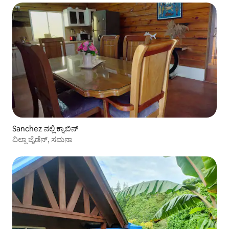
Sanchez ನಲ್ಲಿ ಕ್ಯಾಬಿನ್
ವಿಲ್ಲಾ ಜೈಡೆನ್, ಸಮನಾ