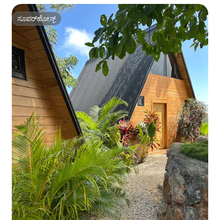
ಸೂಪರ್‌ಹೋಸ್ಟ್
ಸೂಪರ್‌ಹೋಸ್ಟ್