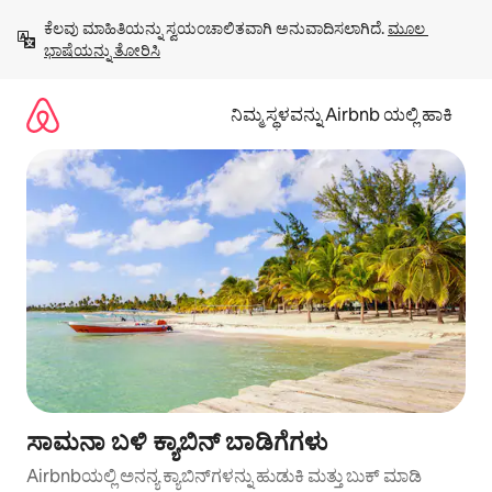
ವಿಷಯಕ್ಕೆ
ಕೆಲವು ಮಾಹಿತಿಯನ್ನು ಸ್ವಯಂಚಾಲಿತವಾಗಿ ಅನುವಾದಿಸಲಾಗಿದೆ. 
ಮೂಲ 
ಹೋಗಿ
ಭಾಷೆಯನ್ನು ತೋರಿಸಿ
ನಿಮ್ಮ ಸ್ಥಳವನ್ನು Airbnb ಯಲ್ಲಿ ಹಾಕಿ
ಸಾಮನಾ ಬಳಿ ಕ್ಯಾಬಿನ್ ಬಾಡಿಗೆಗಳು
Airbnbಯಲ್ಲಿ ಅನನ್ಯ ಕ್ಯಾಬಿನ್‌ಗಳನ್ನು ಹುಡುಕಿ ಮತ್ತು ಬುಕ್ ಮಾಡಿ