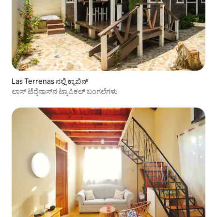
Las Terrenas ನಲ್ಲಿ ಕ್ಯಾಬಿನ್
ಲಾಸ್ ಟೆರ್ರೆನಾಸ್‌ನ ಟ್ರಾಪಿಕಲ್ ಬಂಗಲೆಗಳು