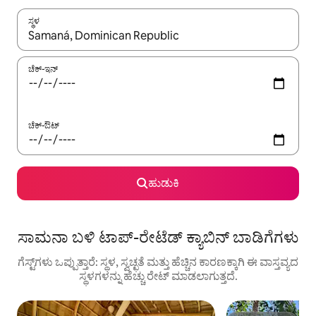
ಸ್ಥಳ
ಫಲಿತಾಂಶಗಳು ಲಭ್ಯವಿರುವಾಗ, ಅಪ್ ಮತ್ತು ಡೌನ್ ಬಾಣದ ಕೀಲಿಗಳೊಂದಿಗೆ ನ್ಯಾವಿಗೇಟ
ಚೆಕ್-ಇನ್
ಚೆಕ್-ಔಟ್
ಹುಡುಕಿ
ಸಾಮನಾ ಬಳಿ ಟಾಪ್-ರೇಟೆಡ್ ಕ್ಯಾಬಿನ್ ಬಾಡಿಗೆಗಳು
ಗೆಸ್ಟ್‌ಗಳು ಒಪ್ಪುತ್ತಾರೆ: ಸ್ಥಳ, ಸ್ವಚ್ಛತೆ ಮತ್ತು ಹೆಚ್ಚಿನ ಕಾರಣಕ್ಕಾಗಿ ಈ ವಾಸ್ತವ್ಯದ
ಸ್ಥಳಗಳನ್ನು ಹೆಚ್ಚು ರೇಟ್ ಮಾಡಲಾಗುತ್ತದೆ.