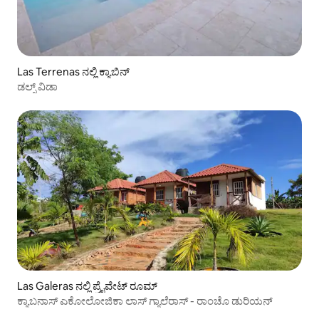
Las Terrenas ನಲ್ಲಿ ಕ್ಯಾಬಿನ್
ಡಲ್ಸ್ ವಿಡಾ
Las Galeras ನಲ್ಲಿ ಪ್ರೈವೇಟ್ ರೂಮ್
ಕ್ಯಾಬನಾಸ್ ಎಕೋಲೋಜಿಕಾ ಲಾಸ್ ಗ್ಯಾಲೆರಾಸ್ - ರಾಂಚೊ ಡುರಿಯನ್