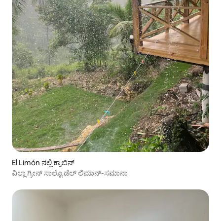
El Limón ನಲ್ಲಿ ಕ್ಯಾಬಿನ್
ವಿಲ್ಲಾ ಗ್ರೀನ್ ಸಾಲ್ಟೊ ಡೆಲ್ ಲಿಮಾನ್-ಸಮಾನಾ