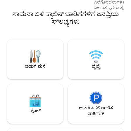
ಎಲೆಗೊಂಚಲುಗಳ ನಡುವೆ
ಅಡುಗೆ ಮಾಡಲು ಸಾಧ್ಯವಾದರೆ ನಾವು ಮಾಡುತ್ತೇವೆ)
ಏಕಾಂತ ಸ್ವರ್ಗದ ಸ್ಲೈಸ್
ಸಾಮನಾ ಬಳಿ ಕ್ಯಾಬಿನ್ ಬಾಡಿಗೆಗಳಿಗೆ ಜನಪ್ರಿಯ
ಕ್ಯಾಬಿನ್ ಲಿಮನ್ ಪೂರ
ಲಿವಿಂಗ್ ರೂಮ್ ಮತ್ತು ಡ
ಸೌಲಭ್ಯಗಳು
ಸಂಪೂರ್ಣ ಆರಾಮದ
ಬೆಡ್‌ರೂಮ್ ವಿನ್ಯಾಸವನ್
ತೆಂಗಿನ ಮರಗಳು ಮತ್ತು 
ಶಬ್ದಗಳಿಂದ ಆವೃತವಾಗಿದ
ಮತ್ತು ಉತ್ಕೃಷ್ಟತೆಯ ಪರ
ನೀಡುತ್ತದೆ, ಇದು ವಿಶ್ರಾಂತ
ತಾಣವಾಗಿದೆ. ಆದ್ದರಿಂದ 
ಆರಾಮವಾಗಿರಿ!!
ಅಡುಗೆ ಮನೆ
ವೈಫೈ
ಆವರಣದಲ್ಲಿ ಉಚಿತ
ಪೂಲ್
ಪಾರ್ಕಿಂಗ್