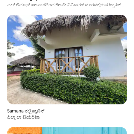
ಎಲ್ ಲಿಮಾನ್ ಜಲಪಾತದಿಂದ ಕೆಲವೇ ನಿಮಿಷಗಳ ದೂರದಲ್ಲಿರುವ ಟ್ರಾಪಿಕಲ್
ವಿಲ್ಲಾ
Samana ನಲ್ಲಿ ಕ್ಯಾಬಿನ್
ವಿಲ್ಲಾ ಲಾ ಟಿಯೆರಿಟಾ