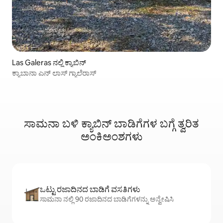
Las Galeras ನಲ್ಲಿ ಕ್ಯಾಬಿನ್
ಕ್ಯಾಬಾನಾ ಎನ್ ಲಾಸ್ ಗ್ಯಾಲೆರಾಸ್
ಸಾಮನಾ ಬಳಿ ಕ್ಯಾಬಿನ್ ಬಾಡಿಗೆಗಳ ಬಗ್ಗೆ ತ್ವರಿತ
ಅಂಕಿಅಂಶಗಳು
ಒಟ್ಟು ರಜಾದಿನದ ಬಾಡಿಗೆ ವಸತಿಗಳು
ಸಾಮನಾ ನಲ್ಲಿ 90 ರಜಾದಿನದ ಬಾಡಿಗೆಗಳನ್ನು ಅನ್ವೇಷಿಸಿ