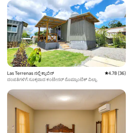
Las Terrenas ನಲ್ಲಿ ಕ್ಯಾಬಿನ್
5 ರಲ್ಲಿ 4.78 ಸರ
4.78 (36)
ದಂಪತಿಗಳಿಗೆ ಸೂಕ್ತವಾದ ಕಂಟೇನರ್ ರೊಮ್ಯಾಂಟಿಕ್ ವಿಲ್ಲಾ.