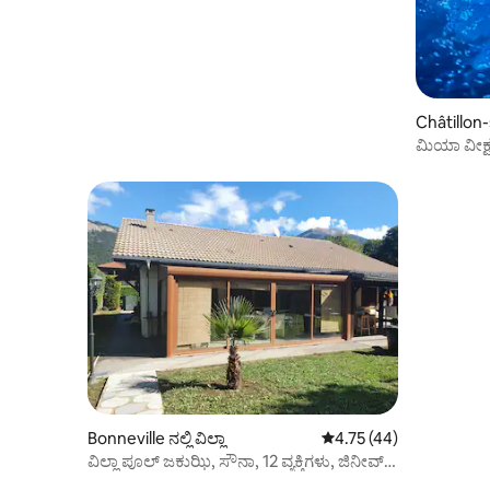
Châtillon-s
ಮಿಯಾ ವೀಕ್ಷ
Bonneville ನಲ್ಲಿ ವಿಲ್ಲಾ
5 ರಲ್ಲಿ 4.75 ಸರಾಸರಿ ರೇಟಿಂ
4.75 (44)
ವಿಲ್ಲಾ ಪೂಲ್ ಜಕುಝಿ, ಸೌನಾ, 12 ವ್ಯಕ್ತಿಗಳು, ಜಿನೀವ್
ಹತ್ತಿರ