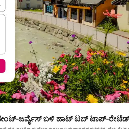
ಂದಿಗೆ ನ್ಯಾವಿಗೇಟ್ ಮಾಡಿ ಅಥವಾ ಸ್ಪರ್ಶ ಅಥವಾ ಸ್ವೈಪ್ ಗೆಸ್ಚರ್‌ಗಳ ಮೂಲಕ ಅನ್ವೇಷಿಸಿ.
ಸೇಂಟ್-ಜರ್ವೈಸ್ ಬಳಿ ಹಾಟ್ ಟಬ್ ಟಾಪ್-ರೇಟೆಡ್