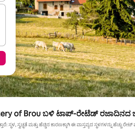
ery of Brou ಬಳಿ ಟಾಪ್-ರೇಟೆಡ್ ರಜಾದಿನದ ಬ
ುತ್ತಾರೆ: ಸ್ಥಳ, ಸ್ವಚ್ಛತೆ ಮತ್ತು ಹೆಚ್ಚಿನ ಕಾರಣಕ್ಕಾಗಿ ಈ ವಾಸ್ತವ್ಯದ ಸ್ಥಳಗಳನ್ನು ಹೆಚ್ಚು ರೇ