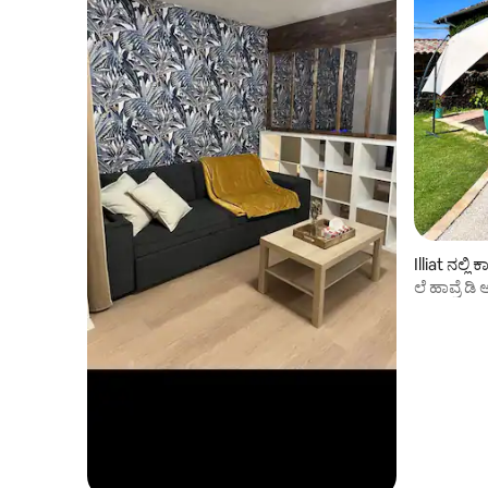
Illiat ನಲ್ಲ
ಲೆ ಹಾವ್ರೆ ಡಿ