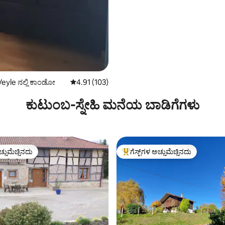
eyle ನಲ್ಲಿ ಕಾಂಡೋ
5 ರಲ್ಲಿ 4.91 ಸರಾಸರಿ ರೇಟಿಂಗ್, 103 ವಿಮರ್ಶೆಗಳು
4.91 (103)
ಕುಟುಂಬ-ಸ್ನೇಹಿ ಮನೆಯ ಬಾಡಿಗೆಗಳು
ಚ್ಚುಮೆಚ್ಚಿನದು
ಗೆಸ್ಟ್‌ಗಳ ಅಚ್ಚುಮೆಚ್ಚಿನದು
ಚ್ಚುಮೆಚ್ಚಿನದು
ಗೆಸ್ಟ್‌ಗಳಿಗೆ ಅತಿ ಹೆಚ್ಚು ಅಚ್ಚುಮೆಚ್ಚಿನದು