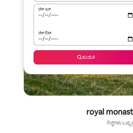
ಚೆಕ್-ಇನ್
ಚೆಕ್-ಔಟ್
ಹುಡುಕಿ
royal monast
ಗೆಸ್ಟ್‌ಗಳು ಒಪ್ಪ