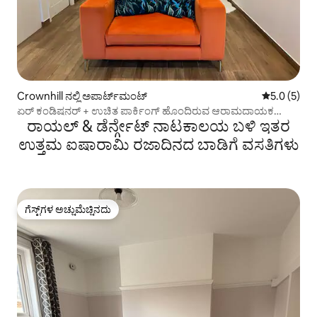
Crownhill ನಲ್ಲಿ ಅಪಾರ್ಟ್‌ಮಂಟ್
5 ರಲ್ಲಿ 5.0 
5.0 (5)
ಏರ್ ಕಂಡಿಷನರ್ + ಉಚಿತ ಪಾರ್ಕಿಂಗ್ ಹೊಂದಿರುವ ಆರಾಮದಾಯಕ
ರಾಯಲ್ & ಡೆರ್ನ್ಗೇಟ್ ನಾಟಕಾಲಯ ಬಳಿ ಇತರ
ಪ್ರತ್ಯೇಕ ಅನುಬಂಧ
ಉತ್ತಮ ಐಷಾರಾಮಿ ರಜಾದಿನದ ಬಾಡಿಗೆ ವಸತಿಗಳು
ಗೆಸ್ಟ್‌ಗಳ ಅಚ್ಚುಮೆಚ್ಚಿನದು
ಗೆಸ್ಟ್‌ಗಳ ಅಚ್ಚುಮೆಚ್ಚಿನದು