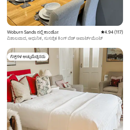
Woburn Sands ನಲ್ಲಿ ಕಾಂಡೋ
5 ರಲ್ಲಿ 4.94 ಸರಾ
4.94 (117)
ವಿಶಾಲವಾದ, ಆಧುನಿಕ, ಸುಸಜ್ಜಿತ ಕಿಂಗ್ ಬೆಡ್ ಅಪಾರ್ಟ್‌ಮೆಂಟ್
ಗೆಸ್ಟ್‌ಗಳ ಅಚ್ಚುಮೆಚ್ಚಿನದು
ಗೆಸ್ಟ್‌ಗಳ ಅಚ್ಚುಮೆಚ್ಚಿನದು