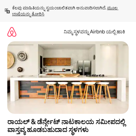
ವಿಷಯಕ್ಕೆ
ಕೆಲವು ಮಾಹಿತಿಯನ್ನು ಸ್ವಯಂಚಾಲಿತವಾಗಿ ಅನುವಾದಿಸಲಾಗಿದೆ. 
ಮೂಲ 
ಹೋಗಿ
ಭಾಷೆಯನ್ನು ತೋರಿಸಿ
ನಿಮ್ಮ ಸ್ಥಳವನ್ನು Airbnb ಯಲ್ಲಿ ಹಾಕಿ
ರಾಯಲ್ & ಡೆರ್ನ್ಗೇಟ್ ನಾಟಕಾಲಯ ಸಮೀಪದಲ್ಲಿ
ವಾಸ್ತವ್ಯ ಹೂಡಬಹುದಾದ ಸ್ಥಳಗಳು