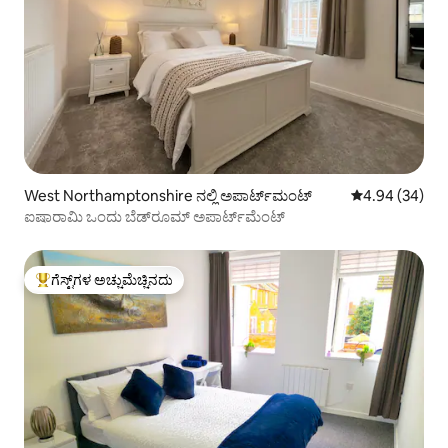
West Northamptonshire ನಲ್ಲಿ ಅಪಾರ್ಟ್‌ಮಂಟ್
5 ರಲ್ಲಿ 4.94 ಸರ
4.94 (34)
ಐಷಾರಾಮಿ ಒಂದು ಬೆಡ್‌ರೂಮ್ ಅಪಾರ್ಟ್‌ಮೆಂಟ್
ಗೆಸ್ಟ್‌ಗಳ ಅಚ್ಚುಮೆಚ್ಚಿನದು
ಗೆಸ್ಟ್‌ಗಳಿಗೆ ಅತಿ ಹೆಚ್ಚು ಅಚ್ಚುಮೆಚ್ಚಿನದು