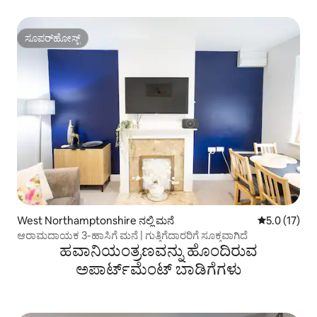
ಸೂಪರ್‌ಹೋಸ್ಟ್
ಸೂಪರ್‌ಹೋಸ್ಟ್
West Northamptonshire ನಲ್ಲಿ ಮನೆ
5 ರಲ್ಲಿ 5.0 ಸ
5.0 (17)
ಆರಾಮದಾಯಕ 3-ಹಾಸಿಗೆ ಮನೆ | ಗುತ್ತಿಗೆದಾರರಿಗೆ ಸೂಕ್ತವಾಗಿದೆ
ಹವಾನಿಯಂತ್ರಣವನ್ನು ಹೊಂದಿರುವ
ಅಪಾರ್ಟ್‌ಮೆಂಟ್‌ ಬಾಡಿಗೆಗಳು