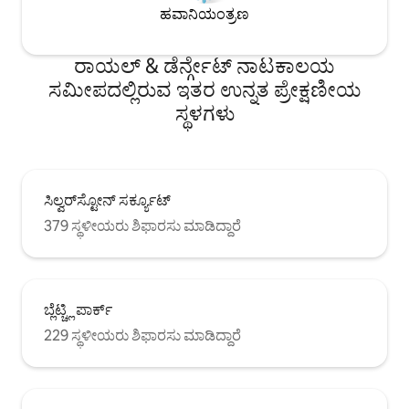
ಹವಾನಿಯಂತ್ರಣ
ರಾಯಲ್ & ಡೆರ್ನ್ಗೇಟ್ ನಾಟಕಾಲಯ
ಸಮೀಪದಲ್ಲಿರುವ ಇತರ ಉನ್ನತ ಪ್ರೇಕ್ಷಣೀಯ
ಸ್ಥಳಗಳು
ಸಿಲ್ವರ್‌ಸ್ಟೋನ್ ಸರ್ಕ್ಯೂಟ್
379 ಸ್ಥಳೀಯರು ಶಿಫಾರಸು ಮಾಡಿದ್ದಾರೆ
ಬ್ಲೆಟ್ಚ್ಲಿ ಪಾರ್ಕ್
229 ಸ್ಥಳೀಯರು ಶಿಫಾರಸು ಮಾಡಿದ್ದಾರೆ