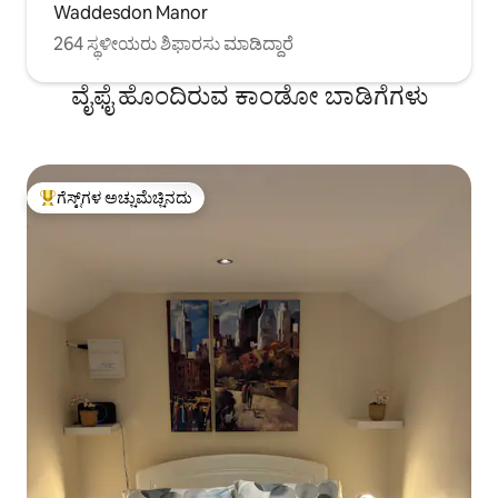
Waddesdon Manor
264 ಸ್ಥಳೀಯರು ಶಿಫಾರಸು ಮಾಡಿದ್ದಾರೆ
ವೈಫೈ ಹೊಂದಿರುವ ಕಾಂಡೋ ಬಾಡಿಗೆಗಳು
ಗೆಸ್ಟ್‌ಗಳ ಅಚ್ಚುಮೆಚ್ಚಿನದು
ಗೆಸ್ಟ್‌ಗಳಿಗೆ ಅತಿ ಹೆಚ್ಚು ಅಚ್ಚುಮೆಚ್ಚಿನದು