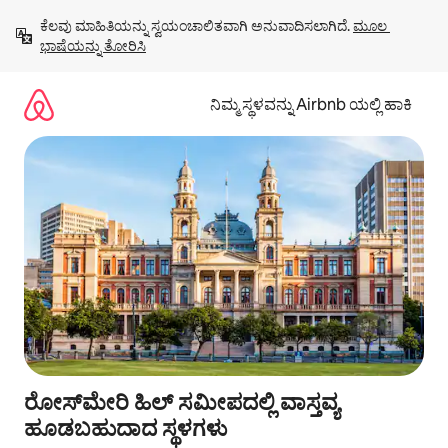
ವಿಷಯಕ್ಕೆ
ಕೆಲವು ಮಾಹಿತಿಯನ್ನು ಸ್ವಯಂಚಾಲಿತವಾಗಿ ಅನುವಾದಿಸಲಾಗಿದೆ. 
ಮೂಲ 
ಹೋಗಿ
ಭಾಷೆಯನ್ನು ತೋರಿಸಿ
ನಿಮ್ಮ ಸ್ಥಳವನ್ನು Airbnb ಯಲ್ಲಿ ಹಾಕಿ
ರೋಸ್‌ಮೇರಿ ಹಿಲ್ ಸಮೀಪದಲ್ಲಿ ವಾಸ್ತವ್ಯ
ಹೂಡಬಹುದಾದ ಸ್ಥಳಗಳು