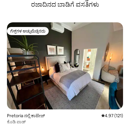
ರಜಾದಿನದ ಬಾಡಿಗೆ ವಸತಿಗಳು
ಗೆಸ್ಟ್‌ಗಳ ಅಚ್ಚುಮೆಚ್ಚಿನದು
ಗೆಸ್ಟ್‌ಗಳ ಅಚ್ಚುಮೆಚ್ಚಿನದು
Pretoria ನಲ್ಲಿ ಕಾಟೇಜ್
5 ರಲ್ಲಿ 4.97 ಸರಾ
4.97 (121)
ಕೊಡಿ ಪಾಡ್