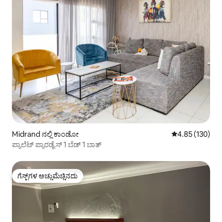
Midrand ನಲ್ಲಿ ಕಾಂಡೋ
5 ರಲ್ಲಿ 4.85 ಸರಾ
4.85 (130)
ಪ್ಯಾಲೆಟ್ ಪ್ಯಾರಡೈಸ್ 1 ಬೆಡ್ 1 ಬಾತ್
ಗೆಸ್ಟ್‌ಗಳ ಅಚ್ಚುಮೆಚ್ಚಿನದು
ಗೆಸ್ಟ್‌ಗಳ ಅಚ್ಚುಮೆಚ್ಚಿನದು