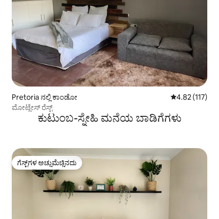
Pretoria ನಲ್ಲಿ ಕಾಂಡೋ
5 ರಲ್ಲಿ 4.82 ಸರಾ
4.82 (117)
ಮೋಟ್ಲೇಸ್ ರೆಸ್ಟ್
ಕುಟುಂಬ-ಸ್ನೇಹಿ ಮನೆಯ ಬಾಡಿಗೆಗಳು
ಗೆಸ್ಟ್‌ಗಳ ಅಚ್ಚುಮೆಚ್ಚಿನದು
ಗೆಸ್ಟ್‌ಗಳ ಅಚ್ಚುಮೆಚ್ಚಿನದು