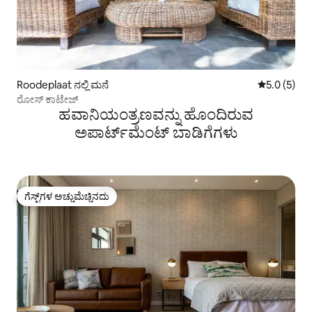
Roodeplaat ನಲ್ಲಿ ಮನೆ
5 ರಲ್ಲಿ 5.0 
5.0 (5)
ರೋಸ್ ಕಾಟೇಜ್
ಹವಾನಿಯಂತ್ರಣವನ್ನು ಹೊಂದಿರುವ
ಅಪಾರ್ಟ್‌ಮೆಂಟ್‌ ಬಾಡಿಗೆಗಳು
ಗೆಸ್ಟ್‌ಗಳ ಅಚ್ಚುಮೆಚ್ಚಿನದು
ಗೆಸ್ಟ್‌ಗಳ ಅಚ್ಚುಮೆಚ್ಚಿನದು