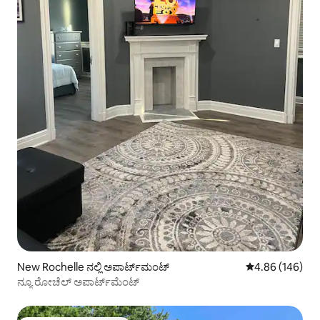
New Rochelle ನಲ್ಲಿ ಅಪಾರ್ಟ್‌ಮಂಟ್
5 ರಲ್ಲಿ 4.86 ಸರಾ
4.86 (146)
ನ್ಯೂ ರೋಚೆಲ್ ಅಪಾರ್ಟ್‌ಮೆಂಟ್