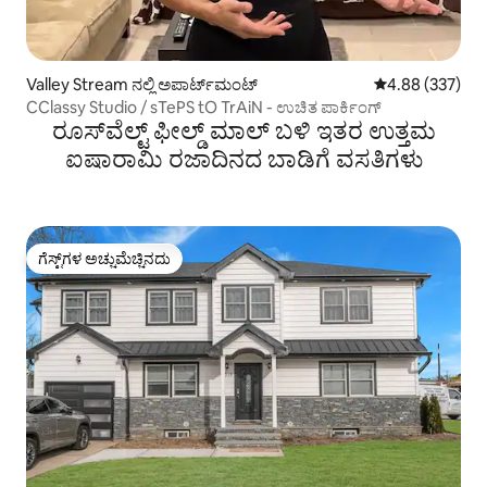
Valley Stream ನಲ್ಲಿ ಅಪಾರ್ಟ್‌ಮಂಟ್
5 ರಲ್ಲಿ 4.88 ಸರಾ
4.88 (337)
CClassy Studio / sTePS tO TrAiN - ಉಚಿತ ಪಾರ್ಕಿಂಗ್
ರೂಸ್‌ವೆಲ್ಟ್ ಫೀಲ್ಡ್ ಮಾಲ್ ಬಳಿ ಇತರ ಉತ್ತಮ
ಐಷಾರಾಮಿ ರಜಾದಿನದ ಬಾಡಿಗೆ ವಸತಿಗಳು
ಗೆಸ್ಟ್‌ಗಳ ಅಚ್ಚುಮೆಚ್ಚಿನದು
ಗೆಸ್ಟ್‌ಗಳ ಅಚ್ಚುಮೆಚ್ಚಿನದು