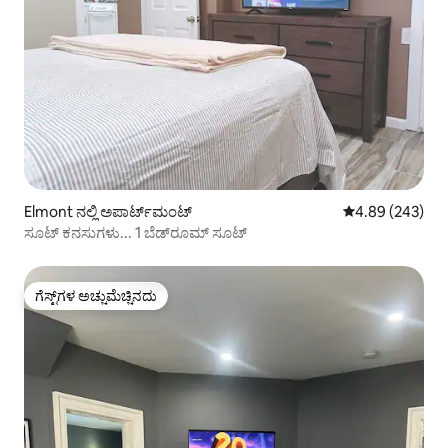
Elmont ನಲ್ಲಿ ಅಪಾರ್ಟ್‌ಮಂಟ್
5 ರಲ್ಲಿ 4.89 ಸರಾ
4.89 (243)
ಸೂಟ್ ಕನಸುಗಳು... 1 ಬೆಡ್‌ರೂಮ್ ಸೂಟ್
ಗೆಸ್ಟ್‌ಗಳ ಅಚ್ಚುಮೆಚ್ಚಿನದು
ಗೆಸ್ಟ್‌ಗಳ ಅಚ್ಚುಮೆಚ್ಚಿನದು