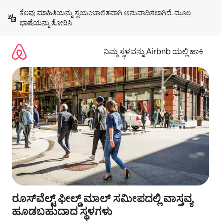
ವಿಷಯಕ್ಕೆ
ಕೆಲವು ಮಾಹಿತಿಯನ್ನು ಸ್ವಯಂಚಾಲಿತವಾಗಿ ಅನುವಾದಿಸಲಾಗಿದೆ. 
ಮೂಲ 
ಹೋಗಿ
ಭಾಷೆಯನ್ನು ತೋರಿಸಿ
ನಿಮ್ಮ ಸ್ಥಳವನ್ನು Airbnb ಯಲ್ಲಿ ಹಾಕಿ
ರೂಸ್‌ವೆಲ್ಟ್ ಫೀಲ್ಡ್ ಮಾಲ್ ಸಮೀಪದಲ್ಲಿ ವಾಸ್ತವ್ಯ
ಹೂಡಬಹುದಾದ ಸ್ಥಳಗಳು