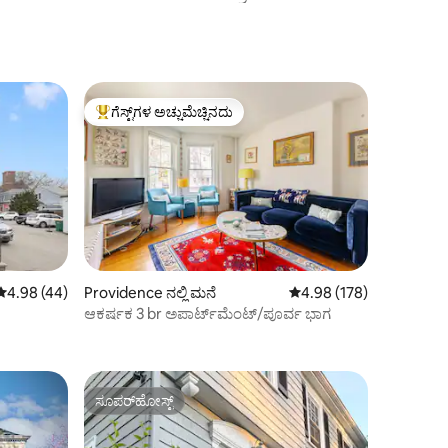
ಗೆಸ್ಟ್‌ಗಳ ಅಚ್ಚುಮೆಚ್ಚಿನದು
ಗೆಸ್ಟ್‌ಗಳಿಗೆ ಅತಿ ಹೆಚ್ಚು ಅಚ್ಚುಮೆಚ್ಚಿನದು
5 ರಲ್ಲಿ 4.98 ಸರಾಸರಿ ರೇಟಿಂಗ್, 44 ವಿಮರ್ಶೆಗಳು
4.98 (44)
Providence ನಲ್ಲಿ ಮನೆ
5 ರಲ್ಲಿ 4.98 ಸರಾಸರಿ ರೇಟಿಂ
4.98 (178)
ಆಕರ್ಷಕ 3 br ಅಪಾರ್ಟ್‌ಮೆಂಟ್/ಪೂರ್ವ ಭಾಗ
ಸೂಪರ್‌ಹೋಸ್ಟ್
ಸೂಪರ್‌ಹೋಸ್ಟ್