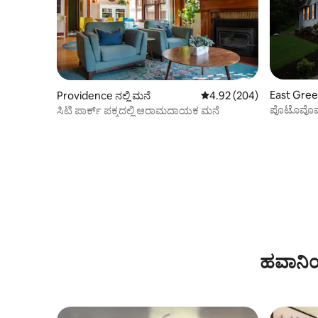
East Green
Providence ನಲ್ಲಿ ಮನೆ
5 ರಲ್ಲಿ 4.92 ಸರಾಸರಿ ರೇಟಿಂಗ
4.92 (204)
ಪೊಟೊವೊಮಟ
ಸಿಟಿ ಪಾರ್ಕ್ ಪಕ್ಕದಲ್ಲಿ ಆರಾಮದಾಯಕ ಮನೆ
2bd/2b
ಹವಾನಿಯ