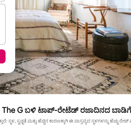
The G ಬಳಿ ಟಾಪ್-ರೇಟೆಡ್ ರಜಾದಿನದ ಬಾಡಿಗ
ುತ್ತಾರೆ: ಸ್ಥಳ, ಸ್ವಚ್ಛತೆ ಮತ್ತು ಹೆಚ್ಚಿನ ಕಾರಣಕ್ಕಾಗಿ ಈ ವಾಸ್ತವ್ಯದ ಸ್ಥಳಗಳನ್ನು ಹೆಚ್ಚು ರೇ