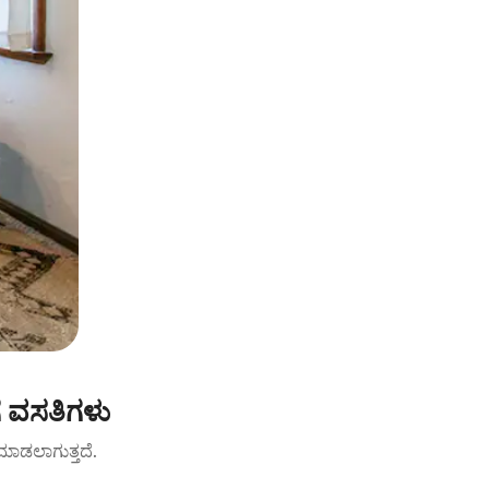
ೆ ವಸತಿಗಳು
ಟ್ ಮಾಡಲಾಗುತ್ತದೆ.