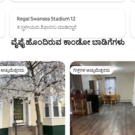
Regal Swansea Stadium 12
4 ಸ್ಥಳೀಯರು ಶಿಫಾರಸು ಮಾಡಿದ್ದಾರೆ
ವೈಫೈ ಹೊಂದಿರುವ ಕಾಂಡೋ ಬಾಡಿಗೆಗಳು
ಳ ಅಚ್ಚುಮೆಚ್ಚಿನದು
ಗೆಸ್ಟ್‌ಗಳ ಅಚ್ಚುಮೆಚ್ಚಿನದು
ೆ ಅತಿ ಹೆಚ್ಚು ಅಚ್ಚುಮೆಚ್ಚಿನದು
ಗೆಸ್ಟ್‌ಗಳ ಅಚ್ಚುಮೆಚ್ಚಿನದು
್, 101 ವಿಮರ್ಶೆಗಳು