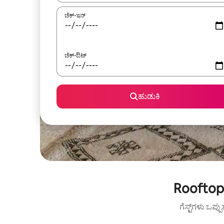
ಚೆಕ್-ಇನ್
ಚೆಕ್-ಔಟ್
ಹುಡುಕಿ
Rooftop 
ಗೆಸ್ಟ್‌ಗಳು ಒಪ್ಪ