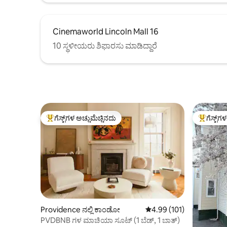
Cinemaworld Lincoln Mall 16
10 ಸ್ಥಳೀಯರು ಶಿಫಾರಸು ಮಾಡಿದ್ದಾರೆ
ಗೆಸ್ಟ್‌ಗಳ ಅಚ್ಚುಮೆಚ್ಚಿನದು
ಗೆಸ್ಟ್‌ಗ
ಗೆಸ್ಟ್‌ಗಳಿಗೆ ಅತಿ ಹೆಚ್ಚು ಅಚ್ಚುಮೆಚ್ಚಿನದು
ಗೆಸ್ಟ್‌ಗಳಿಗ
Providence ನಲ್ಲಿ ಕಾಂಡೋ
5 ರಲ್ಲಿ 4.99 ಸರಾಸರಿ ರೇಟಿಂಗ
4.99 (101)
PVDBNB ಗಳ ಮಾಚಿಯಾ ಸೂಟ್ (1 ಬೆಡ್, 1 ಬಾತ್)