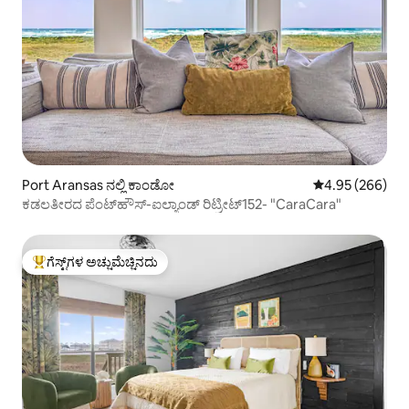
Port Aransas ನಲ್ಲಿ ಕಾಂಡೋ
5 ರಲ್ಲಿ 4.95 ಸರಾ
4.95 (266)
ಕಡಲತೀರದ ಪೆಂಟ್‌ಹೌಸ್-ಐಲ್ಯಾಂಡ್ ರಿಟ್ರೀಟ್152- "CaraCara"
ಗೆಸ್ಟ್‌ಗಳ ಅಚ್ಚುಮೆಚ್ಚಿನದು
ಗೆಸ್ಟ್‌ಗಳಿಗೆ ಅತಿ ಹೆಚ್ಚು ಅಚ್ಚುಮೆಚ್ಚಿನದು