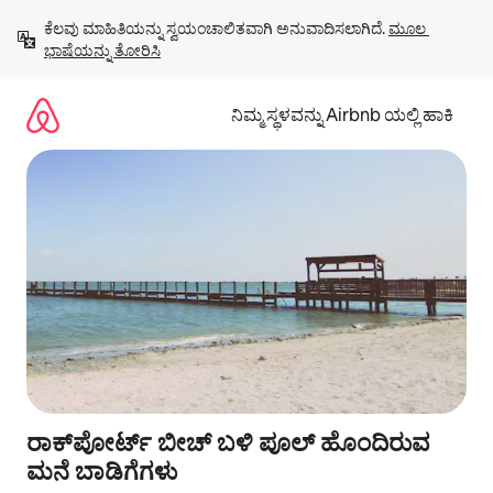
ವಿಷಯಕ್ಕೆ
ಕೆಲವು ಮಾಹಿತಿಯನ್ನು ಸ್ವಯಂಚಾಲಿತವಾಗಿ ಅನುವಾದಿಸಲಾಗಿದೆ. 
ಮೂಲ 
ಹೋಗಿ
ಭಾಷೆಯನ್ನು ತೋರಿಸಿ
ನಿಮ್ಮ ಸ್ಥಳವನ್ನು Airbnb ಯಲ್ಲಿ ಹಾಕಿ
ರಾಕ್‌ಪೋರ್ಟ್ ಬೀಚ್ ಬಳಿ ಪೂಲ್ ಹೊಂದಿರುವ
ಮನೆ ಬಾಡಿಗೆಗಳು