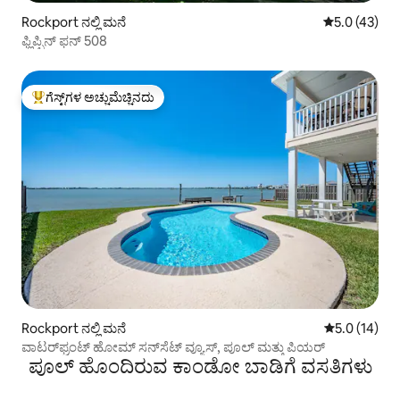
Rockport ನಲ್ಲಿ ಮನೆ
5 ರಲ್ಲಿ 5.0 ಸರ
5.0 (43)
ಫ್ಲಿಪ್ಪಿನ್ ಫನ್ 508
ಗೆಸ್ಟ್‌ಗಳ ಅಚ್ಚುಮೆಚ್ಚಿನದು
ಗೆಸ್ಟ್‌ಗಳಿಗೆ ಅತಿ ಹೆಚ್ಚು ಅಚ್ಚುಮೆಚ್ಚಿನದು
Rockport ನಲ್ಲಿ ಮನೆ
5 ರಲ್ಲಿ 5.0 ಸರ
5.0 (14)
ವಾಟರ್‌ಫ್ರಂಟ್ ಹೋಮ್ ಸನ್‌ಸೆಟ್ ವ್ಯೂಸ್, ಪೂಲ್ ಮತ್ತು ಪಿಯರ್
ಪೂಲ್ ಹೊಂದಿರುವ ಕಾಂಡೋ ಬಾಡಿಗೆ ವಸತಿಗಳು