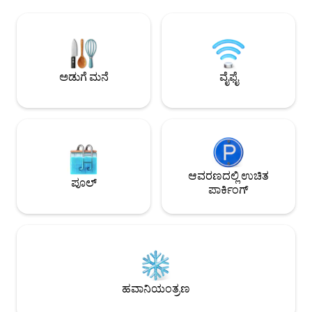
ಇಷ್ಟಪಡುತ್ತೀರಿ. ನಮ್ಮ ಅಡುಗೆಮನೆಯು
ರೆಸ್ಟೋರೆಂಟ್‌ಗಳು, ಗಾಲ್
ಸಂಪೂರ್ಣವಾಗಿ ಸುಸಜ್ಜಿತವಾಗಿದೆ ಮತ್ತು ಎಲ್ಲಾ
ಇನ್ನೂ ಹೆಚ್ಚಿನವುಗಳಲ್ಲಿ 
ಲಿನೆನ್‌ಗಳನ್ನು ಒದಗಿಸಲಾಗಿದೆ. ಸ್ವಲ್ಪ ದೂರದಲ್ಲಿ,
ಶಾಪಿಂಗ್ ಮಾಡುವುದರಿ
ಸೈಟ್‌ನಲ್ಲಿ ಬಾತ್‌ರೂಮ್ ಹೊಂದಿರುವ ನಮ್ಮ ವಿಶ್ರಾಂತಿ
ಕಡಿಮೆ ದೂರದಲ್ಲಿರುತ್ತೀರಿ
ಕಡಲತೀರದ ಪ್ರವೇಶ ಪೂಲ್ ಪ್ರದೇಶವನ್ನು ನೀವು
ಮತ್ತು ಕೆಳಗಿರುವ ಸಹೋದ
ಕಾಣುತ್ತೀರಿ. ನಾವು ಚಿಕ್ಕದಾದ 5-ನಿಮಿಷದವರಾಗಿದ್ದೇವೆ.
ಪಡೆಯುವ ಸಾಮರ್ಥ್ಯದೊಂ
ಅಡುಗೆ ಮನೆ
ವೈಫೈ
ಫುಲ್ಟನ್/8-10 ರಿಂದ RKPT ಬೀಚ್‌ಗೆ ಡ್ರೈವ್ ಮಾಡಿ
ಹೆಚ್ಚಿಸುತ್ತದೆ!
ಆವರಣದಲ್ಲಿ ಉಚಿತ
ಪೂಲ್
ಪಾರ್ಕಿಂಗ್
ಹವಾನಿಯಂತ್ರಣ