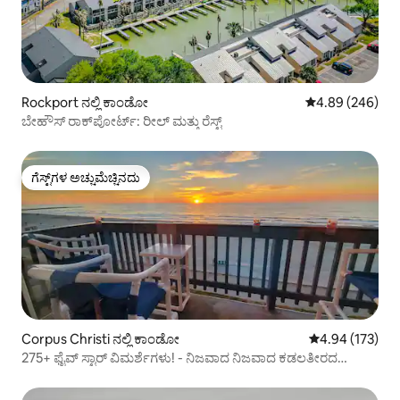
Rockport ನಲ್ಲಿ ಕಾಂಡೋ
5 ರಲ್ಲಿ 4.89 ಸರಾ
4.89 (246)
ಬೇಹೌಸ್ ರಾಕ್‌ಪೋರ್ಟ್: ರೀಲ್ ಮತ್ತು ರೆಸ್ಟ್
ಗೆಸ್ಟ್‌ಗಳ ಅಚ್ಚುಮೆಚ್ಚಿನದು
ಗೆಸ್ಟ್‌ಗಳ ಅಚ್ಚುಮೆಚ್ಚಿನದು
Corpus Christi ನಲ್ಲಿ ಕಾಂಡೋ
5 ರಲ್ಲಿ 4.94 ಸರಾ
4.94 (173)
275+ ಫೈವ್ ಸ್ಟಾರ್ ವಿಮರ್ಶೆಗಳು! - ನಿಜವಾದ ನಿಜವಾದ ಕಡಲತೀರದ
ಮುಂಭಾಗ!