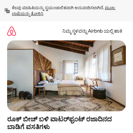
ವಿಷಯಕ್ಕೆ
ಕೆಲವು ಮಾಹಿತಿಯನ್ನು ಸ್ವಯಂಚಾಲಿತವಾಗಿ ಅನುವಾದಿಸಲಾಗಿದೆ. 
ಮೂಲ 
ಹೋಗಿ
ಭಾಷೆಯನ್ನು ತೋರಿಸಿ
ನಿಮ್ಮ ಸ್ಥಳವನ್ನು Airbnb ಯಲ್ಲಿ ಹಾಕಿ
ರೂಕ್ ಬೀಚ್ ಬಳಿ ವಾಟರ್‌ಫ್ರಂಟ್ ರಜಾದಿನದ
ಬಾಡಿಗೆ ವಸತಿಗಳು