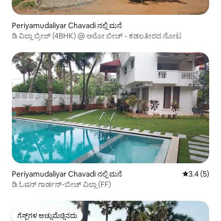
Periyamudaliyar Chavadi ನಲ್ಲಿ ಮನೆ
ಡಿ ವಿಲ್ಲಾ ಬ್ರೀಜ್ (4BHK) @ ಅರೋ ಬೀಚ್ - ಕಡಲತೀರದ ನೋಟ
Periyamudaliyar Chavadi ನಲ್ಲಿ ಮನೆ
5 ರಲ್ಲಿ 3.4 
3.4 (5)
ಡಿ ಓಷನ್ ಗಾರ್ಡನ್-ಬೀಚ್ ವಿಲ್ಲಾ (FF)
ಗೆಸ್ಟ್‌ಗಳ ಅಚ್ಚುಮೆಚ್ಚಿನದು
ಗೆಸ್ಟ್‌ಗಳ ಅಚ್ಚುಮೆಚ್ಚಿನದು