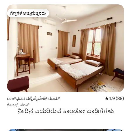
ಗೆಸ್ಟ್‌ಗಳ ಅಚ್ಚುಮೆಚ್ಚಿನದು
ಗೆಸ್ಟ್‌ಗಳ ಅಚ್ಚುಮೆಚ್ಚಿನದು
ರಾಜ್‌ಭವನ ನಲ್ಲಿ ಪ್ರೈವೇಟ್ ರೂಮ್
5 ರಲ್ಲಿ 4.9 ಸರ
4.9 (88)
ಕೋಸ್ಟ್-ವೇವ್
ನೀರಿನ ಎದುರಿರುವ ಕಾಂಡೋ ಬಾಡಿಗೆಗಳು