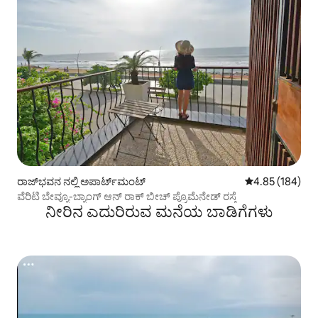
ರಾಜ್‌ಭವನ ನಲ್ಲಿ ಅಪಾರ್ಟ್‌ಮಂಟ್
5 ರಲ್ಲಿ 4.85 ಸರಾ
4.85 (184)
ವೆರಿಟಿ ಬೇವ್ಯೂ-ಬ್ಯಾಂಗ್ ಆನ್ ರಾಕ್ ಬೀಚ್ ಪ್ರೊಮೆನೇಡ್ ರಸ್ತೆ
ನೀರಿನ ಎದುರಿರುವ ಮನೆಯ ಬಾಡಿಗೆಗಳು