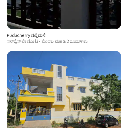
Puducherry ನಲ್ಲಿ ಮನೆ
ಸನ್‌ರೈಸ್ ಬೇ ನೋಟ - ಮೊದಲ ಮಹಡಿ 2 ರೂಮ್‌ಗಳು