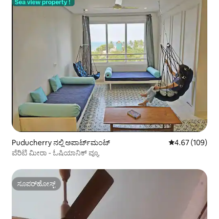
Puducherry ನಲ್ಲಿ ಅಪಾರ್ಟ್‌ಮಂಟ್
5 ರಲ್ಲಿ 4.67 ಸರಾ
4.67 (109)
ವೆರಿಟಿ ಮೀರಾ - ಓಷಿಯಾನಿಕ್ ವ್ಯೂ
ಸೂಪರ್‌ಹೋಸ್ಟ್
ಸೂಪರ್‌ಹೋಸ್ಟ್