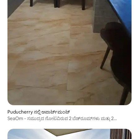
Puducherry ನಲ್ಲಿ ಅಪಾರ್ಟ್‌ಮಂಟ್
SeaOm - ಸಮುದ್ರದ ನೋಟವಿರುವ 2 ಬೆಡ್‌ರೂಮ್‌ಗಳು ಮತ್ತು 2
ಬಾತ್‌ರೂಮ್‌ಗಳಿರುವ ಮೊದಲ ಮಹಡಿ, ಸಮುದ್ರದ ಪಕ್ಕದಲ್ಲಿಯೇ